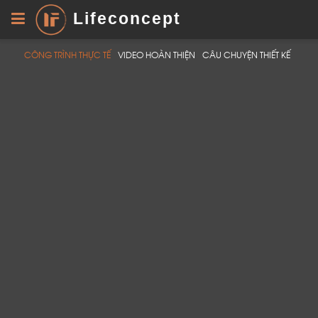
Lifeconcept
CÔNG TRÌNH THỰC TẾ
VIDEO HOÀN THIỆN
CÂU CHUYỆN THIẾT KẾ
LỜI CẢM ƠN
LIFECONCEPT