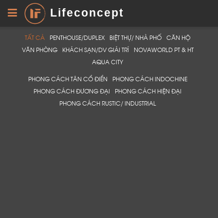
Lifeconcept
TẤT CẢ
PENTHOUSE/DUPLEX
BIỆT THỰ/ NHÀ PHỐ
CĂN HỘ
VĂN PHÒNG
KHÁCH SẠN/DV GIẢI TRÍ
NOVAWORLD PT & HT
AQUA CITY
PHONG CÁCH TÂN CỔ ĐIỂN
PHONG CÁCH INDOCHINE
PHONG CÁCH ĐƯƠNG ĐẠI
PHONG CÁCH HIỆN ĐẠI
PHONG CÁCH RUSTIC/ INDUSTRIAL
LỜI CẢM ƠN
LIFECONCEPT