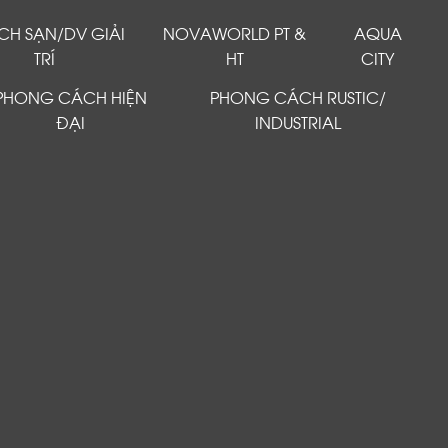
CH SẠN/DV GIẢI
NOVAWORLD PT &
AQUA
TRÍ
HT
CITY
PHONG CÁCH HIỆN
PHONG CÁCH RUSTIC/
ĐẠI
INDUSTRIAL