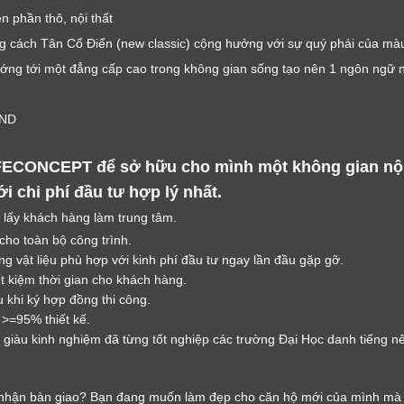
LỜI CẢM ƠN
n phần thô, nội thất
LIFECONCEPT
g cách Tân Cổ Điển (new classic) cộng hưởng với sự quý phái của màu 
ớng tới một đẳng cấp cao trong không gian sống tạo nên 1 ngôn ngữ nộ
Cảm ơn quý khách đã để lại thông tin.
Chúng tôi sẽ liên hệ lại trong thời gian sớm nhất
VND
ECONCEPT để sở hữu cho mình một không gian nội t
 chi phí đầu tư hợp lý nhất.
 lấy khách hàng làm trung tâm.
 cho toàn bộ công trình.
g vật liệu phù hợp với kinh phí đầu tư ngay lần đầu gặp gỡ.
ết kiệm thời gian cho khách hàng.
 khi ký hợp đồng thi công.
 >=95% thiết kế.
giàu kinh nghiệm đã từng tốt nghiệp các trường Đại Học danh tiếng nên 
hận bàn giao? Bạn đang muốn làm đẹp cho căn hộ mới của mình mà k