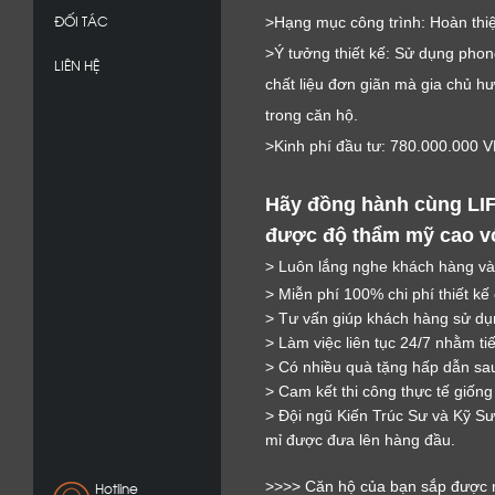
ĐỐI TÁC
>Hạng mục công trình: Hoàn thiệ
>Ý tưởng thiết kế: Sử dụng phon
LIÊN HỆ
chất liệu đơn giãn mà gia chủ hư
trong căn hộ.
>Kinh phí đầu tư: 780.000.000 
Hãy đồng hành cùng LIF
được độ thẩm mỹ cao với
> Luôn lắng nghe khách hàng và
> Miễn phí 100% chi phí thiết kế
> Tư vấn giúp khách hàng sử dụn
> Làm việc liên tục 24/7 nhằm ti
> Có nhiều quà tặng hấp dẫn sau
> Cam kết thi công thực tế giống
> Đội ngũ Kiến Trúc Sư và Kỹ Sư 
mỉ được đưa lên hàng đầu.
>>>> Căn hộ của bạn sắp được n
Hotline