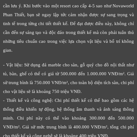
cần lưu ý. Khi bước vào một resort cao cấp 4-5 sao như Novaworld
Phan Thiết, bạn sẽ ngay lập tức cảm nhận được sự sang trọng và
tinh tế trong từng chi tiết thiết kế. Để đạt được điều này, không chỉ
cần đến sự sáng tạo và độc đáo trong thiết kế mà còn phải tuân thủ
những tiêu chuẩn cao trong việc lựa chọn vật liệu và bố trí không
gian.
- Vật liệu: Sử dụng đá marble cho sàn, gỗ quý cho đồ nội thất như
tủ, bàn, ghế có thể có giá từ 500.000 đến 1.000.000 VNĐ/m². Giả
sử trung bình là 750.000 VNĐ/m², cho toàn bộ diện tích sàn, chi phí
cho vật liệu sẽ là khoảng 750 triệu VNĐ.
- Thiết kế và công nghệ: Chi phí thiết kế có thể bao gồm các hệ
thống điều khiển tự động, hệ thống âm thanh và ánh sáng thông
minh. Chi phí này có thể vào khoảng 300.000 đến 500.000
VNĐ/m². Giả sử mức trung bình là 400.000 VNĐ/m², tổng chi phí
cho thiết kế và công nghệ sẽ là khoảng 400 triệu VNĐ.