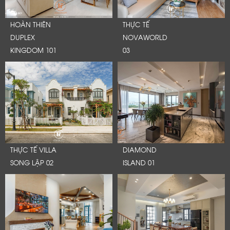
HOÀN THIÊN
THỰC TẾ
DUPLEX
NOVAWORLD
KINGDOM 101
03
THỰC TẾ VILLA
DIAMOND
SONG LẬP 02
ISLAND 01