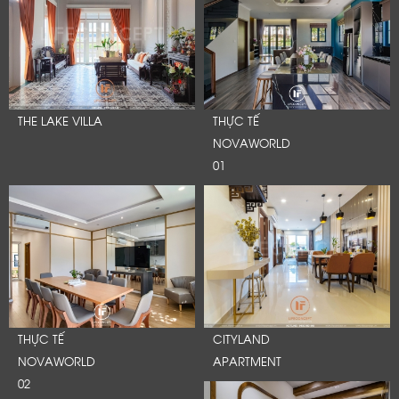
THE LAKE VILLA
THỰC TẾ
NOVAWORLD
01
THỰC TẾ
CITYLAND
NOVAWORLD
APARTMENT
02