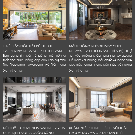
TUYỆT TÁC NỘI THẤT BIỆT THỰ THE
MẪU PHÒNG KHÁCH INDOCHINE
TROPICANA NOVAWORLD HỒ TRÀM:...
NOVAWORLD HỒ TRÀM KHIẾN BIỆT THỰ
Bạn đang tìm kiếm ý tưởng thiết kế nội
"lột xác" phòng khách biệt thự Novaworld
thất độc đáo, đẳng cấp cho căn biệt thự
Hồ Tràm với những mẫu thiết kế Indochine
The Tropicana Novaworld Hồ Tràm của
độc đáo, cùng những kiến thức và hướng
mình? Hãy để Lifeconcept đồng hành
dẫn chi tiết, dễ dàng áp dụng. Bạn
Xem thêm
Xem thêm
cùng bạn! Chúng tôi không...
không cần phải là...
LỜI CẢM ƠN
LIFECONCEPT
NỘI THẤT LUXURY NOVAWORLD AQUA
KHÁM PHÁ PHONG CÁCH NỘI THẤT
CITY: ĐỊNH NGHĨA CUỘC SỐNG
LUXURY NOVAWORLD PHAN THIẾT