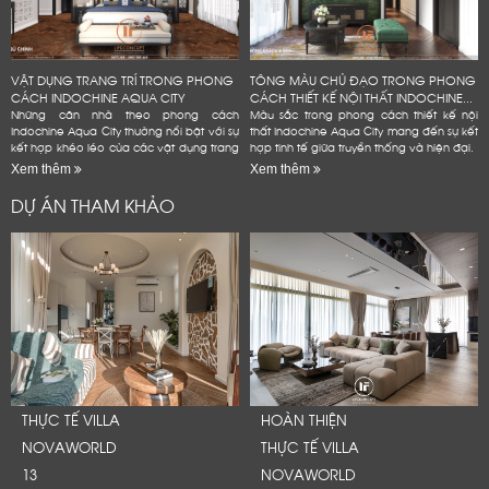
VẬT DỤNG TRANG TRÍ TRONG PHONG
TÔNG MÀU CHỦ ĐẠO TRONG PHONG
CÁCH INDOCHINE AQUA CITY
CÁCH THIẾT KẾ NỘI THẤT INDOCHINE...
Những căn nhà theo phong cách
Màu sắc trong phong cách thiết kế nội
Indochine Aqua City thường nổi bật với sự
thất Indochine Aqua City mang đến sự kết
kết hợp khéo léo của các vật dụng trang
hợp tinh tế giữa truyền thống và hiện đại.
trí mang đậm dấu ấn văn hóa Đông
Xem thêm
Xem thêm
Dương
DỰ ÁN THAM KHẢO
THỰC TẾ VILLA
HOÀN THIỆN
NOVAWORLD
THỰC TẾ VILLA
13
NOVAWORLD