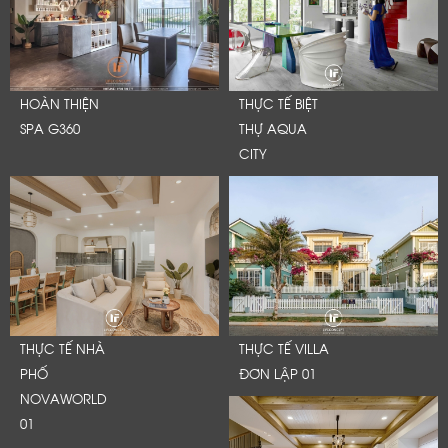
HOÀN THIỆN
THỰC TẾ BIỆT
SPA G360
THỰ AQUA
CITY
THỰC TẾ NHÀ
THỰC TẾ VILLA
PHỐ
ĐƠN LẬP 01
NOVAWORLD
01