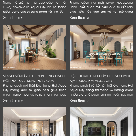
Cảm ơn quý khách đã để lại thông tin.
ĐẲNG...
Trong thế giới nội thất cao cấp, nội thất
Phong cách nội thất luxury Novaworld
luxury Novaworld Aqua City đã trở thành
Phan Thiết được thể hiện qua sự kết hợp
Chúng tôi sẽ liên hệ lại trong thời gian sớm nhất
biểu tượng của sự sang trọng và tinh tế.
giữa kiến trúc hiện đại và hơi thở vùng
biển.
Xem thêm
Xem thêm
VÌ SAO NÊN LỰA CHỌN PHONG CÁCH
ĐẶC ĐIỂM CHÍNH CỦA PHONG CÁCH
NỘI THẤT ĐỊA TRUNG HẢI AQUA...
ĐỊA TRUNG HẢI AQUA CITY
Phong cách nội thất Địa Trung Hải Aqua
Phong cách thiết kế nội thất Địa Trung Hải
City mang đến sự giao hòa giữa thiên
Aqua City đang trở thành xu hướng được
nhiên, nghệ thuật và sự tiện nghi hiện đại.
nhiều gia chủ quan tâm khi muốn tạo nên
không gian sống đẳng cấp
Xem thêm
Xem thêm