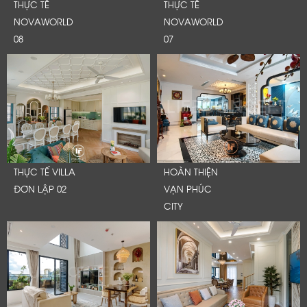
THỰC TẾ
THỰC TẾ
NOVAWORLD
NOVAWORLD
08
07
THỰC TẾ VILLA
HOÀN THIỆN
ĐƠN LẬP 02
VẠN PHÚC
CITY