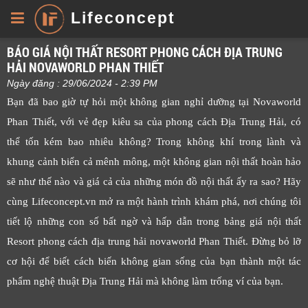
Lifeconcept
BÁO GIÁ NỘI THẤT RESORT PHONG CÁCH ĐỊA TRUNG
HẢI NOVAWORLD PHAN THIẾT
Ngày đăng : 29/06/2024 - 2:39 PM
Bạn đã bao giờ tự hỏi một không gian nghỉ dưỡng tại Novaworld
Phan Thiết, với vẻ đẹp kiêu sa của phong cách Địa Trung Hải, có
thể tốn kém bao nhiêu không? Trong không khí trong lành và
khung cảnh biển cả mênh mông, một không gian nội thất hoàn hảo
sẽ như thế nào và giá cả của những món đồ nội thất ấy ra sao? Hãy
cùng Lifeconcept.vn mở ra một hành trình khám phá, nơi chúng tôi
tiết lộ những con số bất ngờ và hấp dẫn trong bảng giá nội thất
Resort phong cách địa trung hải novaworld Phan Thiết. Đừng bỏ lỡ
cơ hội để biết cách biến không gian sống của bạn thành một tác
phẩm nghệ thuật Địa Trung Hải mà không làm trống ví của bạn.