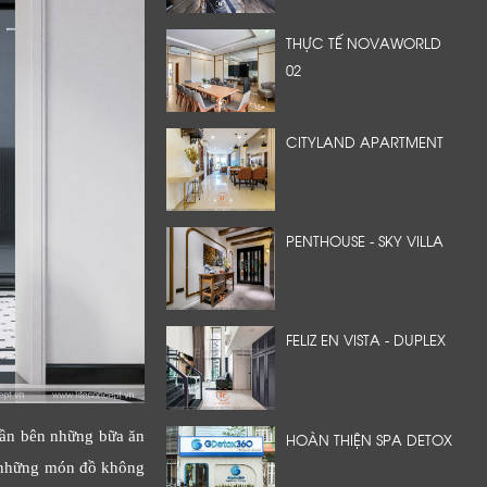
THỰC TẾ NOVAWORLD
02
CITYLAND APARTMENT
PENTHOUSE - SKY VILLA
FELIZ EN VISTA - DUPLEX
quần bên những bữa ăn
HOÀN THIỆN SPA DETOX
là những món đồ không