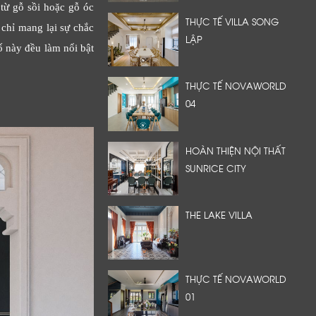
 từ gỗ sồi hoặc gỗ óc
THỰC TẾ VILLA SONG
 chỉ mang lại sự chắc
LẬP
ố này đều làm nổi bật
THỰC TẾ NOVAWORLD
04
HOÀN THIỆN NỘI THẤT
SUNRICE CITY
THE LAKE VILLA
THỰC TẾ NOVAWORLD
01