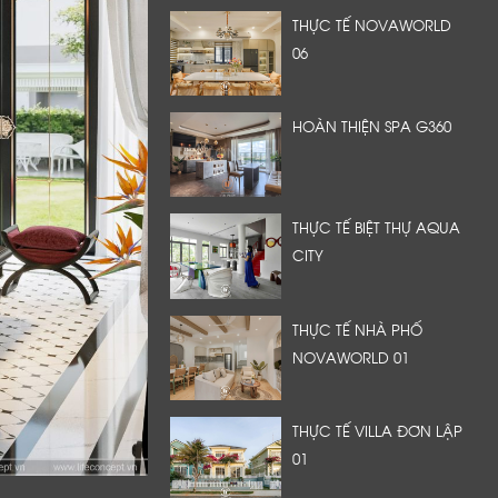
THỰC TẾ NOVAWORLD
06
HOÀN THIỆN SPA G360
THỰC TẾ BIỆT THỰ AQUA
CITY
THỰC TẾ NHÀ PHỐ
NOVAWORLD 01
THỰC TẾ VILLA ĐƠN LẬP
01