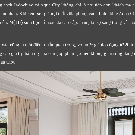
g cách Indochine tại Aqua City không chỉ là nơi tiếp đón khách mà c
hủ nhân. Khi xem xét giá nội thất villa phong cách Indochine Aqua Cit
thiếu. Một bộ sofa bọc nỉ hoặc da cao cấp, mang lại sự sang trọng và th
h xảo cũng là một điểm nhấn quan trọng, với mức giá dao động từ 20 tri
cao giá trị thẩm mỹ mà còn góp phần tạo nên không gian sống đẳng c
ua City.
LỜI CẢM ƠN
LIFECONCEPT