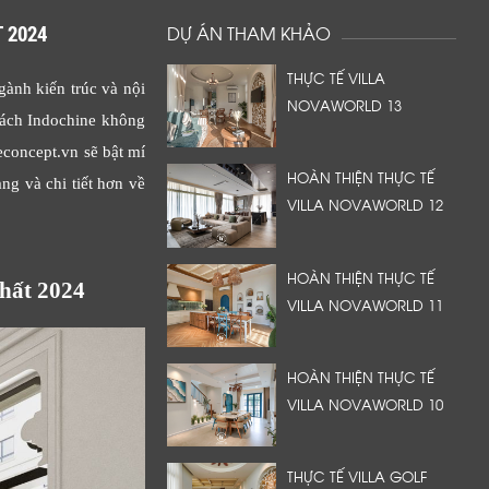
 2024
DỰ ÁN THAM KHẢO
THỰC TẾ VILLA
gành kiến trúc và nội
NOVAWORLD 13
 cách Indochine không
econcept.vn sẽ bật mí
HOÀN THIỆN THỰC TẾ
ng và chi tiết hơn về
VILLA NOVAWORLD 12
HOÀN THIỆN THỰC TẾ
hất 2024
VILLA NOVAWORLD 11
HOÀN THIỆN THỰC TẾ
VILLA NOVAWORLD 10
THỰC TẾ VILLA GOLF