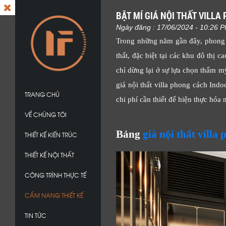
BẬT MÍ GIÁ NỘI THẤT VILL
Ngày đăng : 17/06/2024 - 10:26 
Trong những năm gần đây, phong cá
thất, đặc biệt tại các khu đô thị 
chỉ dừng lại ở sự lựa chọn thẩm m
giá nội thất villa phong cách Indo
TRANG CHỦ
chi phí cần thiết để hiện thực hó
VỀ CHÚNG TÔI
Bảng
giá nội thất vill
THIẾT KẾ KIẾN TRÚC
THIẾT KẾ NỘI THẤT
CÔNG TRÌNH THỰC TẾ
CẨM NANG THIẾT KẾ
TIN TỨC