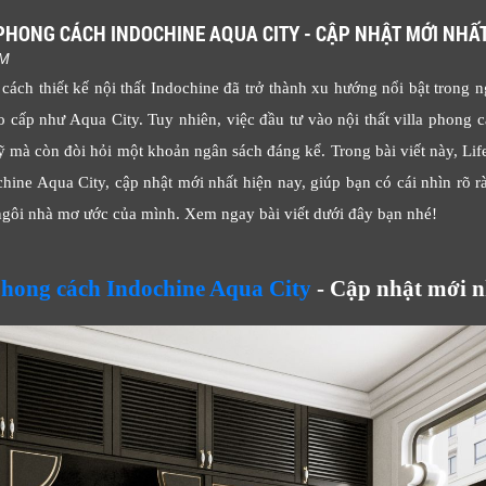
A PHONG CÁCH INDOCHINE AQUA CITY - CẬP NHẬT MỚI NHẤT
PM
ch thiết kế nội thất Indochine đã trở thành xu hướng nổi bật trong n
cao cấp như Aqua City. Tuy nhiên, việc đầu tư vào nội thất villa phong
ỹ mà còn đòi hỏi một khoản ngân sách đáng kể. Trong bài viết này, Lif
chine Aqua City, cập nhật mới nhất hiện nay, giúp bạn có cái nhìn rõ rà
a ngôi nhà mơ ước của mình. Xem ngay bài viết dưới đây bạn nhé!
a phong cách Indochine Aqua City
- Cập nhật mới n