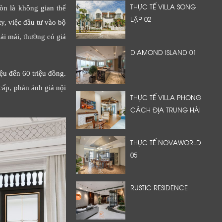
THỰC TẾ VILLA SONG
òn là không gian thể
LẬP 02
y, việc đầu tư vào bộ
oải mái, thường có giá
DIAMOND ISLAND 01
ệu đến 60 triệu đồng.
ấp, phản ánh giá nội
THỰC TẾ VILLA PHONG
CÁCH ĐỊA TRUNG HẢI
THỰC TẾ NOVAWORLD
05
RUSTIC RESIDENCE