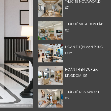
THỰC TẾ NOVAWORLD
07
THỰC TẾ VILLA ĐƠN LẬP
02
HOÀN THIỆN VẠN PHÚC
CITY
HOÀN THIÊN DUPLEX
KINGDOM 101
THỰC TẾ NOVAWORLD
03