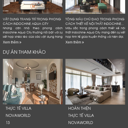
VẬT DỤNG TRANG TRÍ TRONG PHONG
TÔNG MÀU CHỦ ĐẠO TRONG PHONG
CÁCH INDOCHINE AQUA CITY
CÁCH THIẾT KẾ NỘI THẤT INDOCHINE...
Những căn nhà theo phong cách
Màu sắc trong phong cách thiết kế nội
Indochine Aqua City thường nổi bật với sự
thất Indochine Aqua City mang đến sự kết
kết hợp khéo léo của các vật dụng trang
hợp tinh tế giữa truyền thống và hiện đại.
trí mang đậm dấu ấn văn hóa Đông
Xem thêm
Xem thêm
Dương
DỰ ÁN THAM KHẢO
THỰC TẾ VILLA
HOÀN THIỆN
NOVAWORLD
THỰC TẾ VILLA
13
NOVAWORLD