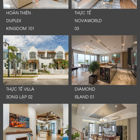
HOÀN THIÊN
THỰC TẾ
DUPLEX
NOVAWORLD
KINGDOM 101
03
THỰC TẾ VILLA
DIAMOND
SONG LẬP 02
ISLAND 01