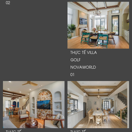
02
THỰC TẾ VILLA
GOLF
NOVAWORLD
01
THỰC TẾ
THỰC TẾ