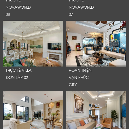
NOVAWORLD
NOVAWORLD
08
07
THỰC TẾ VILLA
HOÀN THIỆN
ĐƠN LẬP 02
VẠN PHÚC
CITY