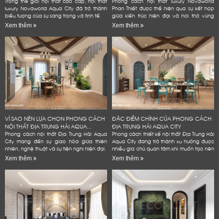
ĐẲNG...
Trong thế giới nội thất cao cấp, nội thất
Phong cách nội thất luxury Novaworld
luxury Novaworld Aqua City đã trở thành
Phan Thiết được thể hiện qua sự kết hợp
biểu tượng của sự sang trọng và tinh tế.
giữa kiến trúc hiện đại và hơi thở vùng
biển.
Xem thêm
Xem thêm
VÌ SAO NÊN LỰA CHỌN PHONG CÁCH
ĐẶC ĐIỂM CHÍNH CỦA PHONG CÁCH
NỘI THẤT ĐỊA TRUNG HẢI AQUA...
ĐỊA TRUNG HẢI AQUA CITY
Phong cách nội thất Địa Trung Hải Aqua
Phong cách thiết kế nội thất Địa Trung Hải
City mang đến sự giao hòa giữa thiên
Aqua City đang trở thành xu hướng được
nhiên, nghệ thuật và sự tiện nghi hiện đại.
nhiều gia chủ quan tâm khi muốn tạo nên
không gian sống đẳng cấp
Xem thêm
Xem thêm