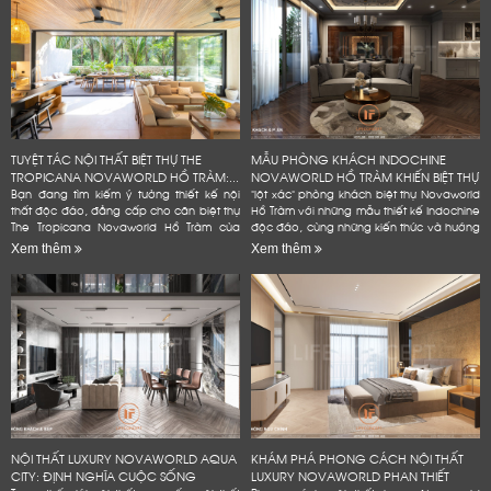
TUYỆT TÁC NỘI THẤT BIỆT THỰ THE
MẪU PHÒNG KHÁCH INDOCHINE
TROPICANA NOVAWORLD HỒ TRÀM:...
NOVAWORLD HỒ TRÀM KHIẾN BIỆT THỰ
Bạn đang tìm kiếm ý tưởng thiết kế nội
"lột xác" phòng khách biệt thự Novaworld
thất độc đáo, đẳng cấp cho căn biệt thự
Hồ Tràm với những mẫu thiết kế Indochine
The Tropicana Novaworld Hồ Tràm của
độc đáo, cùng những kiến thức và hướng
mình? Hãy để Lifeconcept đồng hành
dẫn chi tiết, dễ dàng áp dụng. Bạn
Xem thêm
Xem thêm
cùng bạn! Chúng tôi không...
không cần phải là...
NỘI THẤT LUXURY NOVAWORLD AQUA
KHÁM PHÁ PHONG CÁCH NỘI THẤT
CITY: ĐỊNH NGHĨA CUỘC SỐNG
LUXURY NOVAWORLD PHAN THIẾT