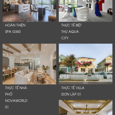
HOÀN THIỆN
THỰC TẾ BIỆT
SPA G360
THỰ AQUA
CITY
THỰC TẾ NHÀ
THỰC TẾ VILLA
PHỐ
ĐƠN LẬP 01
NOVAWORLD
01