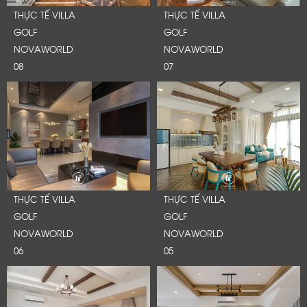
Cảm ơn quý khách đã để lại thông tin.
THỰC TẾ VILLA
THỰC TẾ VILLA
Chúng tôi sẽ liên hệ lại trong thời gian sớm nhất
GOLF
GOLF
NOVAWORLD
NOVAWORLD
08
07
THỰC TẾ VILLA
THỰC TẾ VILLA
GOLF
GOLF
NOVAWORLD
NOVAWORLD
06
05