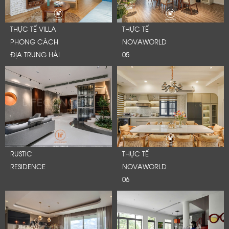
THỰC TẾ VILLA
THỰC TẾ
PHONG CÁCH
NOVAWORLD
ĐỊA TRUNG HẢI
05
RUSTIC
THỰC TẾ
RESIDENCE
NOVAWORLD
06