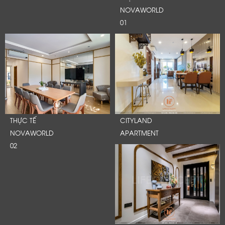
NOVAWORLD
01
THỰC TẾ
CITYLAND
NOVAWORLD
APARTMENT
02