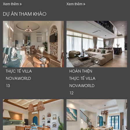
trí mang đậm dấu ấn văn hóa Đông
Xem thêm
Xem thêm
Dương
DỰ ÁN THAM KHẢO
THỰC TẾ VILLA
HOÀN THIỆN
NOVAWORLD
THỰC TẾ VILLA
13
NOVAWORLD
12