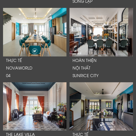
SONG LẬP
THỰC TẾ
HOÀN THIỆN
NOVAWORLD
NỘI THẤT
04
SUNRICE CITY
THE LAKE VILLA
THỰC TẾ