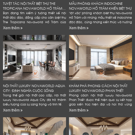
TUYỆT TÁC NỘI THẤT BIỆT THỰ THE
MẪU PHÒNG KHÁCH INDOCHINE
TROPICANA NOVAWORLD HỒ TRÀM:...
NOVAWORLD HỒ TRÀM KHIẾN BIỆT THỰ
Bạn đang tìm kiếm ý tưởng thiết kế nội
"lột xác" phòng khách biệt thự Novaworld
thất độc đáo, đẳng cấp cho căn biệt thự
Hồ Tràm với những mẫu thiết kế Indochine
The Tropicana Novaworld Hồ Tràm của
độc đáo, cùng những kiến thức và hướng
mình? Hãy để Lifeconcept đồng hành
dẫn chi tiết, dễ dàng áp dụng. Bạn
Xem thêm
Xem thêm
cùng bạn! Chúng tôi không...
không cần phải là...
NỘI THẤT LUXURY NOVAWORLD AQUA
KHÁM PHÁ PHONG CÁCH NỘI THẤT
CITY: ĐỊNH NGHĨA CUỘC SỐNG
LUXURY NOVAWORLD PHAN THIẾT
ĐẲNG...
Trong thế giới nội thất cao cấp, nội thất
Phong cách nội thất luxury Novaworld
luxury Novaworld Aqua City đã trở thành
Phan Thiết được thể hiện qua sự kết hợp
biểu tượng của sự sang trọng và tinh tế.
giữa kiến trúc hiện đại và hơi thở vùng
biển.
Xem thêm
Xem thêm