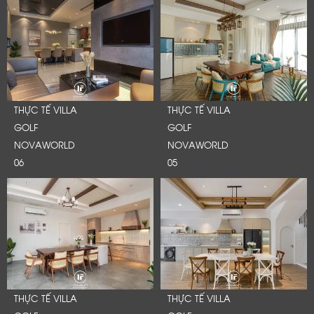
THỰC TẾ VILLA
THỰC TẾ VILLA
GOLF
GOLF
NOVAWORLD
NOVAWORLD
06
05
LỜI CẢM ƠN
LIFECONCEPT
THỰC TẾ VILLA
THỰC TẾ VILLA