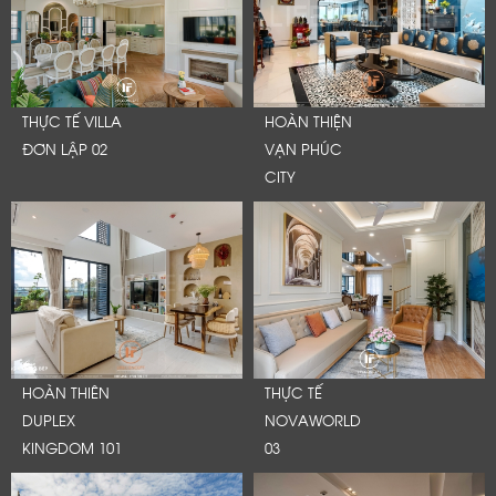
THỰC TẾ VILLA
HOÀN THIỆN
ĐƠN LẬP 02
VẠN PHÚC
CITY
HOÀN THIÊN
THỰC TẾ
DUPLEX
NOVAWORLD
KINGDOM 101
03