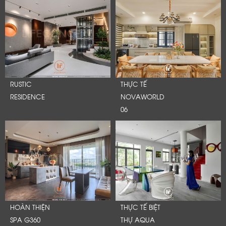
RUSTIC
THỰC TẾ
RESIDENCE
NOVAWORLD
06
HOÀN THIỆN
THỰC TẾ BIỆT
SPA G360
THỰ AQUA