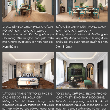
VÌ SAO NÊN LỰA CHỌN PHONG CÁCH
ĐẶC ĐIỂM CHÍNH CỦA PHONG CÁCH
NỘI THẤT ĐỊA TRUNG HẢI AQUA...
ĐỊA TRUNG HẢI AQUA CITY
Phong cách nội thất Địa Trung Hải Aqua
Phong cách thiết kế nội thất Địa Trung Hải
City mang đến sự giao hòa giữa thiên
Aqua City đang trở thành xu hướng được
nhiên, nghệ thuật và sự tiện nghi hiện đại.
nhiều gia chủ quan tâm khi muốn tạo nên
không gian sống đẳng cấp
Xem thêm
Xem thêm
VẬT DỤNG TRANG TRÍ TRONG PHONG
TÔNG MÀU CHỦ ĐẠO TRONG PHONG
CÁCH INDOCHINE AQUA CITY
CÁCH THIẾT KẾ NỘI THẤT INDOCHINE...
Những căn nhà theo phong cách
Màu sắc trong phong cách thiết kế nội
Indochine Aqua City thường nổi bật với sự
thất Indochine Aqua City mang đến sự kết
kết hợp khéo léo của các vật dụng trang
hợp tinh tế giữa truyền thống và hiện đại.