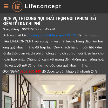
Lifeconcept
DỊCH VỤ THI CÔNG NỘI THẤT TRỌN GÓI TPHCM TIẾT
KIỆM TỐI ĐA CHI PHÍ
Ngày đăng : 06/05/2022 - 3:49 PM
Dịch vụ thiết kế
thi công nội thất trọn gói TPHCM
đến từ thương
hiệu LIFECONCEPT với sự uy tín và chất lượng hàng đầu làm hài
lòng quý khách hàng đã hợp tác. Quý khách hàng muốn tiết kiệm
tối đa thời gian và chi phí thi công thì dịch vụ trọn gói là sự lựa chọn
hoàn hảo nhất. Chúng tôi cam kết mang đến không gian sống hoàn
hảo và tuyệt mỹ đúng như mơ ước của quý khách hàng.
GỌI NGAY
0902 900 449
để được tư vấn khảo sát nhanh 24/7.