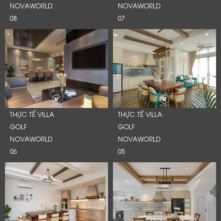
Cảm ơn quý khách đã để lại thông tin.
NOVAWORLD
NOVAWORLD
Chúng tôi sẽ liên hệ lại trong thời gian sớm nhất
08
07
THỰC TẾ VILLA
THỰC TẾ VILLA
GOLF
GOLF
NOVAWORLD
NOVAWORLD
06
05