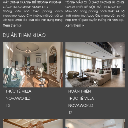
VẬT DỤNG TRANG TRÍ TRONG PHONG
TÔNG MÀU CHỦ ĐẠO TRONG PHONG
CÁCH INDOCHINE AQUA CITY
CÁCH THIẾT KẾ NỘI THẤT INDOCHINE...
Những căn nhà theo phong cách
Màu sắc trong phong cách thiết kế nội
Indochine Aqua City thường nổi bật với sự
thất Indochine Aqua City mang đến sự kết
kết hợp khéo léo của các vật dụng trang
hợp tinh tế giữa truyền thống và hiện đại.
trí mang đậm dấu ấn văn hóa Đông
Xem thêm
Xem thêm
Dương
DỰ ÁN THAM KHẢO
THỰC TẾ VILLA
HOÀN THIỆN
NOVAWORLD
THỰC TẾ VILLA
13
NOVAWORLD
12