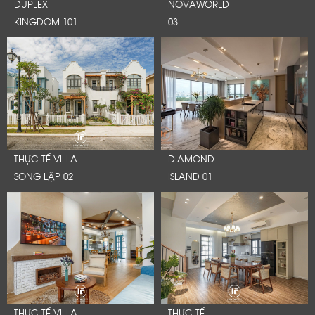
DUPLEX
NOVAWORLD
KINGDOM 101
03
THỰC TẾ VILLA
DIAMOND
SONG LẬP 02
ISLAND 01
THỰC TẾ VILLA
THỰC TẾ