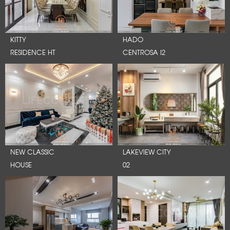
KITTY
HADO
RESIDENCE HT
CENTROSA I2
NEW CLASSIC
LAKEVIEW CITY
HOUSE
02