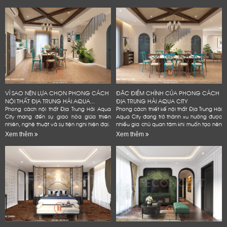
VÌ SAO NÊN LỰA CHỌN PHONG CÁCH
ĐẶC ĐIỂM CHÍNH CỦA PHONG CÁCH
NỘI THẤT ĐỊA TRUNG HẢI AQUA...
ĐỊA TRUNG HẢI AQUA CITY
Phong cách nội thất Địa Trung Hải Aqua
Phong cách thiết kế nội thất Địa Trung Hải
City mang đến sự giao hòa giữa thiên
Aqua City đang trở thành xu hướng được
nhiên, nghệ thuật và sự tiện nghi hiện đại.
nhiều gia chủ quan tâm khi muốn tạo nên
không gian sống đẳng cấp
Xem thêm
Xem thêm