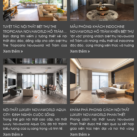
TUYỆT TÁC NỘI THẤT BIỆT THỰ THE
MẪU PHÒNG KHÁCH INDOCHINE
TROPICANA NOVAWORLD HỒ TRÀM:...
NOVAWORLD HỒ TRÀM KHIẾN BIỆT THỰ
Bạn đang tìm kiếm ý tưởng thiết kế nội
"lột xác" phòng khách biệt thự Novaworld
thất độc đáo, đẳng cấp cho căn biệt thự
Hồ Tràm với những mẫu thiết kế Indochine
The Tropicana Novaworld Hồ Tràm của
độc đáo, cùng những kiến thức và hướng
mình? Hãy để Lifeconcept đồng hành
dẫn chi tiết, dễ dàng áp dụng. Bạn
Xem thêm
Xem thêm
cùng bạn! Chúng tôi không...
không cần phải là...
NỘI THẤT LUXURY NOVAWORLD AQUA
KHÁM PHÁ PHONG CÁCH NỘI THẤT
CITY: ĐỊNH NGHĨA CUỘC SỐNG
LUXURY NOVAWORLD PHAN THIẾT
ĐẲNG...
Trong thế giới nội thất cao cấp, nội thất
Phong cách nội thất luxury Novaworld
luxury Novaworld Aqua City đã trở thành
Phan Thiết được thể hiện qua sự kết hợp
biểu tượng của sự sang trọng và tinh tế.
giữa kiến trúc hiện đại và hơi thở vùng
biển.
Xem thêm
Xem thêm