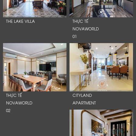
THE LAKE VILLA
THỰC TẾ
NOVAWORLD
01
THỰC TẾ
CITYLAND
NOVAWORLD
APARTMENT
02