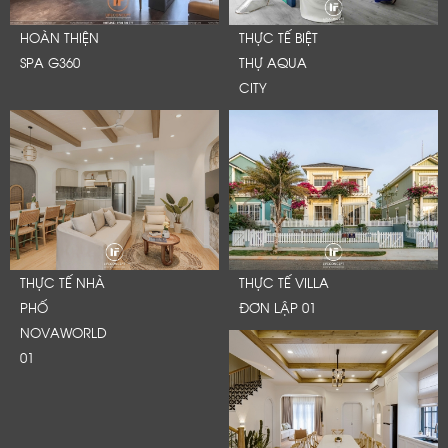
HOÀN THIỆN
THỰC TẾ BIỆT
SPA G360
THỰ AQUA
CITY
THỰC TẾ NHÀ
THỰC TẾ VILLA
PHỐ
ĐƠN LẬP 01
NOVAWORLD
01