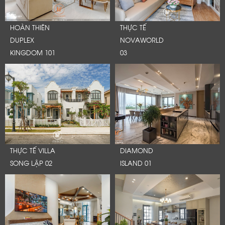
HOÀN THIÊN
THỰC TẾ
DUPLEX
NOVAWORLD
KINGDOM 101
03
THỰC TẾ VILLA
DIAMOND
SONG LẬP 02
ISLAND 01