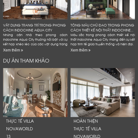
VẬT DỤNG TRANG TRÍ TRONG PHONG
TÔNG MÀU CHỦ ĐẠO TRONG PHONG
CÁCH INDOCHINE AQUA CITY
CÁCH THIẾT KẾ NỘI THẤT INDOCHINE...
Những căn nhà theo phong cách
Màu sắc trong phong cách thiết kế nội
Indochine Aqua City thường nổi bật với sự
thất Indochine Aqua City mang đến sự kết
kết hợp khéo léo của các vật dụng trang
hợp tinh tế giữa truyền thống và hiện đại.
trí mang đậm dấu ấn văn hóa Đông
Xem thêm
Xem thêm
Dương
DỰ ÁN THAM KHẢO
THỰC TẾ VILLA
HOÀN THIỆN
NOVAWORLD
THỰC TẾ VILLA
13
NOVAWORLD