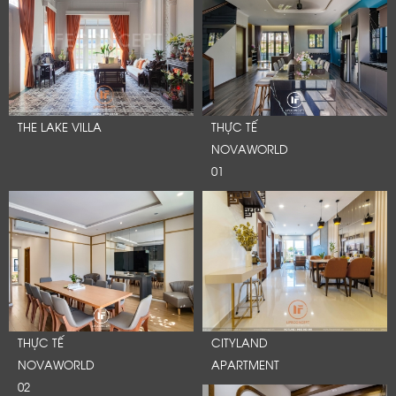
THE LAKE VILLA
THỰC TẾ
NOVAWORLD
01
THỰC TẾ
CITYLAND
NOVAWORLD
APARTMENT
02