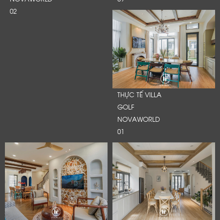
Cảm ơn quý khách đã để lại thông tin.
02
Chúng tôi sẽ liên hệ lại trong thời gian sớm nhất
THỰC TẾ VILLA
GOLF
NOVAWORLD
01