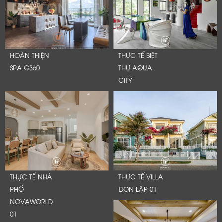
HOÀN THIỆN
THỰC TẾ BIỆT
SPA G360
THỰ AQUA
CITY
THỰC TẾ NHÀ
THỰC TẾ VILLA
PHỐ
ĐƠN LẬP 01
NOVAWORLD
01