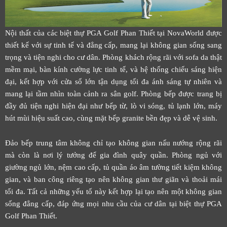
Nội thất của các biệt thự PGA Golf Phan Thiết tại NovaWorld được
thiết kế với sự tinh tế và đẳng cấp, mang lại không gian sống sang
trọng và tiện nghi cho cư dân. Phòng khách rộng rãi với sofa da thật
mềm mại, bàn kính cường lực tinh tế, và hệ thống chiếu sáng hiện
đại, kết hợp với cửa sổ lớn tận dụng tối đa ánh sáng tự nhiên và
mang lại tầm nhìn toàn cảnh ra sân golf. Phòng bếp được trang bị
đầy đủ tiện nghi hiện đại như bếp từ, lò vi sóng, tủ lạnh lớn, máy
hút mùi hiệu suất cao, cùng mặt bếp granite bền đẹp và dễ vệ sinh.
Đảo bếp trung tâm không chỉ tạo không gian nấu nướng rộng rãi
mà còn là nơi lý tưởng để gia đình quây quần. Phòng ngủ với
giường ngủ lớn, nệm cao cấp, tủ quần áo âm tường tiết kiệm không
gian, và ban công riêng tạo nên không gian thư giãn và thoải mái
tối đa. Tất cả những yếu tố này kết hợp lại tạo nên một không gian
sống đẳng cấp, đáp ứng mọi nhu cầu của cư dân tại biệt thự PGA
Golf Phan Thiết.