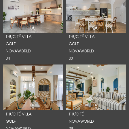
THỰC TẾ VILLA
THỰC TẾ VILLA
GOLF
GOLF
NOVAWORLD
NOVAWORLD
04
03
LỜI CẢM ƠN
LIFECONCEPT
THỰC TẾ VILLA
THỰC TẾ
GOLF
NOVAWORLD
NOVAWORLD
09