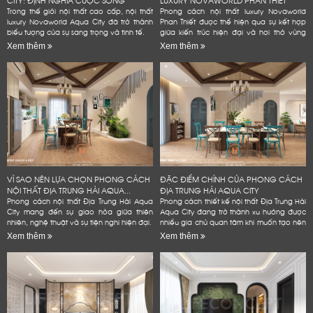
CITY: ĐỊNH NGHĨA CUỘC SỐNG
LUXURY NOVAWORLD PHAN THIẾT
ĐẲNG...
Trong thế giới nội thất cao cấp, nội thất
Phong cách nội thất luxury Novaworld
luxury Novaworld Aqua City đã trở thành
Phan Thiết được thể hiện qua sự kết hợp
biểu tượng của sự sang trọng và tinh tế.
giữa kiến trúc hiện đại và hơi thở vùng
biển.
Xem thêm
Xem thêm
VÌ SAO NÊN LỰA CHỌN PHONG CÁCH
ĐẶC ĐIỂM CHÍNH CỦA PHONG CÁCH
NỘI THẤT ĐỊA TRUNG HẢI AQUA...
ĐỊA TRUNG HẢI AQUA CITY
Phong cách nội thất Địa Trung Hải Aqua
Phong cách thiết kế nội thất Địa Trung Hải
City mang đến sự giao hòa giữa thiên
Aqua City đang trở thành xu hướng được
nhiên, nghệ thuật và sự tiện nghi hiện đại.
nhiều gia chủ quan tâm khi muốn tạo nên
không gian sống đẳng cấp
Xem thêm
Xem thêm