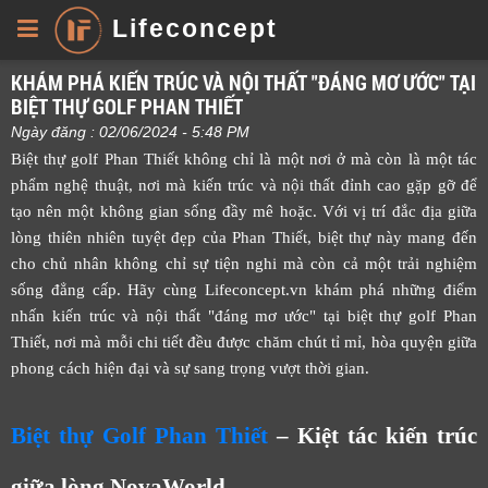
Lifeconcept
KHÁM PHÁ KIẾN TRÚC VÀ NỘI THẤT "ĐÁNG MƠ ƯỚC" TẠI
BIỆT THỰ GOLF PHAN THIẾT
Ngày đăng : 02/06/2024 - 5:48 PM
Biệt thự golf Phan Thiết không chỉ là một nơi ở mà còn là một tác
phẩm nghệ thuật, nơi mà kiến trúc và nội thất đỉnh cao gặp gỡ để
tạo nên một không gian sống đầy mê hoặc. Với vị trí đắc địa giữa
lòng thiên nhiên tuyệt đẹp của Phan Thiết, biệt thự này mang đến
cho chủ nhân không chỉ sự tiện nghi mà còn cả một trải nghiệm
sống đẳng cấp. Hãy cùng Lifeconcept.vn khám phá những điểm
nhấn kiến trúc và nội thất "đáng mơ ước" tại biệt thự golf Phan
Thiết, nơi mà mỗi chi tiết đều được chăm chút tỉ mỉ, hòa quyện giữa
phong cách hiện đại và sự sang trọng vượt thời gian.
Biệt thự Golf Phan Thiết
– Kiệt tác kiến trúc
giữa lòng NovaWorld