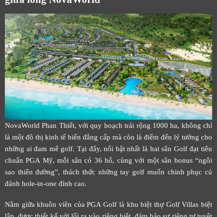
NovaWorld Phan Thiết, với quy hoạch trải rộng 1000 ha, không chỉ
là một đô thị kinh tế biển đẳng cấp mà còn là điểm đến lý tưởng cho
những ai đam mê golf. Tại đây, nổi bật nhất là hai sân Golf đạt tiêu
chuẩn PGA Mỹ, mỗi sân có 36 hố, cùng với một sân bonus “ngôi
sao thiên đường”, thách thức những tay golf muốn chinh phục cú
đánh hole-in-one đỉnh cao.
Nằm giữa khuôn viên của PGA Golf là khu biệt thự Golf Villas biệt
lập, được thiết kế với lối ra vào riêng biệt, đảm bảo sự riêng tư tuyệt