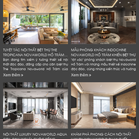
TUYỆT TÁC NỘI THẤT BIỆT THỰ THE
MẪU PHÒNG KHÁCH INDOCHINE
TROPICANA NOVAWORLD HỒ TRÀM:...
NOVAWORLD HỒ TRÀM KHIẾN BIỆT THỰ
Bạn đang tìm kiếm ý tưởng thiết kế nội
"lột xác" phòng khách biệt thự Novaworld
thất độc đáo, đẳng cấp cho căn biệt thự
Hồ Tràm với những mẫu thiết kế Indochine
The Tropicana Novaworld Hồ Tràm của
độc đáo, cùng những kiến thức và hướng
mình? Hãy để Lifeconcept đồng hành
dẫn chi tiết, dễ dàng áp dụng. Bạn
Xem thêm
Xem thêm
cùng bạn! Chúng tôi không...
không cần phải là...
NỘI THẤT LUXURY NOVAWORLD AQUA
KHÁM PHÁ PHONG CÁCH NỘI THẤT