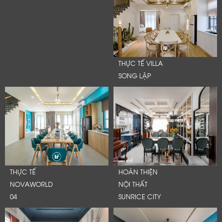
THỰC TẾ VILLA
SONG LẬP
THỰC TẾ
HOÀN THIỆN
NOVAWORLD
NỘI THẤT
04
SUNRICE CITY