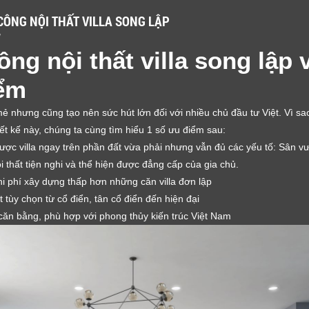
 CÔNG NỘI THẤT VILLA SONG LẬP
M
công nội thất villa song lập 
ểm
 nhưng cũng tạo nên sức hút lớn đối với nhiều chủ đầu tư Việt. Vì sao
ết kế này, chúng ta cùng tìm hiểu 1 số ưu điểm sau:
được villa ngay trên phần đất vừa phải nhưng vẫn đủ các yếu tố: Sân vư
nội thất tiện nghi và thể hiện được đẳng cấp của gia chủ.
hi phí xây dựng thấp hơn những căn villa đơn lập
ất tùy chọn từ cổ điển, tân cổ điển đến hiện đại
 căn bằng, phù hợp với phong thủy kiến trúc Việt Nam