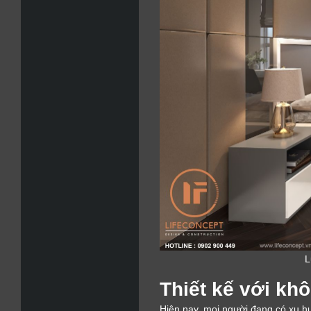
L
Thiết kế với kh
Hiện nay, mọi người đang có xu hư