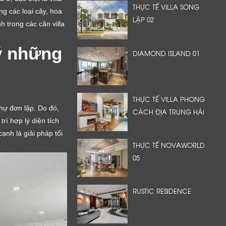
THỰC TẾ VILLA SONG
g các loại cây, hoa
LẬP 02
 trong các căn villa
 ý những
DIAMOND ISLAND 01
THỰC TẾ VILLA PHONG
hự đơn lập. Do đó,
CÁCH ĐỊA TRUNG HẢI
í hợp lý diện tích
ạnh là giải pháp tối
THỰC TẾ NOVAWORLD
05
RUSTIC RESIDENCE