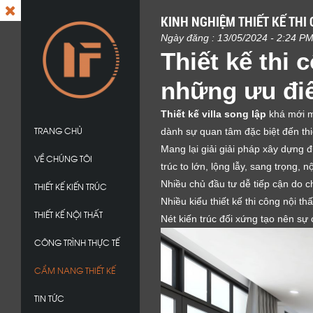
KINH NGHIỆM THIẾT KẾ THI
Ngày đăng : 13/05/2024 - 2:24 P
Thiết kế thi 
những ưu đi
Thiết kế villa song lập
khá mới mẻ
TRANG CHỦ
dành sự quan tâm đặc biệt đến thi
Mang lại giải giải pháp xây dựng 
VỀ CHÚNG TÔI
trúc to lớn, lộng lẫy, sang trọng, 
Nhiều chủ đầu tư dễ tiếp cận do c
THIẾT KẾ KIẾN TRÚC
Nhiều kiểu thiết kế thi công nội th
THIẾT KẾ NỘI THẤT
Nét kiến trúc đối xứng tạo nên sự
CÔNG TRÌNH THỰC TẾ
CẨM NANG THIẾT KẾ
TIN TỨC