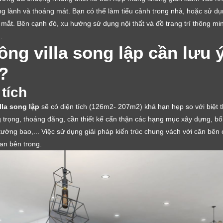
g lành và thoáng mát. Bạn có thể làm tiểu cảnh trong nhà, hoặc sử dụn
mắt. Bên cạnh đó, xu hướng sử dụng nội thất và đồ trang trí thông minh
.
công villa song lập cần lưu
ì?
tích
illa song lập
sẽ có diện tích (126m2- 207m2) khá hạn hẹp so với biệt t
rọng, thoáng đãng, cần thiết kế cẩn thận các hạng mục xây dựng, bố tr
ường bao,... Việc sử dụng giải pháp kiến trúc chung vách với căn bên c
ian bên trong.
LỜI CẢM ƠN
LIFECONCEPT