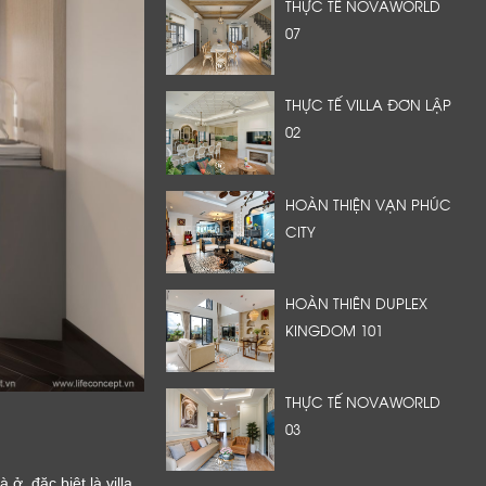
THỰC TẾ NOVAWORLD
07
THỰC TẾ VILLA ĐƠN LẬP
02
HOÀN THIỆN VẠN PHÚC
CITY
HOÀN THIÊN DUPLEX
KINGDOM 101
THỰC TẾ NOVAWORLD
03
, đặc biệt là villa