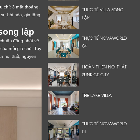
êu chí: 3 mặt thoáng,
THỰC TẾ VILLA SONG
sự hài hòa, gia tăng
LẬP
 song lập
THỰC TẾ NOVAWORLD
u chuẩn đồng nhất về
04
g của mỗi gia chủ. Tuy
n nội thất, nguyên
HOÀN THIỆN NỘI THẤT
SUNRICE CITY
THE LAKE VILLA
THỰC TẾ NOVAWORLD
01