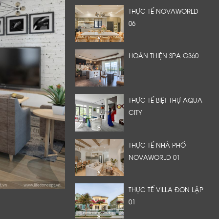
THỰC TẾ NOVAWORLD
06
HOÀN THIỆN SPA G360
THỰC TẾ BIỆT THỰ AQUA
CITY
THỰC TẾ NHÀ PHỐ
NOVAWORLD 01
THỰC TẾ VILLA ĐƠN LẬP
01