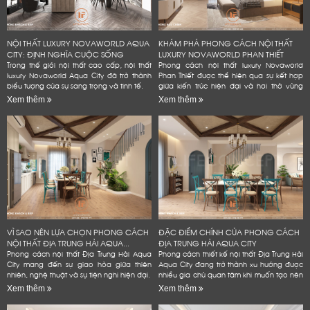
NỘI THẤT LUXURY NOVAWORLD AQUA
KHÁM PHÁ PHONG CÁCH NỘI THẤT
CITY: ĐỊNH NGHĨA CUỘC SỐNG
LUXURY NOVAWORLD PHAN THIẾT
ĐẲNG...
Trong thế giới nội thất cao cấp, nội thất
Phong cách nội thất luxury Novaworld
luxury Novaworld Aqua City đã trở thành
Phan Thiết được thể hiện qua sự kết hợp
biểu tượng của sự sang trọng và tinh tế.
giữa kiến trúc hiện đại và hơi thở vùng
biển.
Xem thêm
Xem thêm
VÌ SAO NÊN LỰA CHỌN PHONG CÁCH
ĐẶC ĐIỂM CHÍNH CỦA PHONG CÁCH
NỘI THẤT ĐỊA TRUNG HẢI AQUA...
ĐỊA TRUNG HẢI AQUA CITY
Phong cách nội thất Địa Trung Hải Aqua
Phong cách thiết kế nội thất Địa Trung Hải
City mang đến sự giao hòa giữa thiên
Aqua City đang trở thành xu hướng được
nhiên, nghệ thuật và sự tiện nghi hiện đại.
nhiều gia chủ quan tâm khi muốn tạo nên
không gian sống đẳng cấp
Xem thêm
Xem thêm