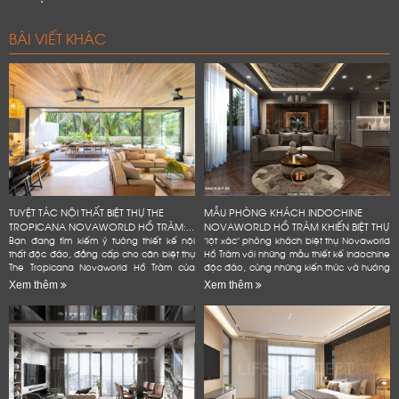
BÀI VIẾT KHÁC
TUYỆT TÁC NỘI THẤT BIỆT THỰ THE
MẪU PHÒNG KHÁCH INDOCHINE
TROPICANA NOVAWORLD HỒ TRÀM:...
NOVAWORLD HỒ TRÀM KHIẾN BIỆT THỰ
Bạn đang tìm kiếm ý tưởng thiết kế nội
"lột xác" phòng khách biệt thự Novaworld
thất độc đáo, đẳng cấp cho căn biệt thự
Hồ Tràm với những mẫu thiết kế Indochine
The Tropicana Novaworld Hồ Tràm của
độc đáo, cùng những kiến thức và hướng
mình? Hãy để Lifeconcept đồng hành
dẫn chi tiết, dễ dàng áp dụng. Bạn
Xem thêm
Xem thêm
cùng bạn! Chúng tôi không...
không cần phải là...