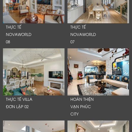
THỰC TẾ
THỰC TẾ
NOVAWORLD
NOVAWORLD
08
07
THỰC TẾ VILLA
HOÀN THIỆN
ĐƠN LẬP 02
VẠN PHÚC
CITY