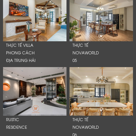
THỰC TẾ VILLA
THỰC TẾ
PHONG CÁCH
NOVAWORLD
ĐỊA TRUNG HẢI
05
RUSTIC
THỰC TẾ
RESIDENCE
NOVAWORLD
06