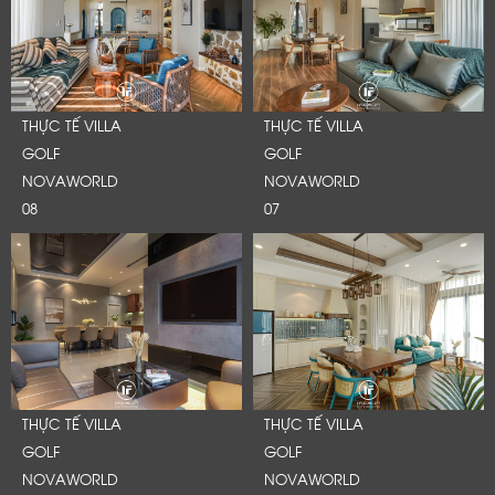
Cảm ơn quý khách đã để lại thông tin.
Chúng tôi sẽ liên hệ lại trong thời gian sớm nhất
THỰC TẾ VILLA
THỰC TẾ VILLA
GOLF
GOLF
NOVAWORLD
NOVAWORLD
08
07
THỰC TẾ VILLA
THỰC TẾ VILLA
GOLF
GOLF
NOVAWORLD
NOVAWORLD