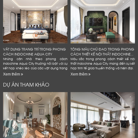
VẬT DỤNG TRANG TRÍ TRONG PHONG
TÔNG MÀU CHỦ ĐẠO TRONG PHONG
CÁCH INDOCHINE AQUA CITY
CÁCH THIẾT KẾ NỘI THẤT INDOCHINE...
Những căn nhà theo phong cách
Màu sắc trong phong cách thiết kế nội
Indochine Aqua City thường nổi bật với sự
thất Indochine Aqua City mang đến sự kết
kết hợp khéo léo của các vật dụng trang
hợp tinh tế giữa truyền thống và hiện đại.
trí mang đậm dấu ấn văn hóa Đông
Xem thêm
Xem thêm
Dương
DỰ ÁN THAM KHẢO