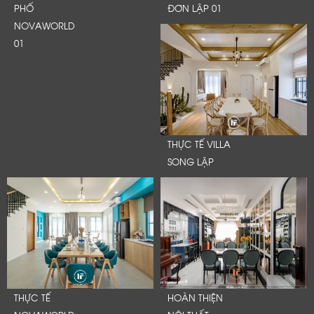
PHỐ
ĐƠN LẬP 01
NOVAWORLD
01
THỰC TẾ VILLA
SONG LẬP
THỰC TẾ
HOÀN THIỆN