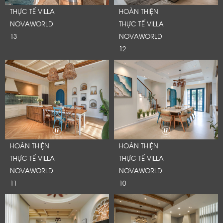
THỰC TẾ VILLA
HOÀN THIỆN
NOVAWORLD
THỰC TẾ VILLA
13
NOVAWORLD
12
HOÀN THIỆN
HOÀN THIỆN
THỰC TẾ VILLA
THỰC TẾ VILLA
NOVAWORLD
NOVAWORLD
LỜI CẢM ƠN
11
10
LIFECONCEPT