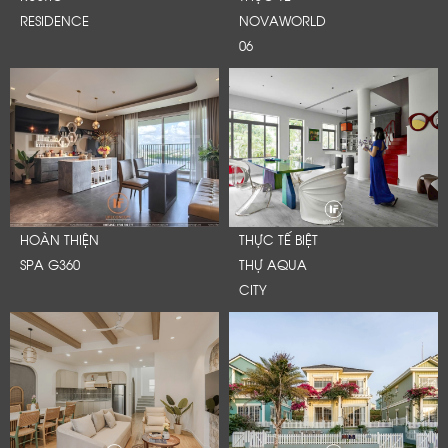
RESIDENCE
NOVAWORLD
06
HOÀN THIỆN
THỰC TẾ BIỆT
SPA G360
THỰ AQUA
CITY