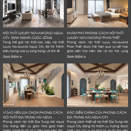
NỘI THẤT LUXURY NOVAWORLD AQUA
KHÁM PHÁ PHONG CÁCH NỘI THẤT
CITY: ĐỊNH NGHĨA CUỘC SỐNG
LUXURY NOVAWORLD PHAN THIẾT
ĐẲNG...
Trong thế giới nội thất cao cấp, nội thất
Phong cách nội thất luxury Novaworld
luxury Novaworld Aqua City đã trở thành
Phan Thiết được thể hiện qua sự kết hợp
biểu tượng của sự sang trọng và tinh tế.
giữa kiến trúc hiện đại và hơi thở vùng
biển.
Xem thêm
Xem thêm
VÌ SAO NÊN LỰA CHỌN PHONG CÁCH
ĐẶC ĐIỂM CHÍNH CỦA PHONG CÁCH
NỘI THẤT ĐỊA TRUNG HẢI AQUA...
ĐỊA TRUNG HẢI AQUA CITY
Phong cách nội thất Địa Trung Hải Aqua
Phong cách thiết kế nội thất Địa Trung Hải
City mang đến sự giao hòa giữa thiên
Aqua City đang trở thành xu hướng được
nhiên, nghệ thuật và sự tiện nghi hiện đại.
nhiều gia chủ quan tâm khi muốn tạo nên