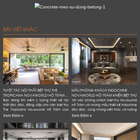
BÀI VIẾT KHÁC
TUYỆT TÁC NỘI THẤT BIỆT THỰ THE
MẪU PHÒNG KHÁCH INDOCHINE
TROPICANA NOVAWORLD HỒ TRÀM:...
NOVAWORLD HỒ TRÀM KHIẾN BIỆT THỰ
Bạn đang tìm kiếm ý tưởng thiết kế nội
"lột xác" phòng khách biệt thự Novaworld
thất độc đáo, đẳng cấp cho căn biệt thự
Hồ Tràm với những mẫu thiết kế Indochine
The Tropicana Novaworld Hồ Tràm của
độc đáo, cùng những kiến thức và hướng
mình? Hãy để Lifeconcept đồng hành
dẫn chi tiết, dễ dàng áp dụng. Bạn
Xem thêm
Xem thêm
cùng bạn! Chúng tôi không...
không cần phải là...