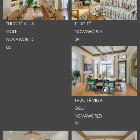
THỰC TẾ VILLA
THỰC TẾ
GOLF
NOVAWORLD
NOVAWORLD
09
02
THỰC TẾ VILLA
GOLF
LỜI CẢM ƠN
NOVAWORLD
LIFECONCEPT
01