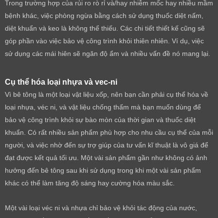
Trong trường hợp của rủi ro rò rỉ và/hay nhiễm mốc hay nhiều mầm
bệnh khác, việc phòng ngừa bằng cách sử dụng thuốc diệt nấm,
diệt khuẩn và keo là không thể thiếu. Các chi tiết thiết kế cũng sẽ
góp phần vào việc bảo vệ công trình khỏi thiên nhiên. Ví dụ, việc
sử dụng các mái hiên sẽ ngăn độ ẩm và nhiều vấn đề nó mang lại.
Cụ thể hóa loại nhựa và vec-ni
Vì bê tông là một loại vật liệu xốp, nên bạn cần phải cụ thể hóa về
loại nhựa, véc ni, và vật liệu chống thấm mà bạn muốn dùng để
bảo vệ công trình khỏi sự bào mòn của thời gian và thuốc diệt
khuẩn. Có rất nhiều sản phẩm phù hợp cho nhu cầu cụ thể của mỗi
người, và việc nhờ đến sự trợ giúp của tư vấn kĩ thuật là vô giá để
đạt được kết quả tối ưu. Một vài sản phẩm gần như không có ảnh
hưởng đến bê tông sau khi sử dụng trong khi một vài sản phẩm
khác có thể làm tăng độ sáng hay cường hóa màu sắc.
Một vài loại véc ni và nhựa chỉ bảo vệ khỏi tác động của nước,