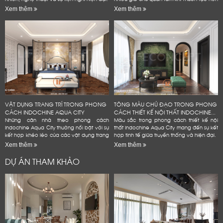
không gian sống đẳng cấp
Xem thêm
Xem thêm
VẬT DỤNG TRANG TRÍ TRONG PHONG
TÔNG MÀU CHỦ ĐẠO TRONG PHONG
CÁCH INDOCHINE AQUA CITY
CÁCH THIẾT KẾ NỘI THẤT INDOCHINE...
Những căn nhà theo phong cách
Màu sắc trong phong cách thiết kế nội
Indochine Aqua City thường nổi bật với sự
thất Indochine Aqua City mang đến sự kết
kết hợp khéo léo của các vật dụng trang
hợp tinh tế giữa truyền thống và hiện đại.
trí mang đậm dấu ấn văn hóa Đông
Xem thêm
Xem thêm
Dương
DỰ ÁN THAM KHẢO