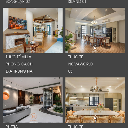
SONG LẬP 02
ISLAND 01
THỰC TẾ VILLA
THỰC TẾ
PHONG CÁCH
NOVAWORLD
ĐỊA TRUNG HẢI
05
RUSTIC
THỰC TẾ