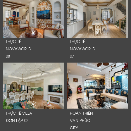
Cảm ơn quý khách đã để lại thông tin.
Chúng tôi sẽ liên hệ lại trong thời gian sớm nhất
THỰC TẾ
THỰC TẾ
NOVAWORLD
NOVAWORLD
08
07
THỰC TẾ VILLA
HOÀN THIỆN
ĐƠN LẬP 02
VẠN PHÚC
CITY