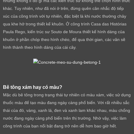
nhưng không lí do gì mà các kiến trúc sư không thể chọn hình thức
khác. Tuy nhiên, như đã nói ở trên, đừng quên cân nhắc độ tiếp
xúc của công trình với tự nhiên, đặc biệt là khi nước thường chảy
qua khe hở trong thiết kế khuôn. Ở công trình Casa das Histórias
Paula Rego, kiến trúc sư Souto de Moura thiết kế hình dáng của
khuôn ở phần chóp theo hình chéo, để qua thời gian, các vân sẽ
hình thành theo hình dáng của cái cây.
Bê tông xám hay có màu?
Mặc dù bê tông trong trạng thái tự nhiên có màu xám, việc sử dụng
thuốc màu để tạo màu đang ngày càng phổ biến. Với rất nhiều sắc
thái của đỏ, vàng, xanh lá, đen và xanh lam khác nhau, màu chống
nước đang ngày càng phổ biến trên thị trường. Nhờ vậy, việc làm
công trình của bạn nổi bật đang trở nên dễ hơn bao giờ hết.