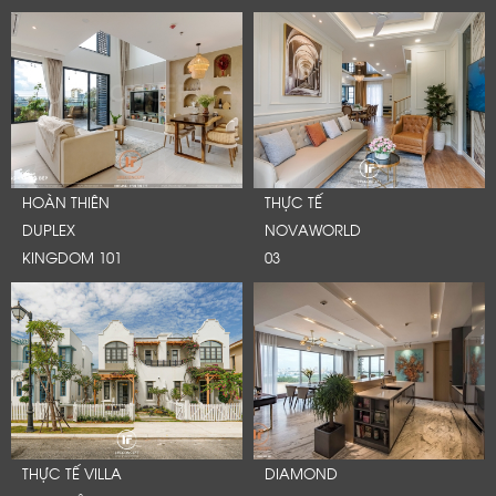
HOÀN THIÊN
THỰC TẾ
DUPLEX
NOVAWORLD
KINGDOM 101
03
THỰC TẾ VILLA
DIAMOND