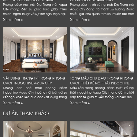
Phong cách nội thất Địa Trung Hải Aqua
Phong cách thiết kế nội thất Địa Trung Hải
City mang đến sự giao hòa giữa thiên
Aqua City đang trở thành xu hướng được
nhiên, nghệ thuật và sự tiện nghi hiện đại.
nhiều gia chủ quan tâm khi muốn tạo nên
không gian sống đẳng cấp
Xem thêm
Xem thêm
VẬT DỤNG TRANG TRÍ TRONG PHONG
TÔNG MÀU CHỦ ĐẠO TRONG PHONG
CÁCH INDOCHINE AQUA CITY
CÁCH THIẾT KẾ NỘI THẤT INDOCHINE...
Những căn nhà theo phong cách
Màu sắc trong phong cách thiết kế nội
Indochine Aqua City thường nổi bật với sự
thất Indochine Aqua City mang đến sự kết
kết hợp khéo léo của các vật dụng trang
hợp tinh tế giữa truyền thống và hiện đại.
trí mang đậm dấu ấn văn hóa Đông
Xem thêm
Xem thêm
Dương
DỰ ÁN THAM KHẢO