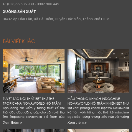
P: (028)66 535 939 - 0902 900 449
XƯỞNG SẢN XUẤT:
36/3Z Ấp Hậu Lân, Xã Bà Điểm, Huyện Hóc Môn, Thành Phố HCM.
BÀI VIẾT KHÁC
TUYỆT TÁC NỘI THẤT BIỆT THỰ THE
MẪU PHÒNG KHÁCH INDOCHINE
TROPICANA NOVAWORLD HỒ TRÀM:...
NOVAWORLD HỒ TRÀM KHIẾN BIỆT THỰ
Bạn đang tìm kiếm ý tưởng thiết kế nội
"lột xác" phòng khách biệt thự Novaworld
thất độc đáo, đẳng cấp cho căn biệt thự
Hồ Tràm với những mẫu thiết kế Indochine
The Tropicana Novaworld Hồ Tràm của
độc đáo, cùng những kiến thức và hướng
mình? Hãy để Lifeconcept đồng hành
dẫn chi tiết, dễ dàng áp dụng. Bạn
Xem thêm
Xem thêm
cùng bạn! Chúng tôi không...
không cần phải là...