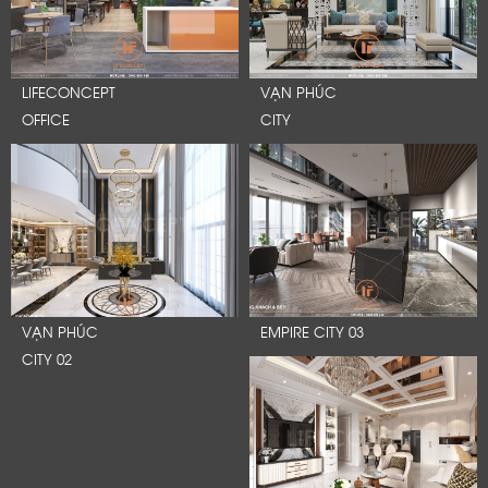
LIFECONCEPT
VẠN PHÚC
OFFICE
CITY
VẠN PHÚC
EMPIRE CITY 03
CITY 02