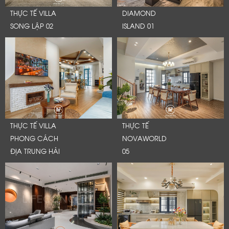
Cảm ơn quý khách đã để lại thông tin.
THỰC TẾ VILLA
DIAMOND
Chúng tôi sẽ liên hệ lại trong thời gian sớm nhất
SONG LẬP 02
ISLAND 01
THỰC TẾ VILLA
THỰC TẾ
PHONG CÁCH
NOVAWORLD
ĐỊA TRUNG HẢI
05