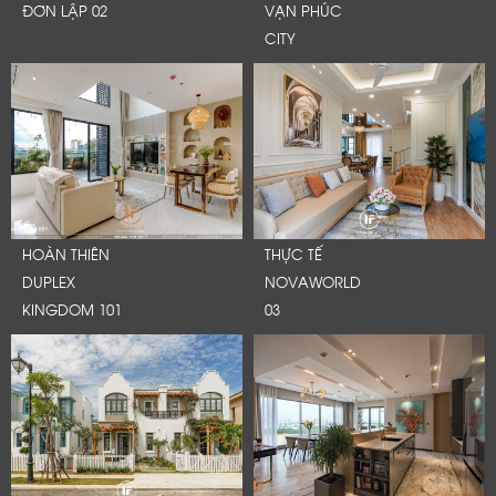
ĐƠN LẬP 02
VẠN PHÚC
CITY
HOÀN THIÊN
THỰC TẾ
DUPLEX
NOVAWORLD
KINGDOM 101
03
LỜI CẢM ƠN
LIFECONCEPT