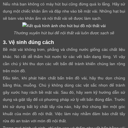
Nếu nhà bạn không có máy hút bụi cũng đừng quá lo lắng. Hãy sử
dụng một chiếc khăn ẩm và đập nhẹ vào bề mặt vải. Những hạt bụi
sẽ bám vào khăn ẩm và nội thất vải sẽ được làm sạch.
Thường xuyên hút bụi để nội thất vải luôn được sạch sẽ
3. Vệ sinh đúng cách
Bề mặt vải không trơn, phẳng và chống nước giống các chất liệu
khác. Nó rất dễ thấm hút nước từ các vết bẩn dạng lỏng. Vì vậy
cần chú ý khi thu dọn các vết bẩn để tránh khiến chúng lan rộng
trên món đồ.
Đầu tiên, khi phát hiện chất bẩn trên đồ vải, hãy thu dọn chúng
bằng thìa, muỗng. Chú ý không dùng các vật sắc nhọn để tránh
gây xước hay rách bề mặt vải. Sau đó, hãy xem kỹ hướng dẫn sử
dụng và giặt tẩy để có phương pháp xử lý vết bẩn đúng đắn. Trước
khi sử dụng bất kỳ chất tẩy rửa nào, hãy thử chúng lên một góc
khuất của món đồ nội thất. Việc làm này nhằm đảm bảo chất tẩy
rửa đó an toàn với món đồ nội thất.