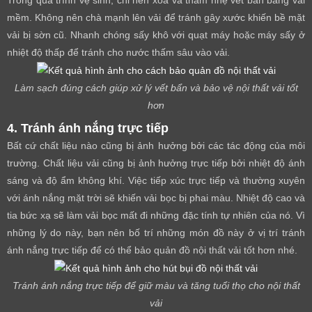
Trong quá trình vệ sinh, chỉ nên xoa và thấm nhẹ vết bẩn bằng vải
mềm. Không nên chà mạnh lên vải để tránh gây xước khiến bề mặt
vải bị sờn cũ. Nhanh chóng sấy khô với quạt máy hoặc máy sấy ở
nhiệt độ thấp để tránh cho nước thấm sâu vào vải.
Làm sạch đúng cách giúp xử lý vết bẩn và bảo vệ nội thất vải tốt
hơn
4. Tránh ánh nắng trực tiếp
Bất cứ chất liệu nào cũng bị ảnh hưởng bởi các tác động của môi
trường. Chất liệu vải cũng bị ảnh hưởng trực tiếp bởi nhiệt độ ánh
sáng và độ ẩm không khí. Việc tiếp xúc trực tiếp và thường xuyên
với ánh nắng mặt trời sẽ khiến vải bọc bị phai màu. Nhiệt độ cao và
tia bức xạ sẽ làm vải bọc mất đi những đặc tính tự nhiên của nó. Vì
những lý do này, bạn nên bố trí những món đồ này ở vị trí tránh
ánh nắng trực tiếp để có thể bảo quản đồ nội thất vải tốt hơn nhé.
Tránh ánh nắng trực tiếp để giữ màu và tăng tuổi thọ cho nội thất
vải