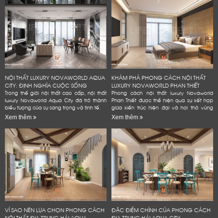
NỘI THẤT LUXURY NOVAWORLD AQUA
KHÁM PHÁ PHONG CÁCH NỘI THẤT
CITY: ĐỊNH NGHĨA CUỘC SỐNG
LUXURY NOVAWORLD PHAN THIẾT
ĐẲNG...
Trong thế giới nội thất cao cấp, nội thất
Phong cách nội thất luxury Novaworld
luxury Novaworld Aqua City đã trở thành
Phan Thiết được thể hiện qua sự kết hợp
biểu tượng của sự sang trọng và tinh tế.
giữa kiến trúc hiện đại và hơi thở vùng
biển.
Xem thêm
Xem thêm
VÌ SAO NÊN LỰA CHỌN PHONG CÁCH
ĐẶC ĐIỂM CHÍNH CỦA PHONG CÁCH
NỘI THẤT ĐỊA TRUNG HẢI AQUA...
ĐỊA TRUNG HẢI AQUA CITY