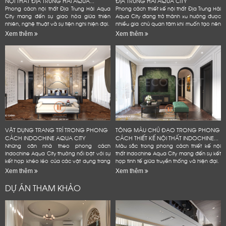
NỘI THẤT ĐỊA TRUNG HẢI AQUA...
ĐỊA TRUNG HẢI AQUA CITY
Phong cách nội thất Địa Trung Hải Aqua
Phong cách thiết kế nội thất Địa Trung Hải
City mang đến sự giao hòa giữa thiên
Aqua City đang trở thành xu hướng được
nhiên, nghệ thuật và sự tiện nghi hiện đại.
nhiều gia chủ quan tâm khi muốn tạo nên
không gian sống đẳng cấp
Xem thêm
Xem thêm
VẬT DỤNG TRANG TRÍ TRONG PHONG
TÔNG MÀU CHỦ ĐẠO TRONG PHONG
CÁCH INDOCHINE AQUA CITY
CÁCH THIẾT KẾ NỘI THẤT INDOCHINE...
Những căn nhà theo phong cách
Màu sắc trong phong cách thiết kế nội
Indochine Aqua City thường nổi bật với sự
thất Indochine Aqua City mang đến sự kết
kết hợp khéo léo của các vật dụng trang
hợp tinh tế giữa truyền thống và hiện đại.
trí mang đậm dấu ấn văn hóa Đông
Xem thêm
Xem thêm
Dương
DỰ ÁN THAM KHẢO