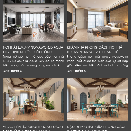
NỘI THẤT LUXURY NOVAWORLD AQUA
KHÁM PHÁ PHONG CÁCH NỘI THẤT
CITY: ĐỊNH NGHĨA CUỘC SỐNG
LUXURY NOVAWORLD PHAN THIẾT
ĐẲNG...
Trong thế giới nội thất cao cấp, nội thất
Phong cách nội thất luxury Novaworld
luxury Novaworld Aqua City đã trở thành
Phan Thiết được thể hiện qua sự kết hợp
biểu tượng của sự sang trọng và tinh tế.
giữa kiến trúc hiện đại và hơi thở vùng
biển.
Xem thêm
Xem thêm
VÌ SAO NÊN LỰA CHỌN PHONG CÁCH
ĐẶC ĐIỂM CHÍNH CỦA PHONG CÁCH