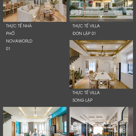
THỰC TẾ NHÀ
THỰC TẾ VILLA
PHỐ
ĐƠN LẬP 01
NOVAWORLD
01
LỜI CẢM ƠN
THỰC TẾ VILLA
SONG LẬP
LIFECONCEPT
Cảm ơn quý khách đã để lại thông tin.
Chúng tôi sẽ liên hệ lại trong thời gian sớ