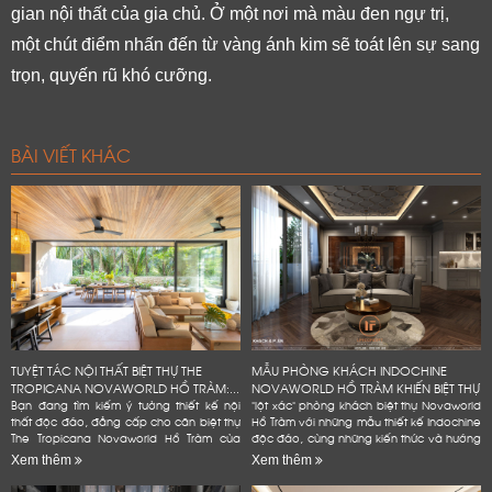
gian nội thất của gia chủ. Ở một nơi mà màu đen ngự trị, 
một chút điểm nhấn đến từ vàng ánh kim sẽ toát lên sự sang 
trọn, quyến rũ khó cưỡng. 
BÀI VIẾT KHÁC
TUYỆT TÁC NỘI THẤT BIỆT THỰ THE
MẪU PHÒNG KHÁCH INDOCHINE
TROPICANA NOVAWORLD HỒ TRÀM:...
NOVAWORLD HỒ TRÀM KHIẾN BIỆT THỰ
Bạn đang tìm kiếm ý tưởng thiết kế nội
"lột xác" phòng khách biệt thự Novaworld
thất độc đáo, đẳng cấp cho căn biệt thự
Hồ Tràm với những mẫu thiết kế Indochine
The Tropicana Novaworld Hồ Tràm của
độc đáo, cùng những kiến thức và hướng
mình? Hãy để Lifeconcept đồng hành
dẫn chi tiết, dễ dàng áp dụng. Bạn
Xem thêm
Xem thêm
cùng bạn! Chúng tôi không...
không cần phải là...