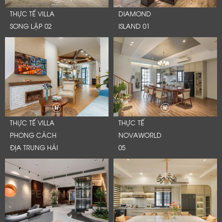
THỰC TẾ VILLA
DIAMOND
SONG LẬP 02
ISLAND 01
THỰC TẾ VILLA
THỰC TẾ
PHONG CÁCH
NOVAWORLD
ĐỊA TRUNG HẢI
05