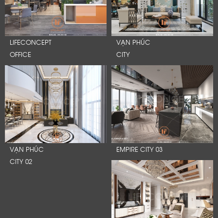
LIFECONCEPT
VẠN PHÚC
OFFICE
CITY
VẠN PHÚC
EMPIRE CITY 03
CITY 02