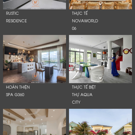
RUSTIC
THỰC TẾ
RESIDENCE
NOVAWORLD
06
HOÀN THIỆN
THỰC TẾ BIỆT
SPA G360
THỰ AQUA
CITY