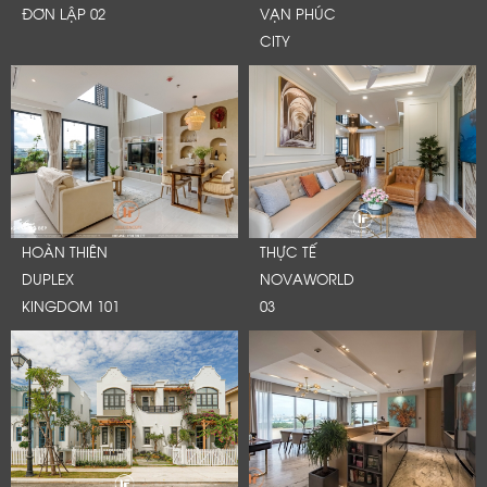
ĐƠN LẬP 02
VẠN PHÚC
CITY
HOÀN THIÊN
THỰC TẾ
DUPLEX
NOVAWORLD
KINGDOM 101
03