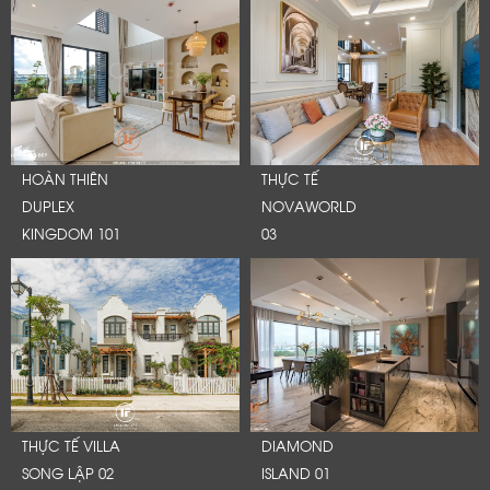
HOÀN THIÊN
THỰC TẾ
DUPLEX
NOVAWORLD
KINGDOM 101
03
THỰC TẾ VILLA
DIAMOND
SONG LẬP 02
ISLAND 01