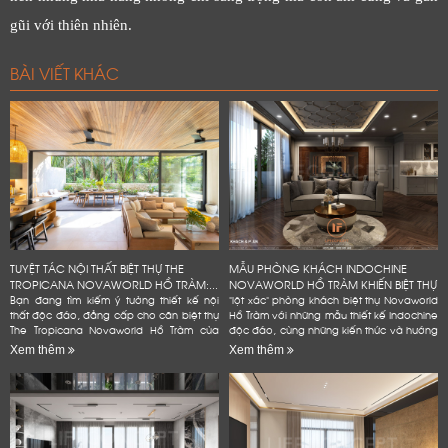
gũi với thiên nhiên.
BÀI VIẾT KHÁC
TUYỆT TÁC NỘI THẤT BIỆT THỰ THE
MẪU PHÒNG KHÁCH INDOCHINE
TROPICANA NOVAWORLD HỒ TRÀM:...
NOVAWORLD HỒ TRÀM KHIẾN BIỆT THỰ
Bạn đang tìm kiếm ý tưởng thiết kế nội
"lột xác" phòng khách biệt thự Novaworld
thất độc đáo, đẳng cấp cho căn biệt thự
Hồ Tràm với những mẫu thiết kế Indochine
The Tropicana Novaworld Hồ Tràm của
độc đáo, cùng những kiến thức và hướng
mình? Hãy để Lifeconcept đồng hành
dẫn chi tiết, dễ dàng áp dụng. Bạn
Xem thêm
Xem thêm
cùng bạn! Chúng tôi không...
không cần phải là...