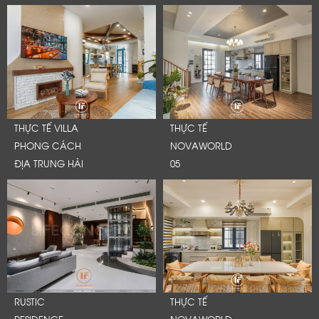
THỰC TẾ VILLA
THỰC TẾ
PHONG CÁCH
NOVAWORLD
ĐỊA TRUNG HẢI
05
RUSTIC
THỰC TẾ