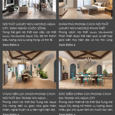
NỘI THẤT LUXURY NOVAWORLD AQUA
KHÁM PHÁ PHONG CÁCH NỘI THẤT
CITY: ĐỊNH NGHĨA CUỘC SỐNG
LUXURY NOVAWORLD PHAN THIẾT
ĐẲNG...
Trong thế giới nội thất cao cấp, nội thất
Phong cách nội thất luxury Novaworld
luxury Novaworld Aqua City đã trở thành
Phan Thiết được thể hiện qua sự kết hợp
biểu tượng của sự sang trọng và tinh tế.
giữa kiến trúc hiện đại và hơi thở vùng
biển.
Xem thêm
Xem thêm
VÌ SAO NÊN LỰA CHỌN PHONG CÁCH
ĐẶC ĐIỂM CHÍNH CỦA PHONG CÁCH
NỘI THẤT ĐỊA TRUNG HẢI AQUA...
ĐỊA TRUNG HẢI AQUA CITY
Phong cách nội thất Địa Trung Hải Aqua
Phong cách thiết kế nội thất Địa Trung Hải
City mang đến sự giao hòa giữa thiên
Aqua City đang trở thành xu hướng được
nhiên, nghệ thuật và sự tiện nghi hiện đại.
nhiều gia chủ quan tâm khi muốn tạo nên
không gian sống đẳng cấp
Xem thêm
Xem thêm