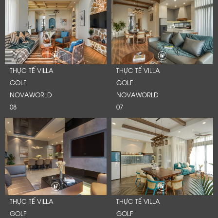
THỰC TẾ VILLA
THỰC TẾ VILLA
GOLF
GOLF
NOVAWORLD
NOVAWORLD
08
07
LỜI CẢM ƠN
LIFECONCEPT
THỰC TẾ VILLA
THỰC TẾ VILLA
GOLF
GOLF