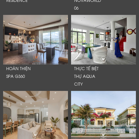
RESIDENCE
NOVAWORLD
06
HOÀN THIỆN
THỰC TẾ BIỆT
SPA G360
THỰ AQUA
CITY