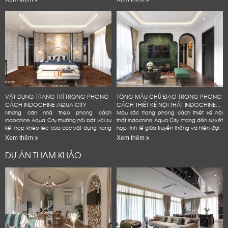
VẬT DỤNG TRANG TRÍ TRONG PHONG
TÔNG MÀU CHỦ ĐẠO TRONG PHONG
CÁCH INDOCHINE AQUA CITY
CÁCH THIẾT KẾ NỘI THẤT INDOCHINE...
Những căn nhà theo phong cách
Màu sắc trong phong cách thiết kế nội
Indochine Aqua City thường nổi bật với sự
thất Indochine Aqua City mang đến sự kết
kết hợp khéo léo của các vật dụng trang
hợp tinh tế giữa truyền thống và hiện đại.
trí mang đậm dấu ấn văn hóa Đông
Xem thêm
Xem thêm
Dương
DỰ ÁN THAM KHẢO