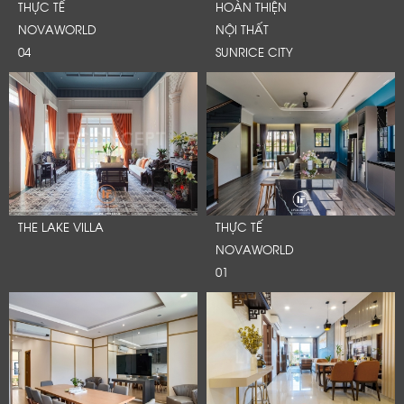
THỰC TẾ
HOÀN THIỆN
NOVAWORLD
NỘI THẤT
04
SUNRICE CITY
THE LAKE VILLA
THỰC TẾ
NOVAWORLD
01