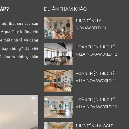
CẤP?
DỰ ÁN THAM KHẢO
THỰC TẾ VILLA
nội thất của các căn
NOVAWORLD 13
d Aqua City không chỉ
i thất tinh tế và đẳng
HOÀN THIỆN THỰC TẾ
 hay không? Bài viết
VILLA NOVAWORLD 12
đó đưa ra những nhận
HOÀN THIỆN THỰC TẾ
VILLA NOVAWORLD 11
HOÀN THIỆN THỰC TẾ
VILLA NOVAWORLD 10
THỰC TẾ VILLA GOLF