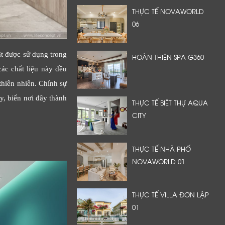
THỰC TẾ NOVAWORLD
06
ật được sử dụng trong
HOÀN THIỆN SPA G360
ác chất liệu này đều
thiên nhiên. Chính sự
y, biến nơi đây thành
THỰC TẾ BIỆT THỰ AQUA
CITY
THỰC TẾ NHÀ PHỐ
NOVAWORLD 01
THỰC TẾ VILLA ĐƠN LẬP
01