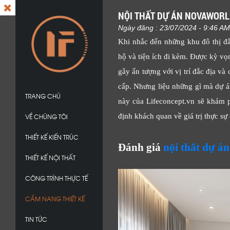
NỘI THẤT DỰ ÁN NOVAWORLD
Ngày đăng : 23/07/2024 - 9:46 AM
Khi nhắc đến những khu đô thị đẳ
hộ và tiện ích đi kèm. Được kỳ vọ
gây ấn tượng với vị trí đắc địa và
cấp. Nhưng liệu những gì mà dự á
TRANG CHỦ
này của Lifeconcept.vn sẽ khám 
VỀ CHÚNG TÔI
định khách quan về giá trị thực sự
THIẾT KẾ KIẾN TRÚC
Đánh giá
nội thất dự á
THIẾT KẾ NỘI THẤT
CÔNG TRÌNH THỰC TẾ
CẨM NANG THIẾT KẾ
TIN TỨC