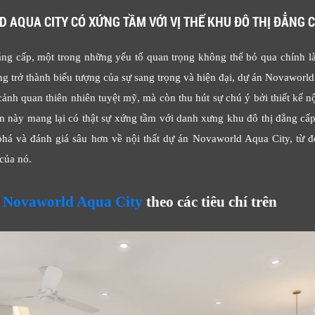
 AQUA CITY CÓ XỨNG TẦM VỚI VỊ THẾ KHU ĐÔ THỊ ĐẲNG 
ng cấp, một trong những yếu tố quan trọng không thể bỏ qua chính là 
ng trở thành biểu tượng của sự sang trọng và hiện đại, dự án Novaworl
 cảnh quan thiên nhiên tuyệt mỹ, mà còn thu hút sự chú ý bởi thiết kế nộ
n này mang lại có thật sự xứng tầm với danh xưng khu đô thị đẳng cấp
phá và đánh giá sâu hơn về nội thất dự án Novaworld Aqua City, từ 
 của nó.
n Novaworld Aqua City
theo các tiêu chí trên