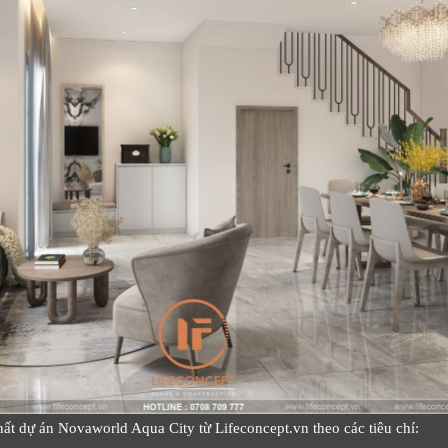
hất dự án Novaworld Aqua City từ Lifeconcept.vn theo các tiêu chí: