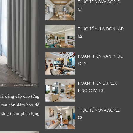
THỰC TẾ NOVAWORLD
07
THỰC TẾ VILLA ĐƠN LẬP
02
HOÀN THIỆN VẠN PHÚC
CITY
HOÀN THIÊN DUPLEX
KINGDOM 101
 và đẳng cấp cho từng
ng mà còn đảm bảo độ
THỰC TẾ NOVAWORLD
 tăng thêm phần lộng
03