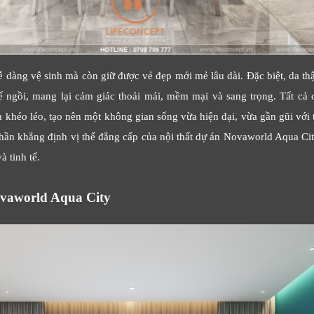
Cảm ơn quý khách đã để lại thông tin.
Chúng tôi sẽ liên hệ lại trong thời gian sớm nhất
dàng vệ sinh mà còn giữ được vẻ đẹp mới mẻ lâu dài. Đặc biệt, da th
ế ngồi, mang lại cảm giác thoải mái, mềm mại và sang trọng. Tất cả c
 khéo léo, tạo nên một không gian sống vừa hiện đại, vừa gần gũi với 
 phần khẳng định vị thế đẳng cấp của nội thất dự án Novaworld Aqua Cit
à tinh tế.
Novaworld Aqua City