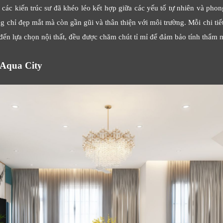
 các kiến trúc sư đã khéo léo kết hợp giữa các yếu tố tự nhiên và phon
 chỉ đẹp mắt mà còn gần gũi và thân thiện với môi trường. Mỗi chi tiết
 đến lựa chọn nội thất, đều được chăm chút tỉ mỉ để đảm bảo tính thẩm 
 Aqua City