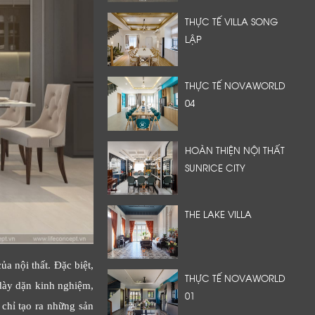
THỰC TẾ VILLA SONG
LẬP
THỰC TẾ NOVAWORLD
04
HOÀN THIỆN NỘI THẤT
SUNRICE CITY
THE LAKE VILLA
a nội thất. Đặc biệt,
THỰC TẾ NOVAWORLD
 dày dặn kinh nghiệm,
01
 chỉ tạo ra những sản