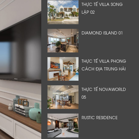
THỰC TẾ VILLA SONG
LẬP 02
DIAMOND ISLAND 01
THỰC TẾ VILLA PHONG
CÁCH ĐỊA TRUNG HẢI
THỰC TẾ NOVAWORLD
05
RUSTIC RESIDENCE