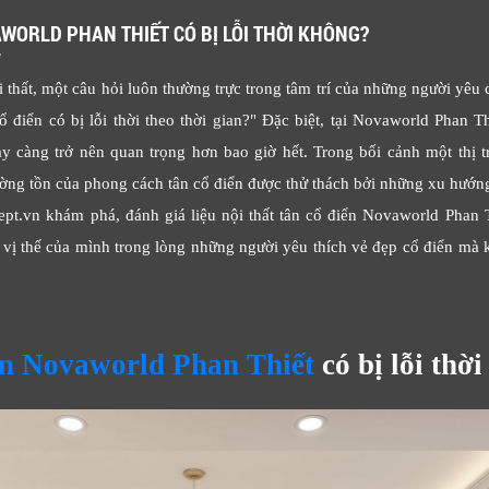
AWORLD PHAN THIẾT CÓ BỊ LỖI THỜI KHÔNG?
M
i thất, một câu hỏi luôn thường trực trong tâm trí của những người yêu
cổ điển có bị lỗi thời theo thời gian?" Đặc biệt, tại Novaworld Phan Th
y càng trở nên quan trọng hơn bao giờ hết. Trong bối cảnh một thị t
rường tồn của phong cách tân cổ điển được thử thách bởi những xu hướng
t.vn khám phá, đánh giá liệu nội thất tân cổ điển Novaworld Phan T
g vị thế của mình trong lòng những người yêu thích vẻ đẹp cổ điển m
iển Novaworld Phan Thiết
có bị lỗi thờ