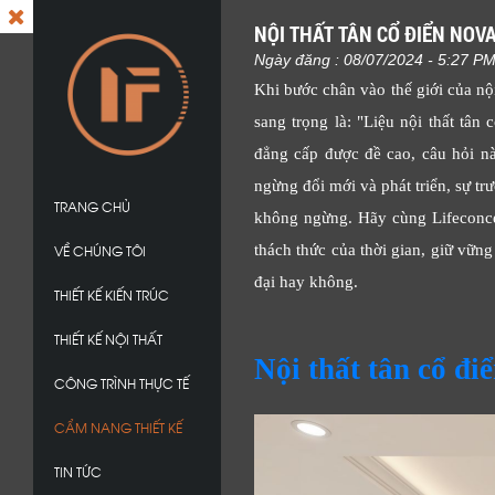
NỘI THẤT TÂN CỔ ĐIỂN NOV
Ngày đăng : 08/07/2024 - 5:27 P
Khi bước chân vào thế giới của nộ
sang trọng là: "Liệu nội thất tân 
đẳng cấp được đề cao, câu hỏi nà
ngừng đổi mới và phát triển, sự t
TRANG CHỦ
không ngừng. Hãy cùng Lifeconcep
VỀ CHÚNG TÔI
thách thức của thời gian, giữ vữn
đại hay không.
THIẾT KẾ KIẾN TRÚC
THIẾT KẾ NỘI THẤT
Nội thất tân cổ đ
CÔNG TRÌNH THỰC TẾ
CẨM NANG THIẾT KẾ
TIN TỨC