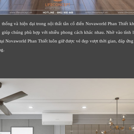
Cảm ơn quý khách đã để lại thông tin.
Chúng tôi sẽ liên hệ lại trong thời gian sớm nhất
n thống và hiện đại trong nội thất tân cổ điển Novaworld Phan Thiết k
 giúp chúng phù hợp với nhiều phong cách khác nhau. Nhờ vào tính l
n tại Novaworld Phan Thiết luôn giữ được vẻ đẹp vượt thời gian, đáp ứn
ng.