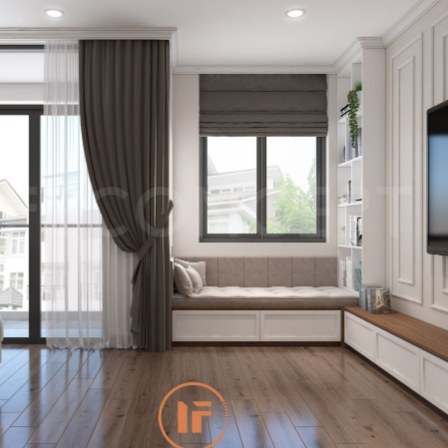
LỜI CẢM ƠN
LIFECONCEPT