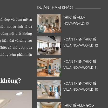
DỰ ÁN THAM KHẢO
THỰC TẾ VILLA
 cái đẹp và đam mê sự
NOVAWORLD 13
iết, nơi sự tinh tế và
rường nội thất không
HOÀN THIỆN THỰC TẾ
 hiện đại và sáng tạo
VILLA NOVAWORLD 12
hiết có thể vượt qua
à không kém phần hiện
HOÀN THIỆN THỰC TẾ
VILLA NOVAWORLD 11
i không?
HOÀN THIỆN THỰC TẾ
VILLA NOVAWORLD 10
THỰC TẾ VILLA GOLF