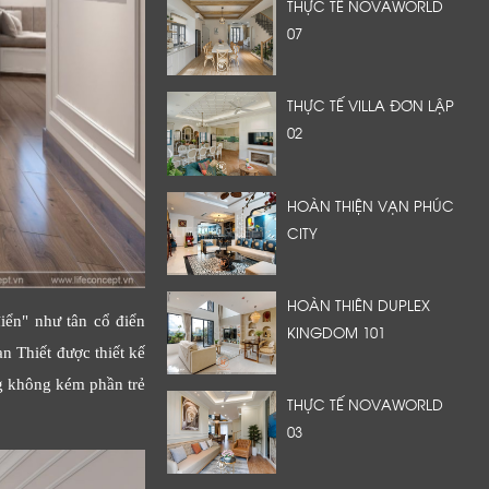
THỰC TẾ NOVAWORLD
07
THỰC TẾ VILLA ĐƠN LẬP
02
HOÀN THIỆN VẠN PHÚC
CITY
HOÀN THIÊN DUPLEX
iển" như tân cổ điển
KINGDOM 101
n Thiết được thiết kế
ng không kém phần trẻ
THỰC TẾ NOVAWORLD
03