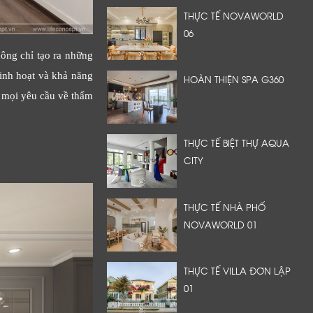
THỰC TẾ NOVAWORLD
06
hông chỉ tạo ra những
inh hoạt và khả năng
HOÀN THIỆN SPA G360
g mọi yêu cầu về thẩm
THỰC TẾ BIỆT THỰ AQUA
CITY
THỰC TẾ NHÀ PHỐ
NOVAWORLD 01
THỰC TẾ VILLA ĐƠN LẬP
01