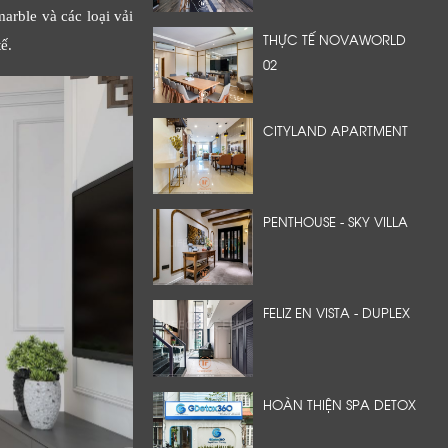
rble và các loại vải
THỰC TẾ NOVAWORLD
ế.
02
CITYLAND APARTMENT
PENTHOUSE - SKY VILLA
FELIZ EN VISTA - DUPLEX
HOÀN THIỆN SPA DETOX