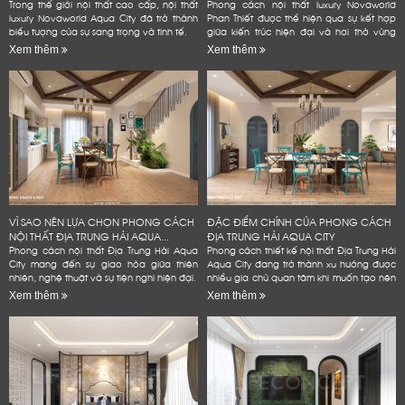
ĐẲNG...
Trong thế giới nội thất cao cấp, nội thất
Phong cách nội thất luxury Novaworld
luxury Novaworld Aqua City đã trở thành
Phan Thiết được thể hiện qua sự kết hợp
biểu tượng của sự sang trọng và tinh tế.
giữa kiến trúc hiện đại và hơi thở vùng
biển.
Xem thêm
Xem thêm
VÌ SAO NÊN LỰA CHỌN PHONG CÁCH
ĐẶC ĐIỂM CHÍNH CỦA PHONG CÁCH
NỘI THẤT ĐỊA TRUNG HẢI AQUA...
ĐỊA TRUNG HẢI AQUA CITY
Phong cách nội thất Địa Trung Hải Aqua
Phong cách thiết kế nội thất Địa Trung Hải
City mang đến sự giao hòa giữa thiên
Aqua City đang trở thành xu hướng được
nhiên, nghệ thuật và sự tiện nghi hiện đại.
nhiều gia chủ quan tâm khi muốn tạo nên
không gian sống đẳng cấp
Xem thêm
Xem thêm