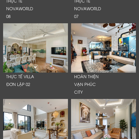
THỰC TẾ
THỰC TẾ
NOVAWORLD
NOVAWORLD
08
07
THỰC TẾ VILLA
HOÀN THIỆN
ĐƠN LẬP 02
VẠN PHÚC
CITY