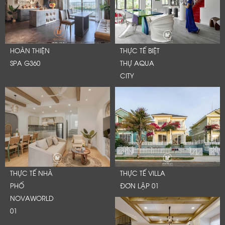
HOÀN THIỆN
THỰC TẾ BIỆT
SPA G360
THỰ AQUA
CITY
THỰC TẾ NHÀ
THỰC TẾ VILLA
PHỐ
ĐƠN LẬP 01
NOVAWORLD
01