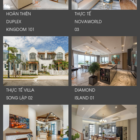
HOÀN THIÊN
THỰC TẾ
DUPLEX
NOVAWORLD
KINGDOM 101
03
THỰC TẾ VILLA
DIAMOND
SONG LẬP 02
ISLAND 01