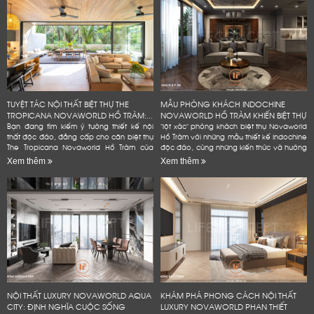
TUYỆT TÁC NỘI THẤT BIỆT THỰ THE
MẪU PHÒNG KHÁCH INDOCHINE
TROPICANA NOVAWORLD HỒ TRÀM:...
NOVAWORLD HỒ TRÀM KHIẾN BIỆT THỰ
Bạn đang tìm kiếm ý tưởng thiết kế nội
"lột xác" phòng khách biệt thự Novaworld
thất độc đáo, đẳng cấp cho căn biệt thự
Hồ Tràm với những mẫu thiết kế Indochine
The Tropicana Novaworld Hồ Tràm của
độc đáo, cùng những kiến thức và hướng
mình? Hãy để Lifeconcept đồng hành
dẫn chi tiết, dễ dàng áp dụng. Bạn
Xem thêm
Xem thêm
cùng bạn! Chúng tôi không...
không cần phải là...
NỘI THẤT LUXURY NOVAWORLD AQUA
KHÁM PHÁ PHONG CÁCH NỘI THẤT
CITY: ĐỊNH NGHĨA CUỘC SỐNG
LUXURY NOVAWORLD PHAN THIẾT