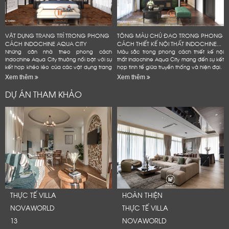
VẬT DỤNG TRANG TRÍ TRONG PHONG
TÔNG MÀU CHỦ ĐẠO TRONG PHONG
CÁCH INDOCHINE AQUA CITY
CÁCH THIẾT KẾ NỘI THẤT INDOCHINE...
Những căn nhà theo phong cách
Màu sắc trong phong cách thiết kế nội
Indochine Aqua City thường nổi bật với sự
thất Indochine Aqua City mang đến sự kết
kết hợp khéo léo của các vật dụng trang
hợp tinh tế giữa truyền thống và hiện đại.
trí mang đậm dấu ấn văn hóa Đông
Xem thêm
Xem thêm
Dương
DỰ ÁN THAM KHẢO
THỰC TẾ VILLA
HOÀN THIỆN
NOVAWORLD
THỰC TẾ VILLA
13
NOVAWORLD