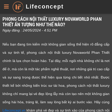
Lifeconcept
PHONG CÁCH NỘI THẤT LUXURY NOVAWORLD PHAN
THIẾT ẤN TƯỢNG NHƯ THẾ NÀO?
Ngày đăng : 24/05/2024 - 4:51 PM
Nếu bạn đang tìm kiếm một không gian sống thể hiện rõ đẳng cấp
và sự tinh tế, phong cách nội thất luxury Novaworld Phan Thiết
chính là lựa chọn hoàn hảo. Tại đây, mỗi ngôi nhà không chỉ là nơi
để ở, mà còn là một tác phẩm nghệ thuật, nơi những giá trị cao cấp
và sự sang trọng được thể hiện qua từng chi tiết nhỏ nhất. Được
thiết kế bởi những kiến trúc sư tài hoa, phong cách nội thất luxury
không chỉ mang lại vẻ đẹp lộng lẫy mà còn tạo nên một không gian
sống hài hòa, tráng lệ, làm say lòng bất kỳ ai bước vào. Hãy cùng
Lifeconcept.vn
khám phá vẻ đẹp và sự tinh xảo của phong cách nội