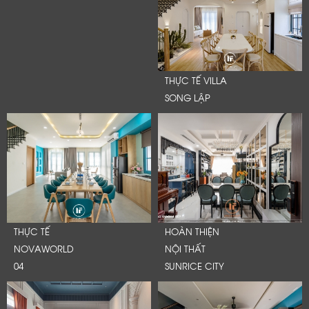
THỰC TẾ VILLA
SONG LẬP
THỰC TẾ
HOÀN THIỆN
NOVAWORLD
NỘI THẤT
04
SUNRICE CITY