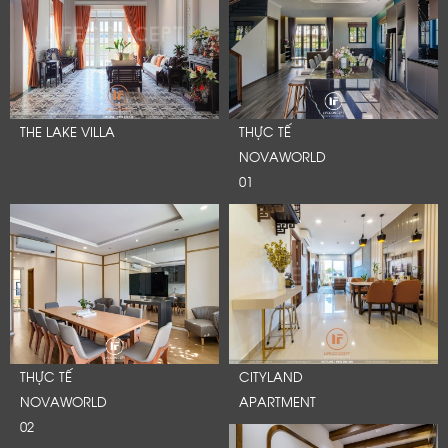
THE LAKE VILLA
THỰC TẾ
NOVAWORLD
01
THỰC TẾ
CITYLAND
NOVAWORLD
APARTMENT
02