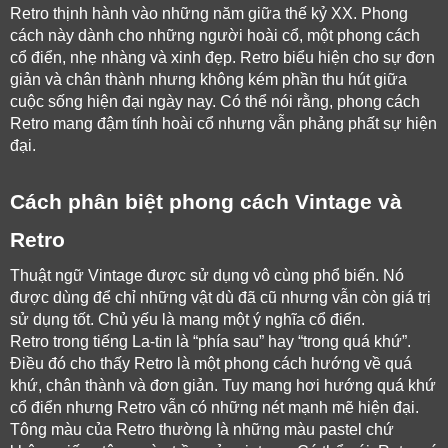
Retro thịnh hành vào những năm giữa thế kỷ XX. Phong 
cách này dành cho những người hoài cổ, một phong cách 
cổ điển, nhẹ nhàng và xinh đẹp. Retro biểu hiện cho sự đơn 
giản và chân thành nhưng không kém phần thu hút giữa 
cuộc sống hiện đại ngày nay. Có thể nói rằng, phong cách 
Retro mang đậm tính hoài cổ nhưng vẫn phảng phất sự hiện 
đại. 
Cách phân biệt phong cách Vintage và 
Retro 
Thuật ngữ Vintage được sử dụng vô cùng phổ biến. Nó 
được dùng để chỉ những vật dù đã cũ nhưng vẫn còn giá trị 
sử dụng tốt. Chủ yếu là mang một ý nghĩa cổ điển. 
Retro trong tiếng La-tin là “phía sau” hay “trong quá khứ”. 
Điều đó cho thấy Retro là một phong cách hướng về quá 
khứ, chân thành và đơn giản. Tuy mang hơi hướng quá khứ 
cổ điển nhưng Retro vẫn có những nét mạnh mẽ hiện đại. 
Tông màu của Retro thường là những màu pastel chứ 