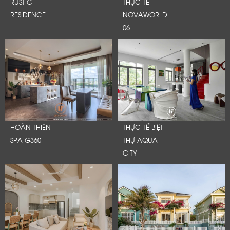
RUSTIC
THỰC TẾ
RESIDENCE
NOVAWORLD
06
HOÀN THIỆN
THỰC TẾ BIỆT
SPA G360
THỰ AQUA
CITY