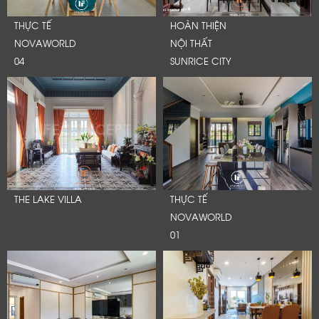
THỰC TẾ
HOÀN THIỆN
NOVAWORLD
NỘI THẤT
04
SUNRICE CITY
THE LAKE VILLA
THỰC TẾ
LỜI CẢM ƠN
NOVAWORLD
01
LIFECONCEPT
Cảm ơn quý khách đã để lại thông tin.
Chúng tôi sẽ liên hệ lại trong thời gian sớ