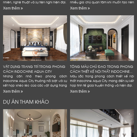
nhiên, nghệ thuật và sự tiện nghi hiện đại.
nhiều gia chủ quan tâm khi muốn tạo nên
không gian sống đẳng cấp
Xem thêm
Xem thêm
VẬT DỤNG TRANG TRÍ TRONG PHONG
TÔNG MÀU CHỦ ĐẠO TRONG PHONG
CÁCH INDOCHINE AQUA CITY
CÁCH THIẾT KẾ NỘI THẤT INDOCHINE...
Những căn nhà theo phong cách
Màu sắc trong phong cách thiết kế nội
Indochine Aqua City thường nổi bật với sự
thất Indochine Aqua City mang đến sự kết
kết hợp khéo léo của các vật dụng trang
hợp tinh tế giữa truyền thống và hiện đại.
trí mang đậm dấu ấn văn hóa Đông
Xem thêm
Xem thêm
Dương
DỰ ÁN THAM KHẢO