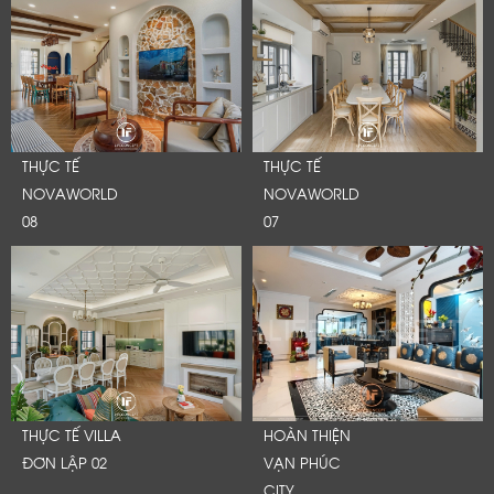
THỰC TẾ
THỰC TẾ
NOVAWORLD
NOVAWORLD
08
07
THỰC TẾ VILLA
HOÀN THIỆN
ĐƠN LẬP 02
VẠN PHÚC
CITY