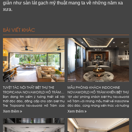
giản như sàn lát gạch mỹ thuật mang ta về những năm xa 
xưa. 
BÀI VIẾT KHÁC
TUYỆT TÁC NỘI THẤT BIỆT THỰ THE
MẪU PHÒNG KHÁCH INDOCHINE
TROPICANA NOVAWORLD HỒ TRÀM:...
NOVAWORLD HỒ TRÀM KHIẾN BIỆT THỰ
Bạn đang tìm kiếm ý tưởng thiết kế nội
"lột xác" phòng khách biệt thự Novaworld
thất độc đáo, đẳng cấp cho căn biệt thự
Hồ Tràm với những mẫu thiết kế Indochine
The Tropicana Novaworld Hồ Tràm của
độc đáo, cùng những kiến thức và hướng
mình? Hãy để Lifeconcept đồng hành
dẫn chi tiết, dễ dàng áp dụng. Bạn
Xem thêm
Xem thêm
cùng bạn! Chúng tôi không...
không cần phải là...