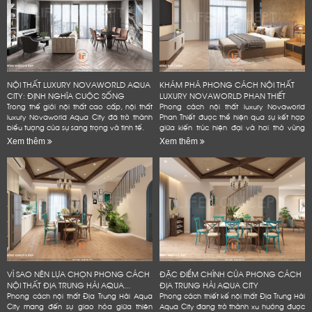
NỘI THẤT LUXURY NOVAWORLD AQUA
KHÁM PHÁ PHONG CÁCH NỘI THẤT
CITY: ĐỊNH NGHĨA CUỘC SỐNG
LUXURY NOVAWORLD PHAN THIẾT
ĐẲNG...
Trong thế giới nội thất cao cấp, nội thất
Phong cách nội thất luxury Novaworld
luxury Novaworld Aqua City đã trở thành
Phan Thiết được thể hiện qua sự kết hợp
biểu tượng của sự sang trọng và tinh tế.
giữa kiến trúc hiện đại và hơi thở vùng
biển.
Xem thêm
Xem thêm
VÌ SAO NÊN LỰA CHỌN PHONG CÁCH
ĐẶC ĐIỂM CHÍNH CỦA PHONG CÁCH
NỘI THẤT ĐỊA TRUNG HẢI AQUA...
ĐỊA TRUNG HẢI AQUA CITY
Phong cách nội thất Địa Trung Hải Aqua
Phong cách thiết kế nội thất Địa Trung Hải
City mang đến sự giao hòa giữa thiên
Aqua City đang trở thành xu hướng được