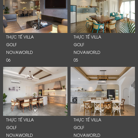
Cảm ơn quý khách đã để lại thông tin.
Chúng tôi sẽ liên hệ lại trong thời gian sớm nhất
THỰC TẾ VILLA
THỰC TẾ VILLA
GOLF
GOLF
NOVAWORLD
NOVAWORLD
06
05
THỰC TẾ VILLA
THỰC TẾ VILLA
GOLF
GOLF
NOVAWORLD
NOVAWORLD