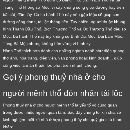
Người mang mệnh Thổ gồm Lộ Bàng Thổ, Đại Trạch Thổ và Sa
Trung Thổ không sợ Mộc, vì cây không sống giữa đường hay trên
bãi cát, đầm lầy. Cả ba hành Thổ này nếu gặp Mộc sẽ giúp con
đường công danh, tài lộc thăng tiến. Tuy nhiên, người thuộc khung
hình Thành Đầu Thổ, Bích Thượng Thổ và Ốc Thượng Thổ đều sợ
Mộc. Ba hành Thổ này tuy không sợ Bình Địa Mộc, Đại Lâm Mộc,
Tùng Bá Mộc nhưng không bền vững vì hình kỵ.
Hành Thổ thích hợp dành cho những ngành nghề như điện quang,
thợ ảnh, hóa trang, diễn viên, văn phòng hoặc kinh doanh... giúp
công việc làm ăn thuận lợi, phát triển nhanh chóng.
Gợi ý phong thuỷ nhà ở cho
người mệnh thổ đón nhận tài lộc
Phong thuỷ nhà ở cho người mệnh thổ là yếu tố vô cùng quan
trọng được nhiều người quan tâm. Sau đây chúng tôi xin chia sẻ
kinh nghiệm thiết kế nhà ở hợp phong thủy cho quý gia chủ tham
khảo: