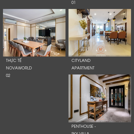
01
THỰC TẾ
CITYLAND
NOVAWORLD
APARTMENT
02
PENTHOUSE -
SKY VILLA