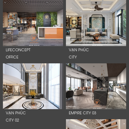
LIFECONCEPT
VẠN PHÚC
OFFICE
CITY
VẠN PHÚC
EMPIRE CITY 03
CITY 02