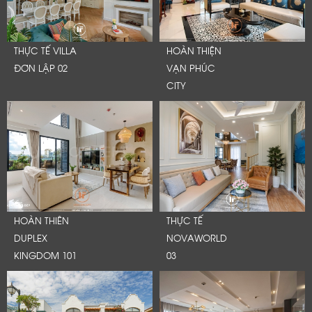
THỰC TẾ VILLA
HOÀN THIỆN
ĐƠN LẬP 02
VẠN PHÚC
CITY
HOÀN THIÊN
THỰC TẾ
DUPLEX
NOVAWORLD
KINGDOM 101
03