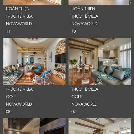
HOÀN THIỆN
HOÀN THIỆN
THỰC TẾ VILLA
THỰC TẾ VILLA
NOVAWORLD
NOVAWORLD
11
10
THỰC TẾ VILLA
THỰC TẾ VILLA
GOLF
GOLF
NOVAWORLD
NOVAWORLD
LỜI CẢM ƠN
08
07
LIFECONCEPT