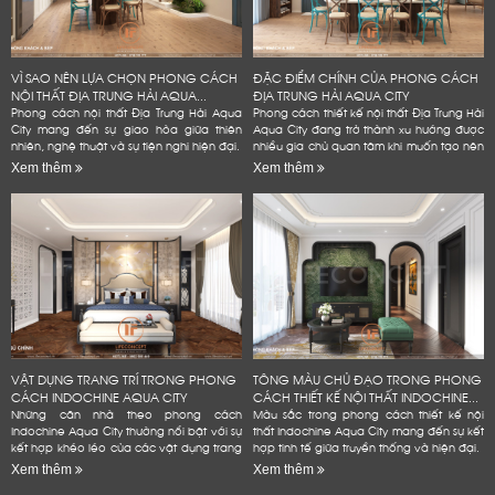
VÌ SAO NÊN LỰA CHỌN PHONG CÁCH
ĐẶC ĐIỂM CHÍNH CỦA PHONG CÁCH
NỘI THẤT ĐỊA TRUNG HẢI AQUA...
ĐỊA TRUNG HẢI AQUA CITY
Phong cách nội thất Địa Trung Hải Aqua
Phong cách thiết kế nội thất Địa Trung Hải
City mang đến sự giao hòa giữa thiên
Aqua City đang trở thành xu hướng được
nhiên, nghệ thuật và sự tiện nghi hiện đại.
nhiều gia chủ quan tâm khi muốn tạo nên
không gian sống đẳng cấp
Xem thêm
Xem thêm
VẬT DỤNG TRANG TRÍ TRONG PHONG
TÔNG MÀU CHỦ ĐẠO TRONG PHONG
CÁCH INDOCHINE AQUA CITY
CÁCH THIẾT KẾ NỘI THẤT INDOCHINE...
Những căn nhà theo phong cách
Màu sắc trong phong cách thiết kế nội
Indochine Aqua City thường nổi bật với sự
thất Indochine Aqua City mang đến sự kết
kết hợp khéo léo của các vật dụng trang
hợp tinh tế giữa truyền thống và hiện đại.
trí mang đậm dấu ấn văn hóa Đông
Xem thêm
Xem thêm
Dương