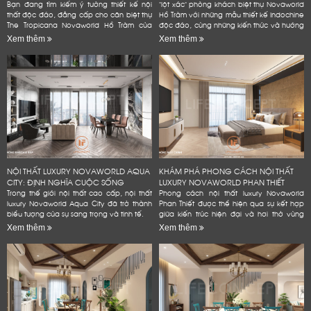
Bạn đang tìm kiếm ý tưởng thiết kế nội
"lột xác" phòng khách biệt thự Novaworld
thất độc đáo, đẳng cấp cho căn biệt thự
Hồ Tràm với những mẫu thiết kế Indochine
The Tropicana Novaworld Hồ Tràm của
độc đáo, cùng những kiến thức và hướng
mình? Hãy để Lifeconcept đồng hành
dẫn chi tiết, dễ dàng áp dụng. Bạn
Xem thêm
Xem thêm
cùng bạn! Chúng tôi không...
không cần phải là...
NỘI THẤT LUXURY NOVAWORLD AQUA
KHÁM PHÁ PHONG CÁCH NỘI THẤT
CITY: ĐỊNH NGHĨA CUỘC SỐNG
LUXURY NOVAWORLD PHAN THIẾT
ĐẲNG...
Trong thế giới nội thất cao cấp, nội thất
Phong cách nội thất luxury Novaworld
luxury Novaworld Aqua City đã trở thành
Phan Thiết được thể hiện qua sự kết hợp
biểu tượng của sự sang trọng và tinh tế.
giữa kiến trúc hiện đại và hơi thở vùng
biển.
Xem thêm
Xem thêm