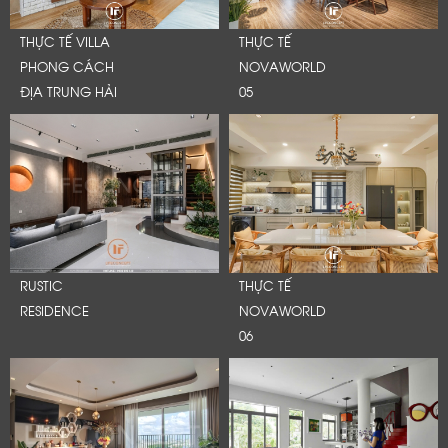
THỰC TẾ VILLA
THỰC TẾ
PHONG CÁCH
NOVAWORLD
ĐỊA TRUNG HẢI
05
RUSTIC
THỰC TẾ
RESIDENCE
NOVAWORLD
06