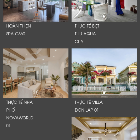
HOÀN THIỆN
THỰC TẾ BIỆT
SPA G360
THỰ AQUA
CITY
THỰC TẾ NHÀ
THỰC TẾ VILLA
PHỐ
ĐƠN LẬP 01
NOVAWORLD
01