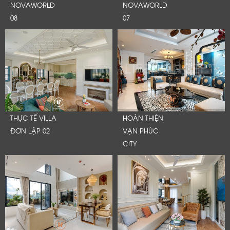
NOVAWORLD
NOVAWORLD
08
07
THỰC TẾ VILLA
HOÀN THIỆN
ĐƠN LẬP 02
VẠN PHÚC
CITY