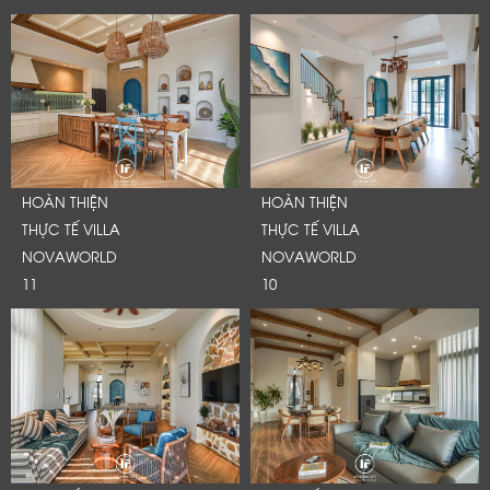
Cảm ơn quý khách đã để lại thông tin.
Chúng tôi sẽ liên hệ lại trong thời gian sớm nhất
HOÀN THIỆN
HOÀN THIỆN
THỰC TẾ VILLA
THỰC TẾ VILLA
NOVAWORLD
NOVAWORLD
11
10