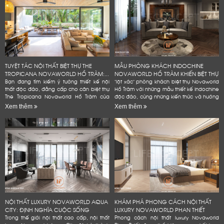
TUYỆT TÁC NỘI THẤT BIỆT THỰ THE
MẪU PHÒNG KHÁCH INDOCHINE
TROPICANA NOVAWORLD HỒ TRÀM:...
NOVAWORLD HỒ TRÀM KHIẾN BIỆT THỰ
Bạn đang tìm kiếm ý tưởng thiết kế nội
"lột xác" phòng khách biệt thự Novaworld
thất độc đáo, đẳng cấp cho căn biệt thự
Hồ Tràm với những mẫu thiết kế Indochine
The Tropicana Novaworld Hồ Tràm của
độc đáo, cùng những kiến thức và hướng
mình? Hãy để Lifeconcept đồng hành
dẫn chi tiết, dễ dàng áp dụng. Bạn
Xem thêm
Xem thêm
cùng bạn! Chúng tôi không...
không cần phải là...
NỘI THẤT LUXURY NOVAWORLD AQUA
KHÁM PHÁ PHONG CÁCH NỘI THẤT
CITY: ĐỊNH NGHĨA CUỘC SỐNG
LUXURY NOVAWORLD PHAN THIẾT
ĐẲNG...
Trong thế giới nội thất cao cấp, nội thất
Phong cách nội thất luxury Novaworld