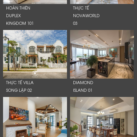
HOÀN THIÊN
THỰC TẾ
DUPLEX
NOVAWORLD
KINGDOM 101
03
THỰC TẾ VILLA
DIAMOND
SONG LẬP 02
ISLAND 01