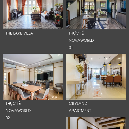
THE LAKE VILLA
THỰC TẾ
NOVAWORLD
01
THỰC TẾ
CITYLAND
NOVAWORLD
APARTMENT
02