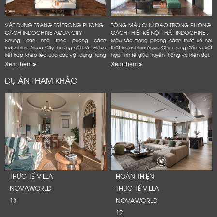
VẬT DỤNG TRANG TRÍ TRONG PHONG
TÔNG MÀU CHỦ ĐẠO TRONG PHONG
CÁCH INDOCHINE AQUA CITY
CÁCH THIẾT KẾ NỘI THẤT INDOCHINE...
Những căn nhà theo phong cách
Màu sắc trong phong cách thiết kế nội
Indochine Aqua City thường nổi bật với sự
thất Indochine Aqua City mang đến sự kết
kết hợp khéo léo của các vật dụng trang
hợp tinh tế giữa truyền thống và hiện đại.
trí mang đậm dấu ấn văn hóa Đông
Xem thêm
Xem thêm
Dương
DỰ ÁN THAM KHẢO
LỜI CẢM ƠN
THỰC TẾ VILLA
HOÀN THIỆN
NOVAWORLD
THỰC TẾ VILLA
LIFECONCEPT
13
NOVAWORLD
12