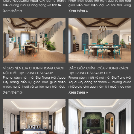
luxury Novaworld Aqua City đã trở thành
Phan Thiết được thể hiện qua sự kết hợp
biểu tượng của sự sang trọng và tinh tế.
giữa kiến trúc hiện đại và hơi thở vùng
biển.
Xem thêm
Xem thêm
VÌ SAO NÊN LỰA CHỌN PHONG CÁCH
ĐẶC ĐIỂM CHÍNH CỦA PHONG CÁCH
NỘI THẤT ĐỊA TRUNG HẢI AQUA...
ĐỊA TRUNG HẢI AQUA CITY
Phong cách nội thất Địa Trung Hải Aqua
Phong cách thiết kế nội thất Địa Trung Hải
City mang đến sự giao hòa giữa thiên
Aqua City đang trở thành xu hướng được
nhiên, nghệ thuật và sự tiện nghi hiện đại.
nhiều gia chủ quan tâm khi muốn tạo nên
không gian sống đẳng cấp
Xem thêm
Xem thêm