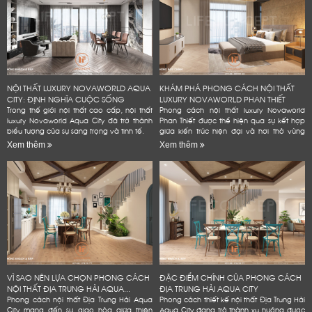
NỘI THẤT LUXURY NOVAWORLD AQUA
KHÁM PHÁ PHONG CÁCH NỘI THẤT
CITY: ĐỊNH NGHĨA CUỘC SỐNG
LUXURY NOVAWORLD PHAN THIẾT
ĐẲNG...
Trong thế giới nội thất cao cấp, nội thất
Phong cách nội thất luxury Novaworld
luxury Novaworld Aqua City đã trở thành
Phan Thiết được thể hiện qua sự kết hợp
biểu tượng của sự sang trọng và tinh tế.
giữa kiến trúc hiện đại và hơi thở vùng
biển.
Xem thêm
Xem thêm
VÌ SAO NÊN LỰA CHỌN PHONG CÁCH
ĐẶC ĐIỂM CHÍNH CỦA PHONG CÁCH
NỘI THẤT ĐỊA TRUNG HẢI AQUA...
ĐỊA TRUNG HẢI AQUA CITY
Phong cách nội thất Địa Trung Hải Aqua
Phong cách thiết kế nội thất Địa Trung Hải
City mang đến sự giao hòa giữa thiên
Aqua City đang trở thành xu hướng được