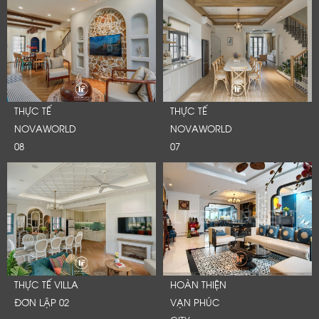
Cảm ơn quý khách đã để lại thông tin.
Chúng tôi sẽ liên hệ lại trong thời gian sớm nhất
THỰC TẾ
THỰC TẾ
NOVAWORLD
NOVAWORLD
08
07
THỰC TẾ VILLA
HOÀN THIỆN
ĐƠN LẬP 02
VẠN PHÚC