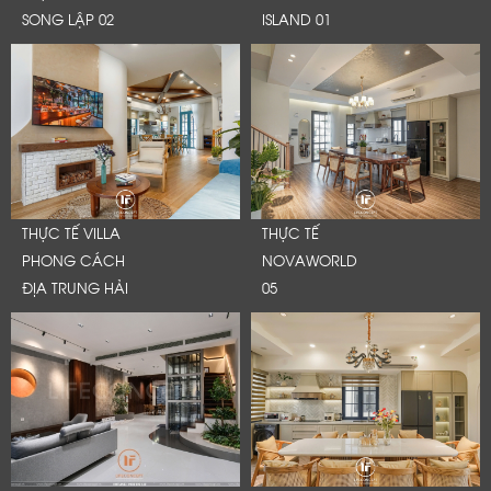
SONG LẬP 02
ISLAND 01
THỰC TẾ VILLA
THỰC TẾ
PHONG CÁCH
NOVAWORLD
ĐỊA TRUNG HẢI
05