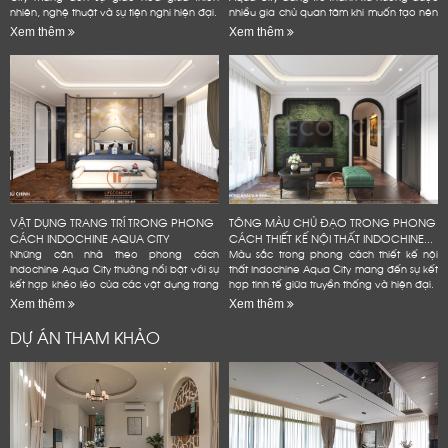
nhiên, nghệ thuật và sự tiện nghi hiện đại.
nhiều gia chủ quan tâm khi muốn tạo nên
không gian sống đẳng cấp
Xem thêm
Xem thêm
VẬT DỤNG TRANG TRÍ TRONG PHONG
TÔNG MÀU CHỦ ĐẠO TRONG PHONG
CÁCH INDOCHINE AQUA CITY
CÁCH THIẾT KẾ NỘI THẤT INDOCHINE...
Những căn nhà theo phong cách
Màu sắc trong phong cách thiết kế nội
Indochine Aqua City thường nổi bật với sự
thất Indochine Aqua City mang đến sự kết
kết hợp khéo léo của các vật dụng trang
hợp tinh tế giữa truyền thống và hiện đại.
trí mang đậm dấu ấn văn hóa Đông
Xem thêm
Xem thêm
Dương
DỰ ÁN THAM KHẢO