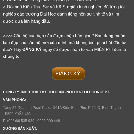
> Đội ngũ Kiến Trúc Sư và Kỹ Sư giàu kinh nghiệm đã từng tốt 
nghiệp các trường Đại Học danh tiếng nên sự tinh tế và tỉ mỉ 
được đưa lên hàng đầu.
>>>> Căn hộ của bạn sắp được nhận bàn giao? Bạn đang muốn 
làm đẹp cho căn hộ mới của mình mà không biết phải bắt đầu từ 
đâu? Hãy 
ĐĂNG KÝ
 ngay để được nhận tư vấn MIỄN PHÍ đến từ 
chúng tôi.
ĐĂNG KÝ
CÔNG TY TNHH THIẾT KẾ THI CÔNG NỘI THẤT LIFECONCEPT
VĂN PHÒNG:
Tầng 24, Tòa nhà Pearl Plaza, 561A Điện Biên Phủ, P. 25, Q. Bình Thạnh, 
Thành Phố HCM.
P: (028)66 535 939 - 0902 900 449
XƯỞNG SẢN XUẤT: