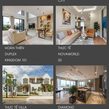
CITY
HOÀN THIÊN
THỰC TẾ
DUPLEX
NOVAWORLD
KINGDOM 101
03
THỰC TẾ VILLA
DIAMOND