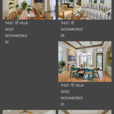
THỰC TẾ VILLA
THỰC TẾ
GOLF
NOVAWORLD
NOVAWORLD
09
02
THỰC TẾ VILLA
GOLF
LỜI CẢM ƠN
NOVAWORLD
LIFECONCEPT
01