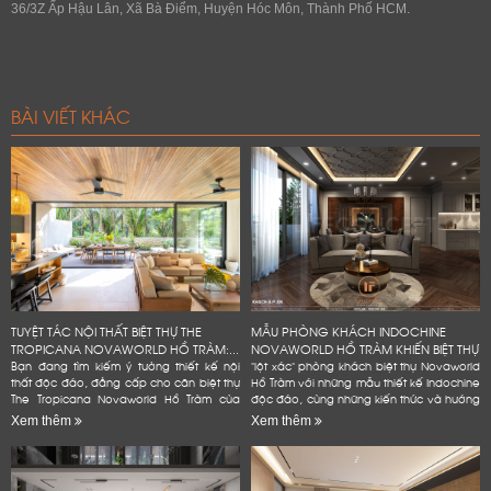
36/3Z Ấp Hậu Lân, Xã Bà Điểm, Huyện Hóc Môn, Thành Phố HCM.
BÀI VIẾT KHÁC
TUYỆT TÁC NỘI THẤT BIỆT THỰ THE
MẪU PHÒNG KHÁCH INDOCHINE
TROPICANA NOVAWORLD HỒ TRÀM:...
NOVAWORLD HỒ TRÀM KHIẾN BIỆT THỰ
Bạn đang tìm kiếm ý tưởng thiết kế nội
"lột xác" phòng khách biệt thự Novaworld
thất độc đáo, đẳng cấp cho căn biệt thự
Hồ Tràm với những mẫu thiết kế Indochine
The Tropicana Novaworld Hồ Tràm của
độc đáo, cùng những kiến thức và hướng
mình? Hãy để Lifeconcept đồng hành
dẫn chi tiết, dễ dàng áp dụng. Bạn
Xem thêm
Xem thêm
cùng bạn! Chúng tôi không...
không cần phải là...