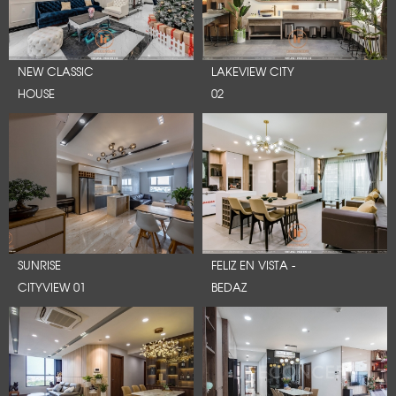
NEW CLASSIC
LAKEVIEW CITY
HOUSE
02
SUNRISE
FELIZ EN VISTA -
CITYVIEW 01
BEDAZ
LỜI CẢM ƠN
LIFECONCEPT