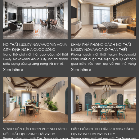
NỘI THẤT LUXURY NOVAWORLD AQUA
KHÁM PHÁ PHONG CÁCH NỘI THẤT
CITY: ĐỊNH NGHĨA CUỘC SỐNG
LUXURY NOVAWORLD PHAN THIẾT
ĐẲNG...
Trong thế giới nội thất cao cấp, nội thất
Phong cách nội thất luxury Novaworld
luxury Novaworld Aqua City đã trở thành
Phan Thiết được thể hiện qua sự kết hợp
biểu tượng của sự sang trọng và tinh tế.
giữa kiến trúc hiện đại và hơi thở vùng
biển.
Xem thêm
Xem thêm
VÌ SAO NÊN LỰA CHỌN PHONG CÁCH
ĐẶC ĐIỂM CHÍNH CỦA PHONG CÁCH
NỘI THẤT ĐỊA TRUNG HẢI AQUA...
ĐỊA TRUNG HẢI AQUA CITY
Phong cách nội thất Địa Trung Hải Aqua
Phong cách thiết kế nội thất Địa Trung Hải