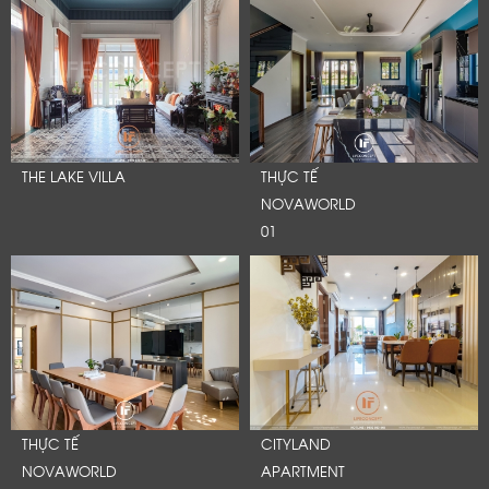
THE LAKE VILLA
THỰC TẾ
NOVAWORLD
01
THỰC TẾ
CITYLAND
NOVAWORLD
APARTMENT