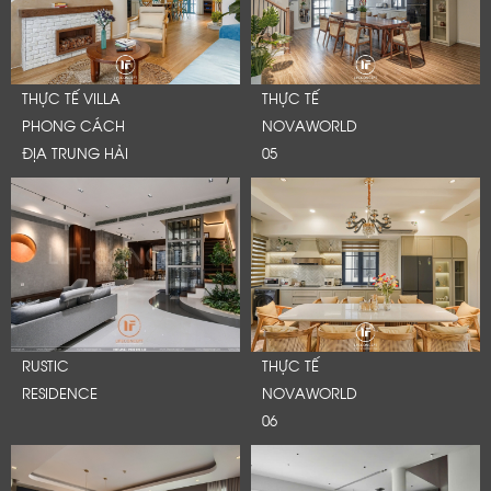
THỰC TẾ VILLA
THỰC TẾ
PHONG CÁCH
NOVAWORLD
ĐỊA TRUNG HẢI
05
RUSTIC
THỰC TẾ
RESIDENCE
NOVAWORLD
06