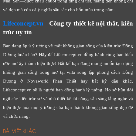
Mai, Sen—được chau chuốt trong từng chi tiết, mang đến không chỉ
vẻ đẹp mà còn cả ý nghĩa sâu sắc cho bốn mùa trong năm.
Lifeconcept.vn
- Công ty thiết kế nội thất, kiến
trúc uy tín
Bạn đang ấp ủ ý tưởng về một không gian sống của kiến trúc Đông
Dương hoàn hảo? Hãy để Lifeconcept.vn đồng hành cùng bạn biến
ước mơ ấy thành hiện thực! Bất kể bạn đang mong muốn tạo dựng
không gian sống trong mơ tại villa song lập phong cách Đông
Dương ở Novaworld Phan Thiết hay bất kỳ đâu khác,
Lifeconcept.vn sẽ là người bạn đồng hành lý tưởng. Họ sở hữu đội
ngũ các kiến trúc sư và nhà thiết kế tài năng, sẵn sàng lắng nghe và
hiện thực hóa mọi ý tưởng của bạn thành không gian sống đẹp đẽ
và chức năng.
BÀI VIẾT KHÁC