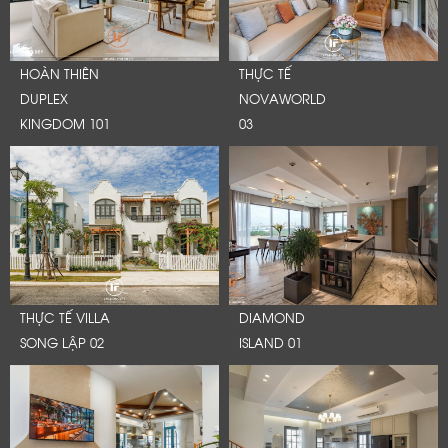
HOÀN THIÊN
THỰC TẾ
DUPLEX
NOVAWORLD
KINGDOM 101
03
THỰC TẾ VILLA
DIAMOND
SONG LẬP 02
ISLAND 01