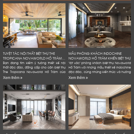
TUYỆT TÁC NỘI THẤT BIỆT THỰ THE
MẪU PHÒNG KHÁCH INDOCHINE
TROPICANA NOVAWORLD HỒ TRÀM:...
NOVAWORLD HỒ TRÀM KHIẾN BIỆT THỰ
Bạn đang tìm kiếm ý tưởng thiết kế nội
"lột xác" phòng khách biệt thự Novaworld
thất độc đáo, đẳng cấp cho căn biệt thự
Hồ Tràm với những mẫu thiết kế Indochine
The Tropicana Novaworld Hồ Tràm của
độc đáo, cùng những kiến thức và hướng
mình? Hãy để Lifeconcept đồng hành
dẫn chi tiết, dễ dàng áp dụng. Bạn
Xem thêm
Xem thêm
cùng bạn! Chúng tôi không...
không cần phải là...