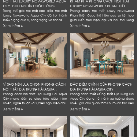
NỘI THẤT LUXURY NOVAWORLD AQUA
KHÁM PHÁ PHONG CÁCH NỘI THẤT
CITY: ĐỊNH NGHĨA CUỘC SỐNG
LUXURY NOVAWORLD PHAN THIẾT
ĐẲNG...
Trong thế giới nội thất cao cấp, nội thất
Phong cách nội thất luxury Novaworld
luxury Novaworld Aqua City đã trở thành
Phan Thiết được thể hiện qua sự kết hợp
biểu tượng của sự sang trọng và tinh tế.
giữa kiến trúc hiện đại và hơi thở vùng
biển.
Xem thêm
Xem thêm
VÌ SAO NÊN LỰA CHỌN PHONG CÁCH
ĐẶC ĐIỂM CHÍNH CỦA PHONG CÁCH
NỘI THẤT ĐỊA TRUNG HẢI AQUA...
ĐỊA TRUNG HẢI AQUA CITY
Phong cách nội thất Địa Trung Hải Aqua
Phong cách thiết kế nội thất Địa Trung Hải
City mang đến sự giao hòa giữa thiên
Aqua City đang trở thành xu hướng được
nhiên, nghệ thuật và sự tiện nghi hiện đại.
nhiều gia chủ quan tâm khi muốn tạo nên
không gian sống đẳng cấp
Xem thêm
LỜI CẢM ƠN
Xem thêm
LIFECONCEPT