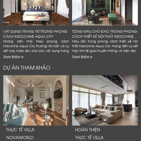
Cảm ơn quý khách đã để lại thông tin.
Chúng tôi sẽ liên hệ lại trong thời gian sớm nhất
VẬT DỤNG TRANG TRÍ TRONG PHONG
TÔNG MÀU CHỦ ĐẠO TRONG PHONG
CÁCH INDOCHINE AQUA CITY
CÁCH THIẾT KẾ NỘI THẤT INDOCHINE...
Những căn nhà theo phong cách
Màu sắc trong phong cách thiết kế nội
Indochine Aqua City thường nổi bật với sự
thất Indochine Aqua City mang đến sự kết
kết hợp khéo léo của các vật dụng trang
hợp tinh tế giữa truyền thống và hiện đại.
trí mang đậm dấu ấn văn hóa Đông
Xem thêm
Xem thêm
Dương
DỰ ÁN THAM KHẢO
THỰC TẾ VILLA
HOÀN THIỆN
NOVAWORLD
THỰC TẾ VILLA