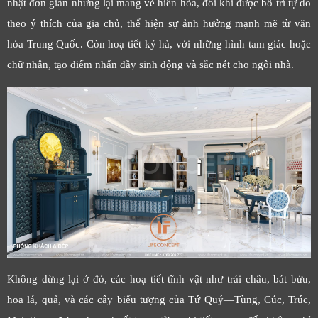
nhật đơn giản nhưng lại mang vẻ hiền hòa, đôi khi được bố trí tự do
theo ý thích của gia chủ, thể hiện sự ảnh hưởng mạnh mẽ từ văn
hóa Trung Quốc. Còn hoạ tiết kỷ hà, với những hình tam giác hoặc
chữ nhân, tạo điểm nhấn đầy sinh động và sắc nét cho ngôi nhà.
Không dừng lại ở đó, các hoạ tiết tĩnh vật như trái châu, bát bửu,
hoa lá, quả, và các cây biểu tượng của Tứ Quý—Tùng, Cúc, Trúc,