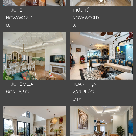
THỰC TẾ
THỰC TẾ
NOVAWORLD
NOVAWORLD
08
07
THỰC TẾ VILLA
HOÀN THIỆN
ĐƠN LẬP 02
VẠN PHÚC
CITY