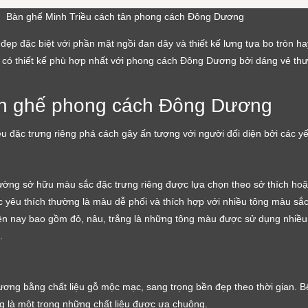
Bàn ghế Minh Triều cách tân phong cách Đông Dương
ẹp đặc biệt với phần mặt ngồi đan dây và thiết kế lưng tựa bo tròn h
 có thiết kế phù hợp nhất với phong cách Đông Dương bởi dáng vẻ thư 
àn ghế phong cách Đông Dương
 đặc trưng riêng phá cách gây ấn tượng với người đối diện bởi các yế
ường sở hữu màu sắc đặc trưng riêng được lựa chọn theo sở thích ho
yêu thích thường là màu dễ phối và thích hợp với nhiều tông màu sắ
ện nay bao gồm đỏ, nâu, trắng là những tông màu được sử dụng nhiều 
.
g bằng chất liệu gỗ mộc mạc, sang trọng bền đẹp theo thời gian. Bê
ũng là một trong những chất liệu được ưa chuộng.