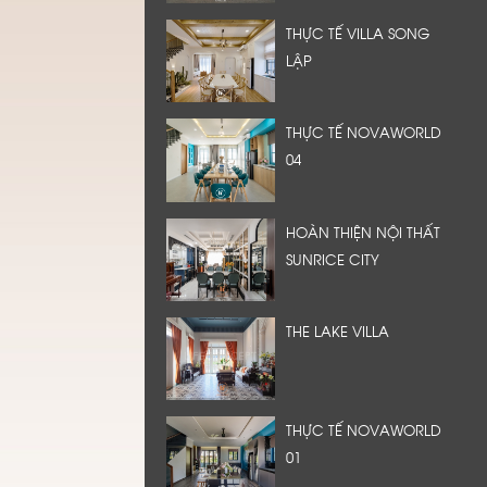
THỰC TẾ VILLA SONG
LẬP
THỰC TẾ NOVAWORLD
04
HOÀN THIỆN NỘI THẤT
SUNRICE CITY
THE LAKE VILLA
THỰC TẾ NOVAWORLD
01