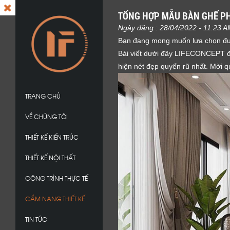
TỔNG HỢP MẪU BÀN GHẾ PH
Ngày đăng : 28/04/2022 - 11:23 
Bạn đang mong muốn lựa chọn 
Bài viết dưới đây LIFECONCEPT đã
hiện nét đẹp quyến rũ nhất. Mời q
TRANG CHỦ
VỀ CHÚNG TÔI
THIẾT KẾ KIẾN TRÚC
THIẾT KẾ NỘI THẤT
CÔNG TRÌNH THỰC TẾ
CẨM NANG THIẾT KẾ
TIN TỨC