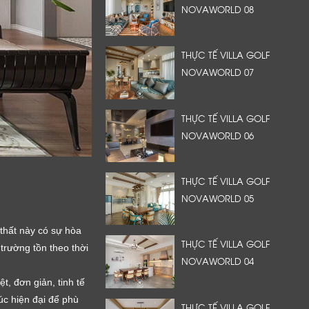
NOVAWORLD 08
THỰC TẾ VILLA GOLF
NOVAWORLD 07
THỰC TẾ VILLA GOLF
NOVAWORLD 06
THỰC TẾ VILLA GOLF
NOVAWORLD 05
thất này có sự hòa
THỰC TẾ VILLA GOLF
 trường tồn theo thời
NOVAWORLD 04
t, đơn giản, tinh tế
úc hiện đại để phù
THỰC TẾ VILLA GOLF