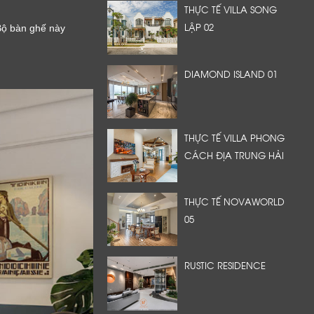
THỰC TẾ VILLA SONG
LẬP 02
Bộ bàn ghế này
DIAMOND ISLAND 01
THỰC TẾ VILLA PHONG
CÁCH ĐỊA TRUNG HẢI
THỰC TẾ NOVAWORLD
05
RUSTIC RESIDENCE