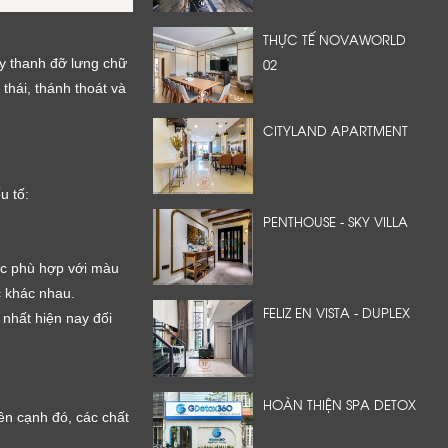
THỰC TẾ NOVAWORLD
02
ay thanh đỡ lưng chữ
thái, thánh thoát và
CITYLAND APARTMENT
u tố:
PENTHOUSE - SKY VILLA
ặc phù hợp với màu
c khác nhau.
FELIZ EN VISTA - DUPLEX
nhất hiện nay đối
HOÀN THIỆN SPA DETOX
n cạnh đó, các chất