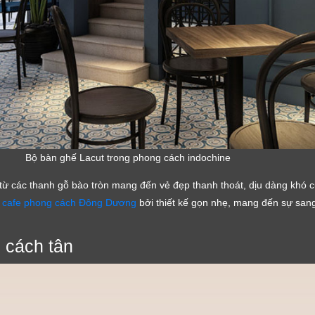
Cảm ơn quý khách đã để lại thông tin.
Chúng tôi sẽ liên hệ lại trong thời gian sớm nhất
Bộ bàn ghế Lacut trong phong cách indochine
từ các thanh gỗ bào tròn mang đến vẻ đẹp thanh thoát, dịu dàng khó 
 cafe phong cách Đông Dương
bởi thiết kế gọn nhẹ, mang đến sự san
 cách tân