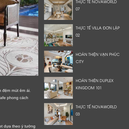
THỰC TẾ NOVAWORLD
07
THỰC TẾ VILLA ĐƠN LẬP
02
HOÀN THIỆN VẠN PHÚC
CITY
HOÀN THIÊN DUPLEX
KINGDOM 101
m đệm mút êm ái.
cafe phong cách
THỰC TẾ NOVAWORLD
03
et dựa theo ý tưởng