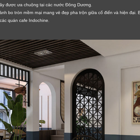
Tây được ưa chuộng tại các nước Đông Dương.
ảnh bo tròn mềm mại mang vẻ đẹp pha trộn giữa cổ điển và hiện đại. 
các quán cafe Indochine.
LỜI CẢM ƠN
LIFECONCEPT