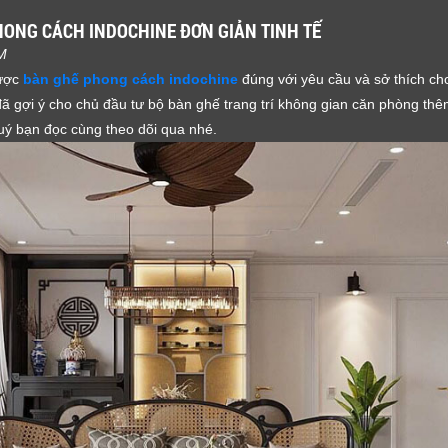
ONG CÁCH INDOCHINE ĐƠN GIẢN TINH TẾ
AM
được
bàn ghế phong cách indochine
đúng với yêu cầu và sở thích c
 gợi ý cho chủ đầu tư bộ bàn ghế trang trí không gian căn phòng thê
uý bạn đọc cùng theo dõi qua nhé.