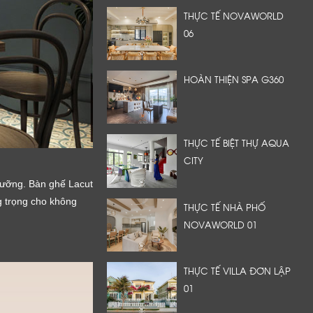
THỰC TẾ NOVAWORLD
06
HOÀN THIỆN SPA G360
THỰC TẾ BIỆT THỰ AQUA
CITY
cưỡng. Bàn ghế Lacut
g trọng cho không
THỰC TẾ NHÀ PHỐ
NOVAWORLD 01
THỰC TẾ VILLA ĐƠN LẬP
01