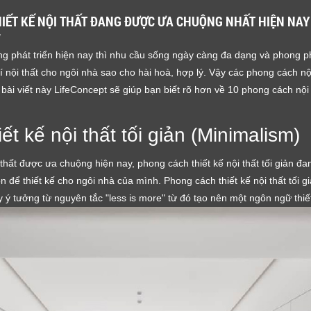
HIẾT KẾ NỘI THẤT ĐANG ĐƯỢC ƯA CHUỘNG NHẤT HIỆN NAY
M
g phát triển hiện nay thì nhu cầu sống ngày càng đa dạng và phong p
í nội thất cho ngôi nhà sao cho hài hoà, hợp lý. Vậy các phong cách nộ
ài viết này LifeConcept sẽ giúp bạn biết rõ hơn về 10 phong cách nội
ết kế nội thất tối giản (Minimalism)
thất được ưa chuộng hiện nay, phong cách thiết kế nội thất tối giản đa
để thiết kế cho ngôi nhà của mình. Phong cách thiết kế nội thất tối g
ấy ý tưởng từ nguyên tắc "less is more" từ đó tạo nên một ngôn ngữ thiết