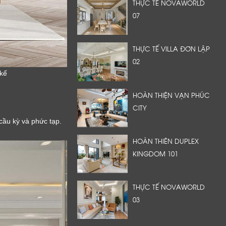
THỰC TẾ NOVAWORLD
07
THỰC TẾ VILLA ĐƠN LẬP
02
 kế
HOÀN THIỆN VẠN PHÚC
CITY
 cầu kỳ và phức tạp.
HOÀN THIÊN DUPLEX
KINGDOM 101
THỰC TẾ NOVAWORLD
03