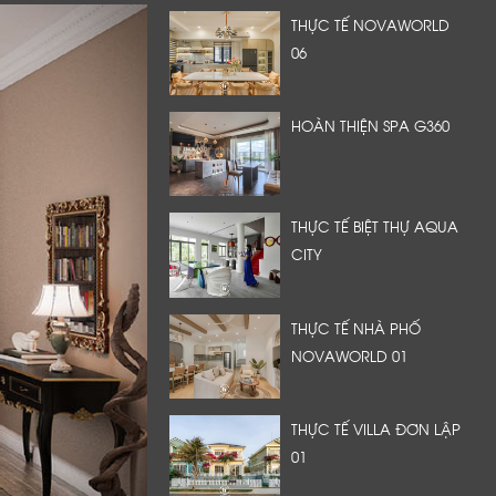
THỰC TẾ NOVAWORLD
06
HOÀN THIỆN SPA G360
THỰC TẾ BIỆT THỰ AQUA
CITY
THỰC TẾ NHÀ PHỐ
NOVAWORLD 01
THỰC TẾ VILLA ĐƠN LẬP
01