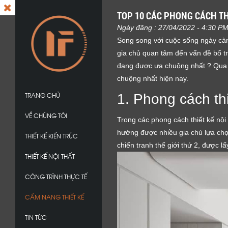
TOP 10 CÁC PHONG CÁCH T
Ngày đăng : 27/04/2022 - 4:30 P
Song song với cuộc sống ngày càn
gia chủ quan tâm đến vấn đề bố tr
đang được ưa chuộng nhất ? Qua b
chuộng nhất hiện nay.
TRANG CHỦ
1. Phong cách thi
VỀ CHÚNG TÔI
Trong các phong cách thiết kế nội 
hướng được nhiều gia chủ lựa chọn 
THIẾT KẾ KIẾN TRÚC
chiến tranh thế giới thứ 2, được l
THIẾT KẾ NỘI THẤT
CÔNG TRÌNH THỰC TẾ
CẨM NANG THIẾT KẾ
TIN TỨC