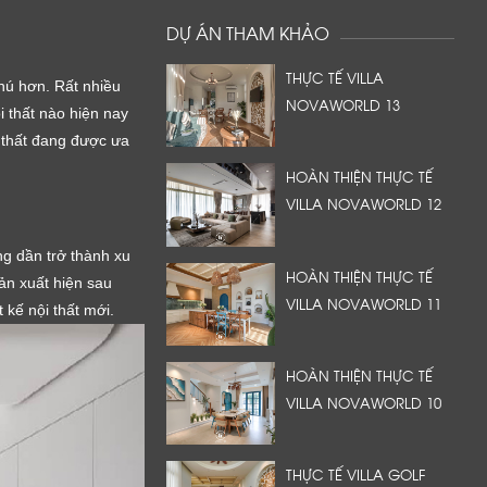
DỰ ÁN THAM KHẢO
THỰC TẾ VILLA
hú hơn. Rất nhiều
NOVAWORLD 13
i thất nào hiện nay
 thất đang được ưa
HOÀN THIỆN THỰC TẾ
VILLA NOVAWORLD 12
ng dần trở thành xu
HOÀN THIỆN THỰC TẾ
iản xuất hiện sau
VILLA NOVAWORLD 11
 kế nội thất mới.
HOÀN THIỆN THỰC TẾ
VILLA NOVAWORLD 10
THỰC TẾ VILLA GOLF