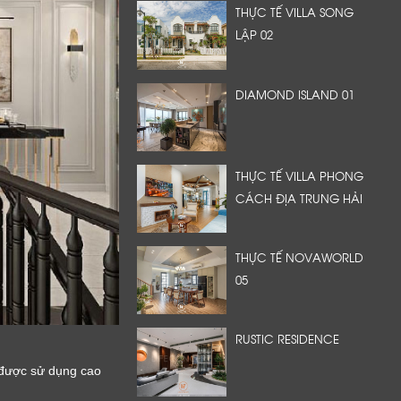
THỰC TẾ VILLA SONG
LẬP 02
DIAMOND ISLAND 01
THỰC TẾ VILLA PHONG
CÁCH ĐỊA TRUNG HẢI
THỰC TẾ NOVAWORLD
05
RUSTIC RESIDENCE
 được sử dụng cao