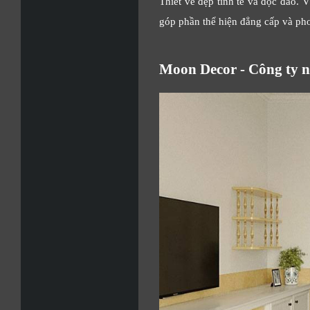
Thiết vẻ đẹp tinh tế và độc đáo. 
góp phần thể hiện đẳng cấp và pho
Moon Decor - Công ty nộ