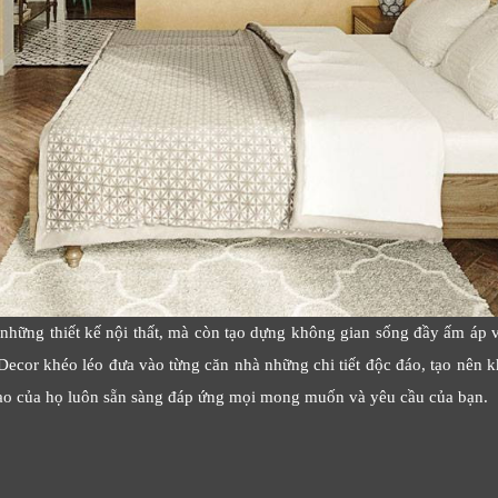
Cảm ơn quý khách đã để lại thông tin.
Chúng tôi sẽ liên hệ lại trong thời gian sớm nhất
ững thiết kế nội thất, mà còn tạo dựng không gian sống đầy ấm áp và
ecor khéo léo đưa vào từng căn nhà những chi tiết độc đáo, tạo nên k
 tạo của họ luôn sẵn sàng đáp ứng mọi mong muốn và yêu cầu của bạn.