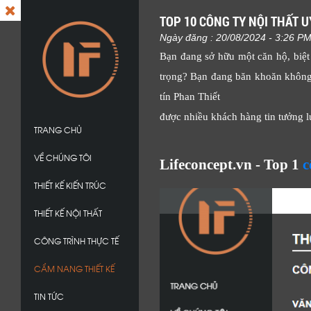
TOP 10 CÔNG TY NỘI THẤT 
Ngày đăng : 20/08/2024 - 3:26 P
Bạn đang sở hữu một căn hộ, biệt
trọng? Bạn đang băn khoăn không b
tín Phan Thiết
được nhiều khách hàng tin tưởng l
TRANG CHỦ
VỀ CHÚNG TÔI
Lifeconcept.vn - Top 1
c
THIẾT KẾ KIẾN TRÚC
THIẾT KẾ NỘI THẤT
CÔNG TRÌNH THỰC TẾ
CẨM NANG THIẾT KẾ
TIN TỨC