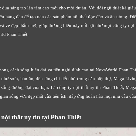
 đưa sáng tạo lên tầm cao mới cho mỗi dự án. Với đội ngũ thiết kế gi
ệu hàng đầu để tạo nên các sản phẩm nội thất độc đáo và ấn tượng. 
h và vẻ đẹp thẩm mỹ, giúp thương hiệu này nổi bật như một công ty nội t
rld Phan Thiết.
ng cách sống hiện đại và tiện nghi đỉnh cao tại NovaWorld Phan Thiết
 như sofa, bàn ăn, đến từng chi tiết nhỏ trong căn biệt thự, Mega Livi
sống đương đại của bạn. Là công ty nội thất uy tín Phan Thiết, Mega
 gian sống vừa đẹp mắt vừa tiện ích, đáp ứng hoàn hảo mọi nhu cầu của
nội thất uy tín tại Phan Thiết