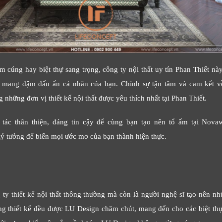
 cúng hay biệt thự sang trọng, công ty nội thất uy tín Phan Thiết nà
à mang đậm dấu ấn cá nhân của bạn. Chính sự tận tâm và cam kết v
hững đơn vị thiết kế nội thất được yêu thích nhất tại Phan Thiết.
ác thân thiện, đáng tin cậy để cùng bạn tạo nên tổ ấm tại Novawo
 tưởng để biến mọi ước mơ của bạn thành hiện thực.
ty thiết kế nội thất thông thường mà còn là người nghệ sĩ tạo nên n
ong thiết kế đều được LU Design chăm chút, mang đến cho các biệt th