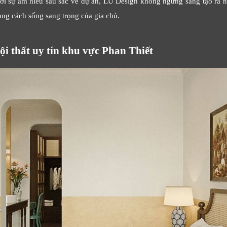
Với sự am hiểu sâu sắc về dự án, LU Design không ngừng sáng tạo ra 
ng cách sống sang trọng của gia chủ.
i thất uy tín khu vực Phan Thiết
LỜI CẢM ƠN
LIFECONCEPT