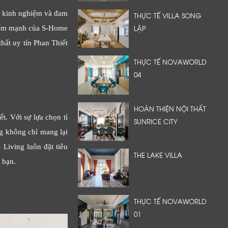
àu kinh nghiệm và đam
THỰC TẾ VILLA SONG
LẬP
Điểm mạnh của S-Home
hất uy tín Phan Thiết
THỰC TẾ NOVAWORLD
04
HOÀN THIỆN NỘI THẤT
. Với sự lựa chọn tỉ
SUNRICE CITY
ng không chỉ mang lại
 Living luôn đặt tiêu
THE LAKE VILLA
 bạn.
THỰC TẾ NOVAWORLD
01