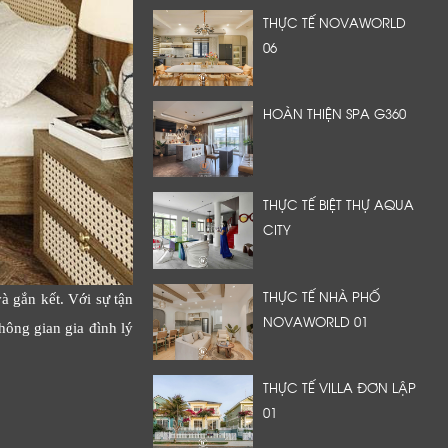
THỰC TẾ NOVAWORLD
06
HOÀN THIỆN SPA G360
THỰC TẾ BIỆT THỰ AQUA
CITY
THỰC TẾ NHÀ PHỐ
 gắn kết. Với sự tận
NOVAWORLD 01
hông gian gia đình lý
THỰC TẾ VILLA ĐƠN LẬP
01