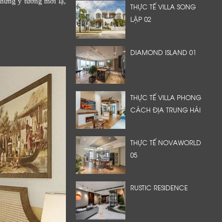
những ý tưởng mới lạ,
THỰC TẾ VILLA SONG
LẬP 02
DIAMOND ISLAND 01
THỰC TẾ VILLA PHONG
CÁCH ĐỊA TRUNG HẢI
THỰC TẾ NOVAWORLD
05
RUSTIC RESIDENCE