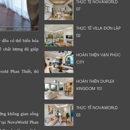
THỰC TẾ NOVAWORLD
07
THỰC TẾ VILLA ĐƠN LẬP
02
y đều có thể biến hóa
ề chất lượng đã giúp
HOÀN THIỆN VẠN PHÚC
CITY
rld Phan Thiết, thì
HOÀN THIÊN DUPLEX
KINGDOM 101
THỰC TẾ NOVAWORLD
hững không gian sống
03
ự tại NovaWorld Phan