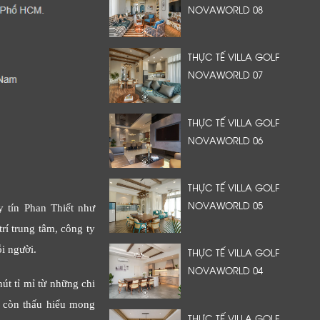
NOVAWORLD 08
THỰC TẾ VILLA GOLF
NOVAWORLD 07
THỰC TẾ VILLA GOLF
NOVAWORLD 06
THỰC TẾ VILLA GOLF
NOVAWORLD 05
uy tín Phan Thiết như
í trung tâm, công ty
i người.
THỰC TẾ VILLA GOLF
NOVAWORLD 04
út tỉ mỉ từ những chi
à còn thấu hiểu mong
THỰC TẾ VILLA GOLF