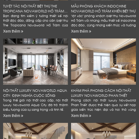
TUYỆT TÁC NỘI THẤT BIỆT THỰ THE
MẪU PHÒNG KHÁCH INDOCHINE
TROPICANA NOVAWORLD HỒ TRÀM:...
NOVAWORLD HỒ TRÀM KHIẾN BIỆT THỰ
Bạn đang tìm kiếm ý tưởng thiết kế nội
"lột xác" phòng khách biệt thự Novaworld
thất độc đáo, đẳng cấp cho căn biệt thự
Hồ Tràm với những mẫu thiết kế Indochine
The Tropicana Novaworld Hồ Tràm của
độc đáo, cùng những kiến thức và hướng
mình? Hãy để Lifeconcept đồng hành
dẫn chi tiết, dễ dàng áp dụng. Bạn
Xem thêm
Xem thêm
cùng bạn! Chúng tôi không...
không cần phải là...
NỘI THẤT LUXURY NOVAWORLD AQUA
KHÁM PHÁ PHONG CÁCH NỘI THẤT
CITY: ĐỊNH NGHĨA CUỘC SỐNG
LUXURY NOVAWORLD PHAN THIẾT
ĐẲNG...
Trong thế giới nội thất cao cấp, nội thất
Phong cách nội thất luxury Novaworld
luxury Novaworld Aqua City đã trở thành
Phan Thiết được thể hiện qua sự kết hợp
biểu tượng của sự sang trọng và tinh tế.
giữa kiến trúc hiện đại và hơi thở vùng
biển.
Xem thêm
Xem thêm