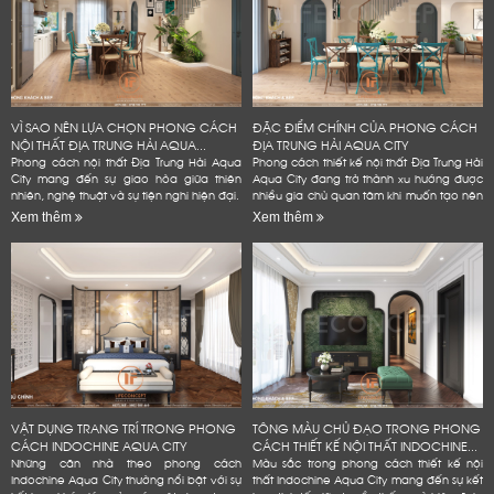
VÌ SAO NÊN LỰA CHỌN PHONG CÁCH
ĐẶC ĐIỂM CHÍNH CỦA PHONG CÁCH
NỘI THẤT ĐỊA TRUNG HẢI AQUA...
ĐỊA TRUNG HẢI AQUA CITY
Phong cách nội thất Địa Trung Hải Aqua
Phong cách thiết kế nội thất Địa Trung Hải
City mang đến sự giao hòa giữa thiên
Aqua City đang trở thành xu hướng được
nhiên, nghệ thuật và sự tiện nghi hiện đại.
nhiều gia chủ quan tâm khi muốn tạo nên
không gian sống đẳng cấp
Xem thêm
Xem thêm
VẬT DỤNG TRANG TRÍ TRONG PHONG
TÔNG MÀU CHỦ ĐẠO TRONG PHONG
CÁCH INDOCHINE AQUA CITY
CÁCH THIẾT KẾ NỘI THẤT INDOCHINE...
Những căn nhà theo phong cách
Màu sắc trong phong cách thiết kế nội
Indochine Aqua City thường nổi bật với sự
thất Indochine Aqua City mang đến sự kết