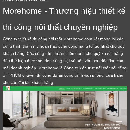
Cảm ơn quý khách đã để lại thông tin.
Morehome - Thương hiệu thiết kế
Chúng tôi sẽ liên hệ lại trong thời gian sớm nhất
thi công nội thất chuyên nghiệp
Công ty thiết kế thi công nội thất Morehome cam kết mang lại các
công trình thẩm mỹ hoàn hảo cùng công năng tối ưu nhất cho quý
khách hàng. Các công trình hoàn thiện dành cho quý khách hàng
đều thể hiện được nét đẹp riêng biệt và nền văn hóa độc đáo của
mỗi doanh nghiệp. Morehome là Công ty kiến trúc nội thất nổi tiếng
ở TPHCM chuyên thi công dự án công trình văn phòng, cửa hàng
cho các đối tác khách hàng.