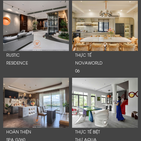
RUSTIC
THỰC TẾ
RESIDENCE
NOVAWORLD
06
HOÀN THIỆN
THỰC TẾ BIỆT
SPA G360
THỰ AQUA