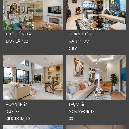
THỰC TẾ VILLA
HOÀN THIỆN
ĐƠN LẬP 02
VẠN PHÚC
CITY
HOÀN THIÊN
THỰC TẾ
DUPLEX
NOVAWORLD
KINGDOM 101
03