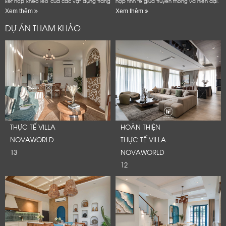
kết hợp khéo léo của các vật dụng trang
hợp tinh tế giữa truyền thống và hiện đại.
trí mang đậm dấu ấn văn hóa Đông
Xem thêm
Xem thêm
Dương
DỰ ÁN THAM KHẢO
THỰC TẾ VILLA
HOÀN THIỆN
NOVAWORLD
THỰC TẾ VILLA
13
NOVAWORLD
12