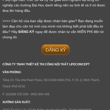
nghiệp các trường Đại Học danh tiếng nên sự tinh tế và tỉ mỉ được 
đưa lên hàng đầu.
>>>> Căn hộ của bạn sắp được nhận bàn giao? Bạn đang muốn 
làm đẹp cho căn hộ mới của mình mà không biết phải bắt đầu từ 
đâu? Hãy 
ĐĂNG KÝ
 ngay để được nhận tư vấn MIỄN PHÍ đến từ 
LỜI CẢM ƠN
chúng tôi.
LIFECONCEPT
ĐĂNG KÝ
Cảm ơn quý khách đã để lại thông tin.
Chúng tôi sẽ liên hệ lại trong thời gian sớm nhất
CÔNG TY TNHH THIẾT KẾ THI CÔNG NỘI THẤT LIFECONCEPT
VĂN PHÒNG:
Tầng 24, Tòa nhà Pearl Plaza, 561A Điện Biên Phủ, P. 25, Q. Bình Thạnh,
Thành Phố HCM.
P: (028)66 535 939 - 0902 900 449
XƯỞNG SẢN XUẤT:
36/3Z Ấp Hậu Lân, Xã Bà Điểm, Huyện Hóc Môn, Thành Phố HCM.