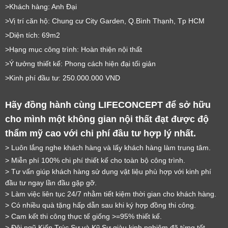
>Khách hàng: Anh Đại
>Vị trí căn hộ: Chung cư City Garden, Q.Bình Thạnh, Tp HCM
>Diện tích: 69m2
>Hạng mục công trình: Hoàn thiện nội thất
>Ý tưởng thiết kế: Phong cách hiện đại tối giản
>Kinh phí đầu tư: 250.000.000 VND
Hãy đồng hành cùng LIFECONCEPT để sở hữu 
cho mình một không gian nội thất đạt được độ 
thẩm mỹ cao với chi phí đầu tư hợp lý nhất.
> Luôn lắng nghe khách hàng và lấy khách hàng làm trung tâm.
> Miễn phí 100% chi phí thiết kế cho toàn bộ công trình.
> Tư vấn giúp khách hàng sử dụng vật liệu phù hợp với kinh phí 
đầu tư ngay lần đầu gặp gỡ.
> Làm việc liên tục 24/7 nhằm tiết kiệm thời gian cho khách hàng.
> Có nhiều quà tặng hấp dẫn sau khi ký hợp đồng thi công.
> Cam kết thi công thực tế giống >=95% thiết kế.
> Đội ngũ Kiến Trúc Sư và Kỹ Sư giàu kinh nghiệm đã từng tốt 