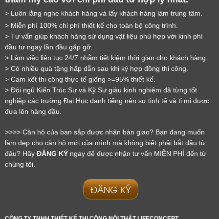
> Luôn lắng nghe khách hàng và lấy khách hàng làm trung tâm.
> Miễn phí 100% chi phí thiết kế cho toàn bộ công trình.
> Tư vấn giúp khách hàng sử dụng vật liệu phù hợp với kinh phí 
đầu tư ngay lần đầu gặp gỡ.
> Làm việc liên tục 24/7 nhằm tiết kiệm thời gian cho khách hàng.
> Có nhiều quà tặng hấp dẫn sau khi ký hợp đồng thi công.
> Cam kết thi công thực tế giống >=95% thiết kế.
> Đội ngũ Kiến Trúc Sư và Kỹ Sư giàu kinh nghiệm đã từng tốt 
nghiệp các trường Đại Học danh tiếng nên sự tinh tế và tỉ mỉ được 
đưa lên hàng đầu.
LỜI CẢM ƠN
LIFECONCEPT
>>>> Căn hộ của bạn sắp được nhận bàn giao? Bạn đang muốn 
làm đẹp cho căn hộ mới của mình mà không biết phải bắt đầu từ 
đâu? Hãy 
ĐĂNG KÝ
 ngay để được nhận tư vấn MIỄN PHÍ đến từ 
Cảm ơn quý khách đã để lại thông tin.
chúng tôi.
Chúng tôi sẽ liên hệ lại trong thời gian sớm nhất
ĐĂNG KÝ
CÔNG TY TNHH THIẾT KẾ THI CÔNG NỘI THẤT LIFECONCEPT