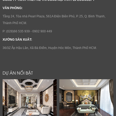
VĂN PHÒNG:
Tầng 24, Tòa nhà Pearl Plaza, 561A Điện Biên Phủ, P. 25, Q. Bình Thạnh,
Thành Phố HCM.
P: (028)66 535 939 - 0902 900 449
XƯỞNG SẢN XUẤT:
36/3Z Ấp Hậu Lân, Xã Bà Điểm, Huyện Hóc Môn, Thành Phố HCM.
DỰ ÁN NỔI BẬT