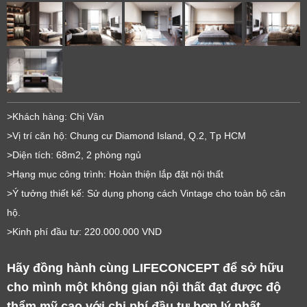
>Khách hàng: Chị Vân
>Vị trí căn hộ: Chung cư Diamond Island, Q.2, Tp HCM
>Diện tích: 68m2, 2 phòng ngủ
>Hạng mục công trình: Hoàn thiện lắp đặt nội thất
>Ý tưởng thiết kế: Sử dụng phong cách Vintage cho toàn bộ căn
hộ.
>Kinh phí đầu tư: 220.000.000 VND
Hãy đồng hành cùng LIFECONCEPT để sở hữu 
cho mình một không gian nội thất đạt được độ 
thẩm mỹ cao với chi phí đầu tư hợp lý nhất.