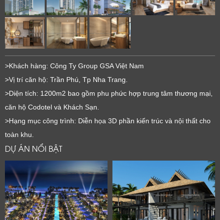
>Khách hàng: Công Ty Group GSA Việt Nam
>Vị trí căn hộ: Trần Phú, Tp Nha Trang.
>Diện tích: 1200m2 bao gồm phu phức hợp trung tâm thương mại,
căn hộ Codotel và Khách Sạn.
LỜI CẢM ƠN
>Hạng mục công trình: Diễn họa 3D phần kiến trúc và nội thất cho
toàn khu.
LIFECONCEPT
DỰ ÁN NỔI BẬT
Cảm ơn quý khách đã để lại thông tin.
Chúng tôi sẽ liên hệ lại trong thời gian sớm nhất