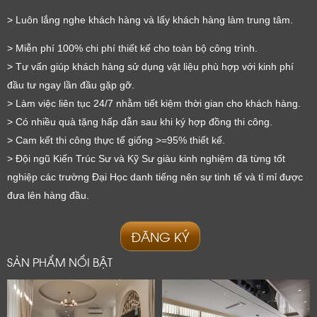
> Luôn lắng nghe khách hàng và lấy khách hàng làm trung tâm.
> Miễn phí 100% chi phí thiết kế cho toàn bộ công trình.
LỜI CẢM ƠN
> Tư vấn giúp khách hàng sử dụng vật liệu phù hợp với kinh phí 
LIFECONCEPT
đầu tư ngay lần đầu gặp gỡ.
> Làm việc liên tục 24/7 nhằm tiết kiệm thời gian cho khách hàng.
> Có nhiều quà tặng hấp dẫn sau khi ký hợp đồng thi công.
Cảm ơn quý khách đã để lại thông tin.
> Cam kết thi công thực tế giống >=95% thiết kế.
Chúng tôi sẽ liên hệ lại trong thời gian sớm nhất
> Đội ngũ Kiến Trúc Sư và Kỹ Sư giàu kinh nghiệm đã từng tốt 
nghiệp các trường Đại Học danh tiếng nên sự tinh tế và tỉ mỉ được 
đưa lên hàng đầu.
ĐĂNG KÝ
SẢN PHẨM NỔI BẬT