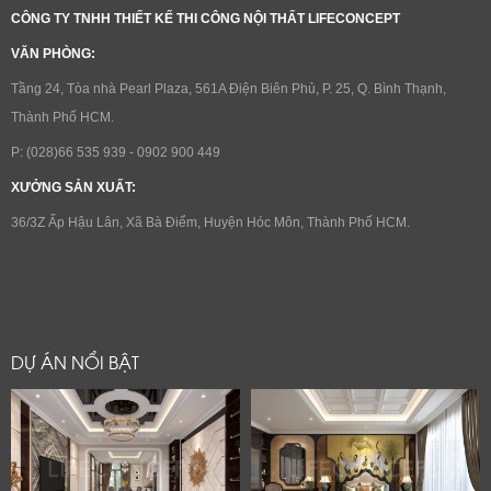
CÔNG TY TNHH THIẾT KẾ THI CÔNG NỘI THẤT LIFECONCEPT
VĂN PHÒNG:
Tầng 24, Tòa nhà Pearl Plaza, 561A Điện Biên Phủ, P. 25, Q. Bình Thạnh,
Thành Phố HCM.
P: (028)66 535 939 - 0902 900 449
XƯỞNG SẢN XUẤT:
36/3Z Ấp Hậu Lân, Xã Bà Điểm, Huyện Hóc Môn, Thành Phố HCM.
DỰ ÁN NỔI BẬT