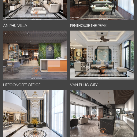
AN PHU VILLA
PENTHOUSE THE PEAK
LIFECONCEPT OFFICE
VẠN PHÚC CITY