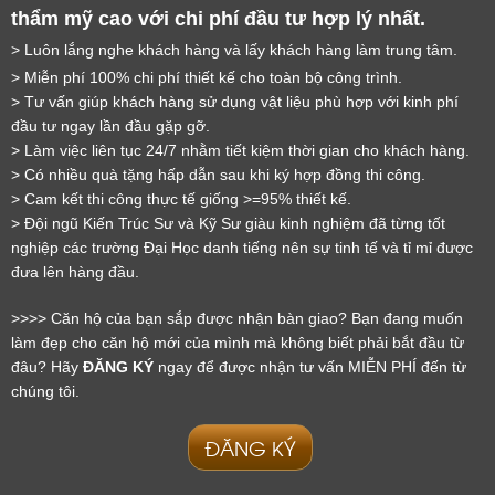
thẩm mỹ cao với chi phí đầu tư hợp lý nhất.
> Luôn lắng nghe khách hàng và lấy khách hàng làm trung tâm.
> Miễn phí 100% chi phí thiết kế cho toàn bộ công trình.
> Tư vấn giúp khách hàng sử dụng vật liệu phù hợp với kinh phí 
đầu tư ngay lần đầu gặp gỡ.
> Làm việc liên tục 24/7 nhằm tiết kiệm thời gian cho khách hàng.
> Có nhiều quà tặng hấp dẫn sau khi ký hợp đồng thi công.
> Cam kết thi công thực tế giống >=95% thiết kế.
> Đội ngũ Kiến Trúc Sư và Kỹ Sư giàu kinh nghiệm đã từng tốt 
nghiệp các trường Đại Học danh tiếng nên sự tinh tế và tỉ mỉ được 
đưa lên hàng đầu.
LỜI CẢM ƠN
>>>> Căn hộ của bạn sắp được nhận bàn giao? Bạn đang muốn 
LIFECONCEPT
làm đẹp cho căn hộ mới của mình mà không biết phải bắt đầu từ 
đâu? Hãy 
ĐĂNG KÝ
 ngay để được nhận tư vấn MIỄN PHÍ đến từ 
Cảm ơn quý khách đã để lại thông tin.
chúng tôi.
Chúng tôi sẽ liên hệ lại trong thời gian sớm nhất
ĐĂNG KÝ