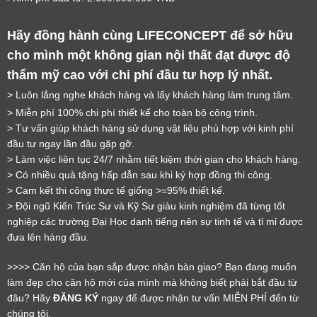
Hãy đồng hành cùng LIFECONCEPT để sở hữu 
cho mình một không gian nội thất đạt được độ 
thẩm mỹ cao với chi phí đầu tư hợp lý nhất.
LỜI CẢM ƠN
> Luôn lắng nghe khách hàng và lấy khách hàng làm trung tâm.
> Miễn phí 100% chi phí thiết kế cho toàn bộ công trình.
LIFECONCEPT
> Tư vấn giúp khách hàng sử dụng vật liệu phù hợp với kinh phí 
đầu tư ngay lần đầu gặp gỡ.
> Làm việc liên tục 24/7 nhằm tiết kiệm thời gian cho khách hàng.
Cảm ơn quý khách đã để lại thông tin.
> Có nhiều quà tặng hấp dẫn sau khi ký hợp đồng thi công.
Chúng tôi sẽ liên hệ lại trong thời gian sớm nhất
> Cam kết thi công thực tế giống >=95% thiết kế.
> Đội ngũ Kiến Trúc Sư và Kỹ Sư giàu kinh nghiệm đã từng tốt 
nghiệp các trường Đại Học danh tiếng nên sự tinh tế và tỉ mỉ được 
đưa lên hàng đầu.
>>>> Căn hộ của bạn sắp được nhận bàn giao? Bạn đang muốn 
làm đẹp cho căn hộ mới của mình mà không biết phải bắt đầu từ 
đâu? Hãy 
ĐĂNG KÝ
 ngay để được nhận tư vấn MIỄN PHÍ đến từ 
chúng tôi.