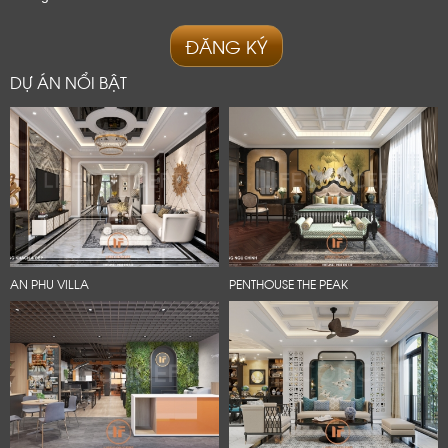
ĐĂNG KÝ
DỰ ÁN NỔI BẬT
AN PHU VILLA
PENTHOUSE THE PEAK