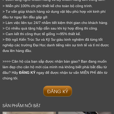
> Miễn phí 100% chi phí thiết kế cho toàn bộ công trình.
> Tư vấn giúp khách hàng sử dụng vật liệu phù hợp với kinh phí 
đầu tư ngay lần đầu gặp gỡ.
> Làm việc liên tục 24/7 nhằm tiết kiệm thời gian cho khách hàng.
LỜI CẢM ƠN
> Có nhiều quà tặng hấp dẫn sau khi ký hợp đồng thi công.
> Cam kết thi công thực tế giống >=95% thiết kế.
LIFECONCEPT
> Đội ngũ Kiến Trúc Sư và Kỹ Sư giàu kinh nghiệm đã từng tốt 
nghiệp các trường Đại Học danh tiếng nên sự tinh tế và tỉ mỉ được 
Cảm ơn quý khách đã để lại thông tin.
đưa lên hàng đầu.
Chúng tôi sẽ liên hệ lại trong thời gian sớm nhất
>>>> Căn hộ của bạn sắp được nhận bàn giao? Bạn đang muốn 
làm đẹp cho căn hộ mới của mình mà không biết phải bắt đầu từ 
đâu? Hãy 
ĐĂNG KÝ
 ngay để được nhận tư vấn MIỄN PHÍ đến từ 
chúng tôi.
ĐĂNG KÝ
SẢN PHẨM NỔI BẬT