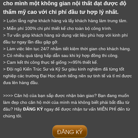
cho mình một không gian nội thất đạt được độ 
thẩm mỹ cao với chi phí đầu tư hợp lý nhất.
> Luôn lắng nghe khách hàng và lấy khách hàng làm trung tâm.
> Miễn phí 100% chi phí thiết kế cho toàn bộ công trình.
LỜI CẢM ƠN
> Tư vấn giúp khách hàng sử dụng vật liệu phù hợp với kinh phí 
LIFECONCEPT
đầu tư ngay lần đầu gặp gỡ.
> Làm việc liên tục 24/7 nhằm tiết kiệm thời gian cho khách hàng.
> Có nhiều quà tặng hấp dẫn sau khi ký hợp đồng thi công.
Cảm ơn quý khách đã để lại thông tin.
> Cam kết thi công thực tế giống >=95% thiết kế.
Chúng tôi sẽ liên hệ lại trong thời gian sớm nhất
> Đội ngũ Kiến Trúc Sư và Kỹ Sư giàu kinh nghiệm đã từng tốt 
nghiệp các trường Đại Học danh tiếng nên sự tinh tế và tỉ mỉ được 
đưa lên hàng đầu.
>>>> Căn hộ của bạn sắp được nhận bàn giao? Bạn đang muốn 
làm đẹp cho căn hộ mới của mình mà không biết phải bắt đầu từ 
đâu? Hãy 
ĐĂNG KÝ
 ngay để được nhận tư vấn MIỄN PHÍ đến từ 
chúng tôi.
ĐĂNG KÝ