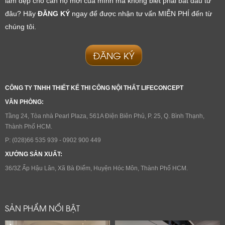
Chúng tôi sẽ liên hệ lại trong thời gian sớm nhất
làm đẹp cho căn hộ mới của mình mà không biết phải bắt đầu từ 
đâu? Hãy 
ĐĂNG KÝ
 ngay để được nhận tư vấn MIỄN PHÍ đến từ 
chúng tôi.
ĐĂNG KÝ
CÔNG TY TNHH THIẾT KẾ THI CÔNG NỘI THẤT LIFECONCEPT
VĂN PHÒNG:
Tầng 24, Tòa nhà Pearl Plaza, 561A Điện Biên Phủ, P. 25, Q. Bình Thạnh, 
Thành Phố HCM.
P: (028)66 535 939 - 0902 900 449
XƯỞNG SẢN XUẤT:
36/3Z Ấp Hậu Lân, Xã Bà Điểm, Huyện Hóc Môn, Thành Phố HCM.
SẢN PHẨM NỔI BẬT