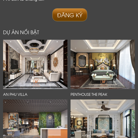
ĐĂNG KÝ
DỰ ÁN NỔI BẬT
AN PHU VILLA
PENTHOUSE THE PEAK