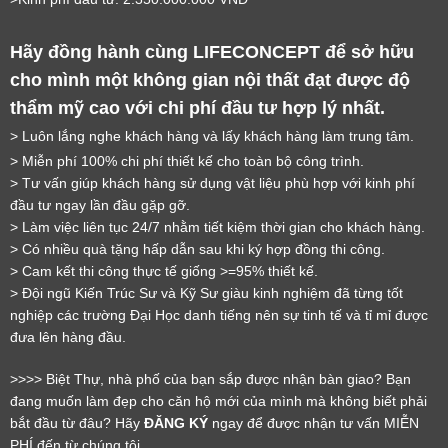
Hãy đồng hành cùng LIFECONCEPT để sở hữu
cho mình một không gian nội thất đạt được độ
thẩm mỹ cao với chi phí đầu tư hợp lý nhất.
> Luôn lắng nghe khách hàng và lấy khách hàng làm trung tâm.
LỜI CẢM ƠN
> Miễn phí 100% chi phí thiết kế cho toàn bộ công trình.
LIFECONCEPT
> Tư vấn giúp khách hàng sử dụng vật liệu phù hợp với kinh phí
đầu tư ngay lần đầu gặp gỡ.
> Làm việc liên tục 24/7 nhằm tiết kiệm thời gian cho khách hàng.
Cảm ơn quý khách đã để lại thông tin.
> Có nhiều quà tặng hấp dẫn sau khi ký hợp đồng thi công.
Chúng tôi sẽ liên hệ lại trong thời gian sớm nhất
> Cam kết thi công thực tế giống >=95% thiết kế.
> Đội ngũ Kiến Trúc Sư và Kỹ Sư giàu kinh nghiệm đã từng tốt
nghiệp các trường Đại Học danh tiếng nên sự tinh tế và tỉ mỉ được
đưa lên hàng đầu.
>>>> Biệt Thự, nhà phố của bạn sắp được nhận bàn giao? Bạn
đang muốn làm đẹp cho căn hộ mới của mình mà không biết phải
bắt đầu từ đâu? Hãy
ĐĂNG KÝ
ngay để được nhận tư vấn MIỄN
PHÍ đến từ chúng tôi.