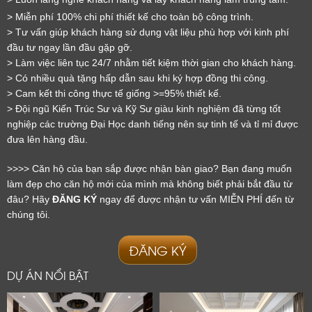
> Miễn phí 100% chi phí thiết kế cho toàn bộ công trình.
> Tư vấn giúp khách hàng sử dụng vật liệu phù hợp với kinh phí
LỜI CẢM ƠN
đầu tư ngay lần đầu gặp gỡ.
> Làm việc liên tục 24/7 nhằm tiết kiệm thời gian cho khách hàng.
LIFECONCEPT
> Có nhiều quà tặng hấp dẫn sau khi ký hợp đồng thi công.
> Cam kết thi công thực tế giống >=95% thiết kế.
> Đội ngũ Kiến Trúc Sư và Kỹ Sư giàu kinh nghiệm đã từng tốt
Cảm ơn quý khách đã để lại thông tin.
nghiệp các trường Đại Học danh tiếng nên sự tinh tế và tỉ mỉ được
Chúng tôi sẽ liên hệ lại trong thời gian sớm nhất
đưa lên hàng đầu.
>>>> Căn hộ của bạn sắp được nhận bàn giao? Bạn đang muốn
làm đẹp cho căn hộ mới của mình mà không biết phải bắt đầu từ
đâu? Hãy
ĐĂNG KÝ
ngay để được nhận tư vấn MIỄN PHÍ đến từ
chúng tôi.
ĐĂNG KÝ
DỰ ÁN NỔI BẬT