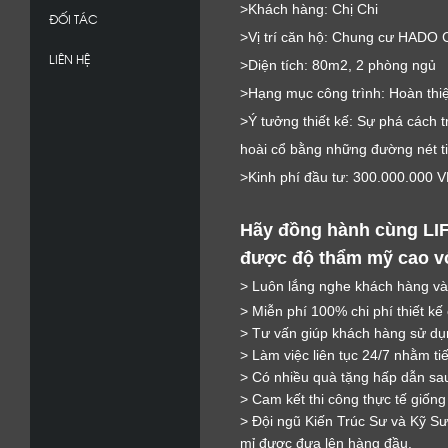
>Khách hàng: Chị Chi
ĐỐI TÁC
>Vị trí căn hộ: Chung cư HAD
LIÊN HỆ
>Diện tích: 80m2, 2 phòng ngủ
>Hạng mục công trình: Hoàn thiện
>Ý tưởng thiết kế: Sự phá cách 
hoài cổ bằng những đường nét ti
>Kinh phí đầu tư: 300.000.000 
Hãy đồng hành cùng LIF
được độ thẩm mỹ cao với
> Luôn lắng nghe khách hàng và
> Miễn phí 100% chi phí thiết kế
> Tư vấn giúp khách hàng sử dụn
> Làm việc liên tục 24/7 nhằm ti
> Có nhiều quà tặng hấp dẫn sau
> Cam kết thi công thực tế giống
> Đội ngũ Kiến Trúc Sư và Kỹ Sư 
mỉ được đưa lên hàng đầu.