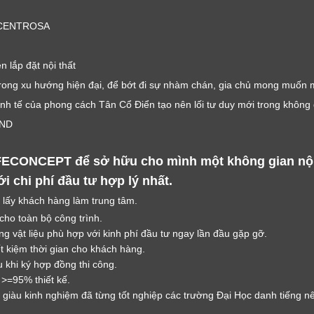
O CENTROSA
 lắp đặt nội thất
trong xu hướng hiện đại, để bớt đi sự nhàm chán, gia chủ mong muốn 
LỜI CẢM ƠN
nh tế của phong cách Tân Cổ Điển tạo nên lối tư duy mới trong không g
LIFECONCEPT
VND
Cảm ơn quý khách đã để lại thông tin.
ECONCEPT để sở hữu cho mình một không gian nội t
Chúng tôi sẽ liên hệ lại trong thời gian sớm nhất
 chi phí đầu tư hợp lý nhất.
 lấy khách hàng làm trung tâm.
 cho toàn bộ công trình.
g vật liệu phù hợp với kinh phí đầu tư ngay lần đầu gặp gỡ.
ết kiệm thời gian cho khách hàng.
 khi ký hợp đồng thi công.
 >=95% thiết kế.
giàu kinh nghiệm đã từng tốt nghiệp các trường Đại Học danh tiếng nên 