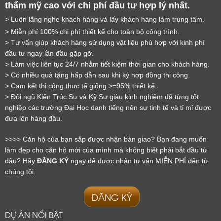
thẩm mỹ cao với chi phí đầu tư hợp lý nhất.
> Luôn lắng nghe khách hàng và lấy khách hàng làm trung tâm.
> Miễn phí 100% chi phí thiết kế cho toàn bộ công trình.
LỜI CẢM ƠN
> Tư vấn giúp khách hàng sử dụng vật liệu phù hợp với kinh phí 
đầu tư ngay lần đầu gặp gỡ.
LIFECONCEPT
> Làm việc liên tục 24/7 nhằm tiết kiệm thời gian cho khách hàng.
> Có nhiều quà tặng hấp dẫn sau khi ký hợp đồng thi công.
> Cam kết thi công thực tế giống >=95% thiết kế.
Cảm ơn quý khách đã để lại thông tin.
> Đội ngũ Kiến Trúc Sư và Kỹ Sư giàu kinh nghiệm đã từng tốt 
Chúng tôi sẽ liên hệ lại trong thời gian sớm nhất
nghiệp các trường Đại Học danh tiếng nên sự tinh tế và tỉ mỉ được 
đưa lên hàng đầu.
>>>> Căn hộ của bạn sắp được nhận bàn giao? Bạn đang muốn 
làm đẹp cho căn hộ mới của mình mà không biết phải bắt đầu từ 
đâu? Hãy 
ĐĂNG KÝ
 ngay để được nhận tư vấn MIỄN PHÍ đến từ 
chúng tôi.
ĐĂNG KÝ
DỰ ÁN NỔI BẬT