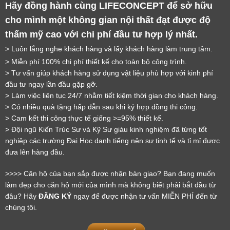
Hãy đồng hành cùng LIFECONCEPT để sở hữu 
cho mình một không gian nội thất đạt được độ 
thẩm mỹ cao với chi phí đầu tư hợp lý nhất.
> Luôn lắng nghe khách hàng và lấy khách hàng làm trung tâm.
> Miễn phí 100% chi phí thiết kế cho toàn bộ công trình.
> Tư vấn giúp khách hàng sử dụng vật liệu phù hợp với kinh phí 
đầu tư ngay lần đầu gặp gỡ.
> Làm việc liên tục 24/7 nhằm tiết kiệm thời gian cho khách hàng.
> Có nhiều quà tặng hấp dẫn sau khi ký hợp đồng thi công.
> Cam kết thi công thực tế giống >=95% thiết kế.
LỜI CẢM ƠN
> Đội ngũ Kiến Trúc Sư và Kỹ Sư giàu kinh nghiệm đã từng tốt 
nghiệp các trường Đại Học danh tiếng nên sự tinh tế và tỉ mỉ được 
LIFECONCEPT
đưa lên hàng đầu.
>>>> Căn hộ của bạn sắp được nhận bàn giao? Bạn đang muốn 
Cảm ơn quý khách đã để lại thông tin.
làm đẹp cho căn hộ mới của mình mà không biết phải bắt đầu từ 
Chúng tôi sẽ liên hệ lại trong thời gian sớm nhất
đâu? Hãy 
ĐĂNG KÝ
 ngay để được nhận tư vấn MIỄN PHÍ đến từ 
chúng tôi.