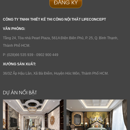
ĐĂNG KÝ
CÔNG TY TNHH THIẾT KẾ THI CÔNG NỘI THẤT LIFECONCEPT
VĂN PHÒNG:
Tầng 24, Tòa nhà Pearl Plaza, 561A Điện Biên Phủ, P. 25, Q. Bình Thạnh,
Thành Phố HCM.
P: (028)66 535 939 - 0902 900 449
XƯỞNG SẢN XUẤT:
36/3Z Ấp Hậu Lân, Xã Bà Điểm, Huyện Hóc Môn, Thành Phố HCM.
DỰ ÁN NỔI BẬT