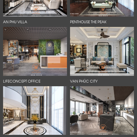
AN PHU VILLA
PENTHOUSE THE PEAK
LIFECONCEPT OFFICE
VẠN PHÚC CITY