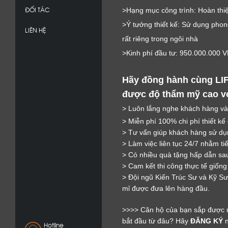
ĐỐI TÁC
>Hạng mục công trình: Hoàn thiệ
>Ý tưởng thiết kế: Sử dụng phon
LIÊN HỆ
rất riêng trong ngôi nhà
>Kinh phí đầu tư: 950.000.000 
Hãy đồng hành cùng LI
được độ thẩm mỹ cao với
> Luôn lắng nghe khách hàng và
> Miễn phí 100% chi phí thiết kế
> Tư vấn giúp khách hàng sử dụn
> Làm việc liên tục 24/7 nhằm ti
> Có nhiều quà tặng hấp dẫn sau
> Cam kết thi công thực tế giống
> Đội ngũ Kiến Trúc Sư và Kỹ Sư 
mỉ được đưa lên hàng đầu.
>>>> Căn hộ của bạn sắp được 
bắt đầu từ đâu? Hãy
ĐĂNG KÝ
n
Hotline