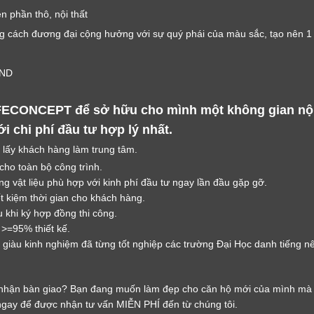
LỜI CẢM ƠN
n phần thô, nội thất
LIFECONCEPT
g cách đương đại cộng hưởng với sự quý phái của màu sắc, tạo nên 1 
Cảm ơn quý khách đã để lại thông tin.
VND
Chúng tôi sẽ liên hệ lại trong thời gian sớm nhất
FECONCEPT để sở hữu cho mình một không gian nội 
 chi phí đầu tư hợp lý nhất.
 lấy khách hàng làm trung tâm.
 cho toàn bộ công trình.
g vật liệu phù hợp với kinh phí đầu tư ngay lần đầu gặp gỡ.
ết kiệm thời gian cho khách hàng.
 khi ký hợp đồng thi công.
 >=95% thiết kế.
giàu kinh nghiệm đã từng tốt nghiệp các trường Đại Học danh tiếng nên
nhận bàn giao? Bạn đang muốn làm đẹp cho căn hộ mới của mình mà 
gay để được nhận tư vấn MIỄN PHÍ đến từ chúng tôi.