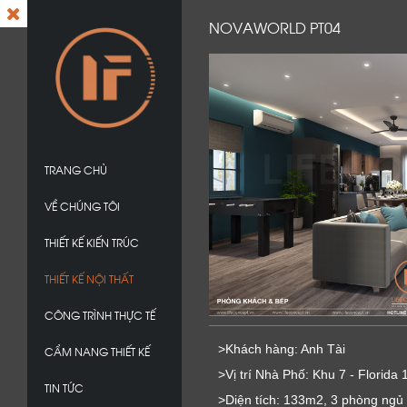
NOVAWORLD PT04
TRANG CHỦ
VỀ CHÚNG TÔI
THIẾT KẾ KIẾN TRÚC
THIẾT KẾ NỘI THẤT
CÔNG TRÌNH THỰC TẾ
>Khách hàng: Anh Tài
CẨM NANG THIẾT KẾ
>Vị trí Nhà Phố: Khu 7 - Florida 
TIN TỨC
>Diện tích: 133m2, 3 phòng ngủ