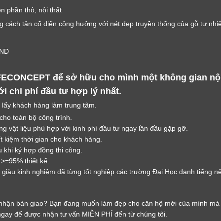
LỜI CẢM ƠN
n phần thô, nội thất
LIFECONCEPT
g cách tân cổ điển cộng hưởng với nét đẹp truyền thống của gỗ tự nhi
VND
Cảm ơn quý khách đã để lại thông tin.
Chúng tôi sẽ liên hệ lại trong thời gian sớm nhất
ECONCEPT để sở hữu cho mình một không gian nội t
 chi phí đầu tư hợp lý nhất.
 lấy khách hàng làm trung tâm.
 cho toàn bộ công trình.
g vật liệu phù hợp với kinh phí đầu tư ngay lần đầu gặp gỡ.
ết kiệm thời gian cho khách hàng.
 khi ký hợp đồng thi công.
 >=95% thiết kế.
giàu kinh nghiệm đã từng tốt nghiệp các trường Đại Học danh tiếng nên 
hận bàn giao? Bạn đang muốn làm đẹp cho căn hộ mới của mình mà k
ngay để được nhận tư vấn MIỄN PHÍ đến từ chúng tôi.