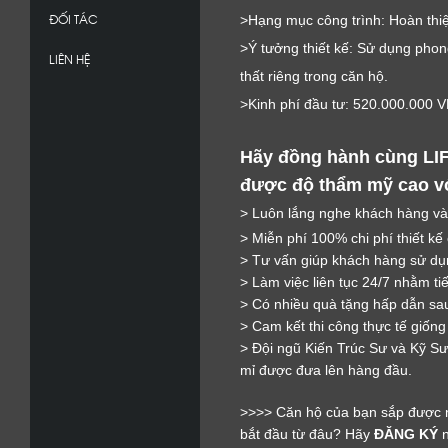
ĐỐI TÁC
>Hạng mục công trình: Hoàn thiệ
>Ý tưởng thiết kế: Sử dụng phon
LIÊN HỆ
thất riêng trong căn hộ.
>Kinh phí đầu tư: 520.000.000 
Hãy đồng hành cùng LIF
được độ thẩm mỹ cao với
> Luôn lắng nghe khách hàng và
> Miễn phí 100% chi phí thiết kế
> Tư vấn giúp khách hàng sử dụn
> Làm việc liên tục 24/7 nhằm ti
> Có nhiều quà tặng hấp dẫn sau
> Cam kết thi công thực tế giống
> Đội ngũ Kiến Trúc Sư và Kỹ Sư 
mỉ được đưa lên hàng đầu.
>>>> Căn hộ của bạn sắp được n
bắt đầu từ đâu? Hãy 
ĐĂNG KÝ
 