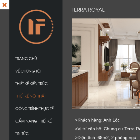
TERRA ROYAL
TRANG CHỦ
VỀ CHÚNG TÔI
THIẾT KẾ KIẾN TRÚC
THIẾT KẾ NỘI THẤT
CÔNG TRÌNH THỰC TẾ
>Khách hàng: Anh Lộc
CẨM NANG THIẾT KẾ
>Vị trí căn hộ: Chung cư Terra R
TIN TỨC
>Diện tích: 68m2, 2 phòng ngủ