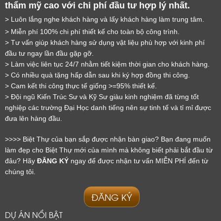
thẩm mỹ cao với chi phí đầu tư hợp lý nhất.
> Luôn lắng nghe khách hàng và lấy khách hàng làm trung tâm.
> Miễn phí 100% chi phí thiết kế cho toàn bộ công trình.
LỜI CẢM ƠN
> Tư vấn giúp khách hàng sử dụng vật liệu phù hợp với kinh phí
đầu tư ngay lần đầu gặp gỡ.
LIFECONCEPT
> Làm việc liên tục 24/7 nhằm tiết kiệm thời gian cho khách hàng.
> Có nhiều quà tặng hấp dẫn sau khi ký hợp đồng thi công.
> Cam kết thi công thực tế giống >=95% thiết kế.
Cảm ơn quý khách đã để lại thông tin.
> Đội ngũ Kiến Trúc Sư và Kỹ Sư giàu kinh nghiệm đã từng tốt
Chúng tôi sẽ liên hệ lại trong thời gian sớm nhất
nghiệp các trường Đại Học danh tiếng nên sự tinh tế và tỉ mỉ được
đưa lên hàng đầu.
>>>> Biệt Thự của bạn sắp được nhận bàn giao? Bạn đang muốn
làm đẹp cho Biệt Thự mới của mình mà không biết phải bắt đầu từ
đâu? Hãy
ĐĂNG KÝ
ngay để được nhận tư vấn MIỄN PHÍ đến từ
chúng tôi.
ĐĂNG KÝ
DỰ ÁN NỔI BẬT