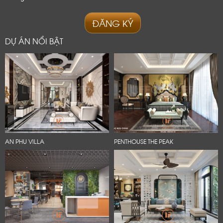
ĐĂNG KÝ
DỰ ÁN NỔI BẬT
AN PHU VILLA
PENTHOUSE THE PEAK