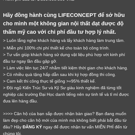
Hãy đồng hành cùng LIFECONCEPT để sở hữu 
cho mình một không gian nội thất đạt được độ 
thẩm mỹ cao với chi phí đầu tư hợp lý nhất.
LỜI CẢM ƠN
> Luôn lắng nghe khách hàng và lấy khách hàng làm trung tâm.
> Miễn phí 100% chi phí thiết kế cho toàn bộ công trình.
LIFECONCEPT
> Tư vấn giúp khách hàng sử dụng vật liệu phù hợp với kinh phí 
đầu tư ngay lần đầu gặp gỡ.
> Làm việc liên tục 24/7 nhằm tiết kiệm thời gian cho khách hàng.
Cảm ơn quý khách đã để lại thông tin.
> Có nhiều quà tặng hấp dẫn sau khi ký hợp đồng thi công.
Chúng tôi sẽ liên hệ lại trong thời gian sớm nhất
> Cam kết thi công thực tế giống >=95% thiết kế.
> Đội ngũ Kiến Trúc Sư và Kỹ Sư giàu kinh nghiệm đã từng tốt 
nghiệp các trường Đại Học danh tiếng nên sự tinh tế và tỉ mỉ được 
đưa lên hàng đầu.
>>>> Căn hộ của bạn sắp được nhận bàn giao? Bạn đang muốn 
làm đẹp cho căn hộ mới của mình mà không biết phải bắt đầu từ 
đâu? Hãy 
ĐĂNG KÝ
 ngay để được nhận tư vấn MIỄN PHÍ đến từ 
chúng tôi.