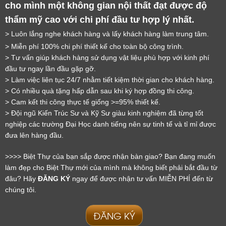
cho mình một không gian nội thất đạt được độ
thẩm mỹ cao với chi phí đầu tư hợp lý nhất.
> Luôn lắng nghe khách hàng và lấy khách hàng làm trung tâm.
> Miễn phí 100% chi phí thiết kế cho toàn bộ công trình.
LỜI CẢM ƠN
> Tư vấn giúp khách hàng sử dụng vật liệu phù hợp với kinh phí
LIFECONCEPT
đầu tư ngay lần đầu gặp gỡ.
> Làm việc liên tục 24/7 nhằm tiết kiệm thời gian cho khách hàng.
> Có nhiều quà tặng hấp dẫn sau khi ký hợp đồng thi công.
Cảm ơn quý khách đã để lại thông tin.
> Cam kết thi công thực tế giống >=95% thiết kế.
Chúng tôi sẽ liên hệ lại trong thời gian sớm nhất
> Đội ngũ Kiến Trúc Sư và Kỹ Sư giàu kinh nghiệm đã từng tốt
nghiệp các trường Đại Học danh tiếng nên sự tinh tế và tỉ mỉ được
đưa lên hàng đầu.
>>>> Biệt Thự của bạn sắp được nhận bàn giao? Bạn đang muốn
làm đẹp cho Biệt Thự mới của mình mà không biết phải bắt đầu từ
đâu? Hãy
ĐĂNG KÝ
ngay để được nhận tư vấn MIỄN PHÍ đến từ
chúng tôi.
ĐĂNG KÝ