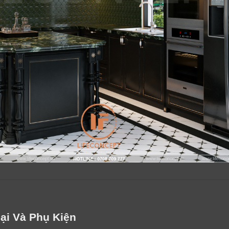
LỜI CẢM ƠN
LIFECONCEPT
ại Và Phụ Kiện