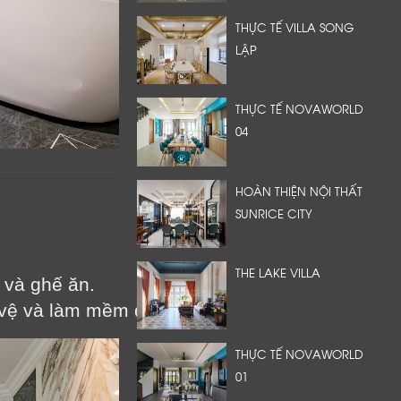
THỰC TẾ VILLA SONG
LẬP
THỰC TẾ NOVAWORLD
04
HOÀN THIỆN NỘI THẤT
SUNRICE CITY
THE LAKE VILLA
a và ghế ăn.
vệ và làm mềm da, vải.
THỰC TẾ NOVAWORLD
01