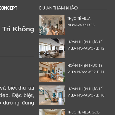
ECONCEPT
DỰ ÁN THAM KHẢO
THỰC TẾ VILLA
NOVAWORLD 13
 Trì Không
HOÀN THIỆN THỰC TẾ
VILLA NOVAWORLD 12
HOÀN THIỆN THỰC TẾ
VILLA NOVAWORLD 11
à biệt thự tại
HOÀN THIỆN THỰC TẾ
ẹp. Đặc biệt,
VILLA NOVAWORLD 10
ảo dưỡng đúng
THỰC TẾ VILLA GOLF