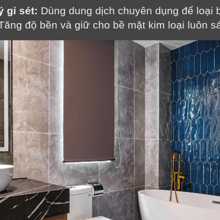
 gỉ sét:
 Dùng dung dịch chuyên dụng để loại b
Cảm ơn quý khách đã để lại thông tin.
Tăng độ bền và giữ cho bề mặt kim loại luôn s
Chúng tôi sẽ liên hệ lại trong thời gian sớm nhất