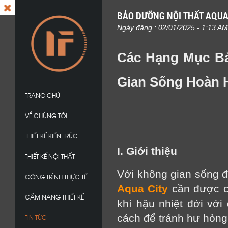
BẢO DƯỠNG NỘI THẤT AQUA
Ngày đăng : 02/01/2025 - 1:13 AM
Các Hạng Mục Bả
Gian Sống Hoàn 
TRANG CHỦ
VỀ CHÚNG TÔI
THIẾT KẾ KIẾN TRÚC
I. Giới thiệu
THIẾT KẾ NỘI THẤT
Với không gian sống đẳ
CÔNG TRÌNH THỰC TẾ
Aqua City
cần được ch
CẨM NANG THIẾT KẾ
khí hậu nhiệt đới vớ
cách để tránh hư hỏng
TIN TỨC