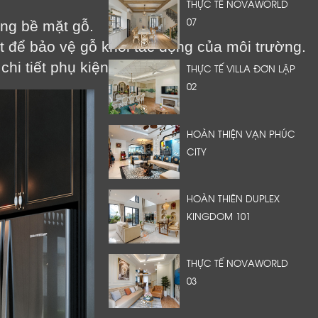
THỰC TẾ NOVAWORLD
07
ng bề mặt gỗ.
 để bảo vệ gỗ khỏi tác động của môi trường.
hi tiết phụ kiện.
THỰC TẾ VILLA ĐƠN LẬP
02
HOÀN THIỆN VẠN PHÚC
CITY
HOÀN THIÊN DUPLEX
KINGDOM 101
THỰC TẾ NOVAWORLD
03