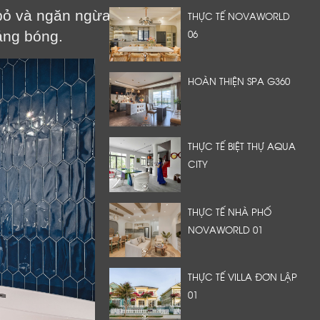
ỏ và ngăn ngừa gỉ sét.
THỰC TẾ NOVAWORLD
06
áng bóng.
HOÀN THIỆN SPA G360
THỰC TẾ BIỆT THỰ AQUA
CITY
THỰC TẾ NHÀ PHỐ
NOVAWORLD 01
THỰC TẾ VILLA ĐƠN LẬP
01