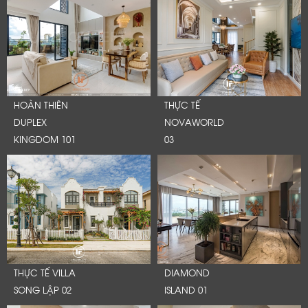
HOÀN THIÊN
THỰC TẾ
DUPLEX
NOVAWORLD
KINGDOM 101
03
THỰC TẾ VILLA
DIAMOND
SONG LẬP 02
ISLAND 01