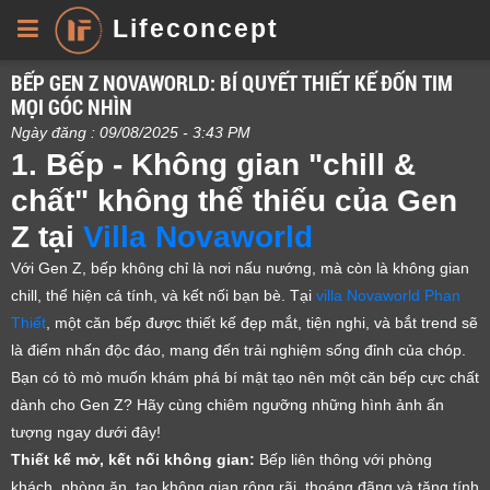
Lifeconcept
BẾP GEN Z NOVAWORLD: BÍ QUYẾT THIẾT KẾ ĐỐN TIM
MỌI GÓC NHÌN
Ngày đăng : 09/08/2025 - 3:43 PM
1. Bếp - Không gian "chill &
chất" không thể thiếu của Gen
Z tại
Villa Novaworld
Với Gen Z, bếp không chỉ là nơi nấu nướng, mà còn là không gian
chill, thể hiện cá tính, và kết nối bạn bè. Tại
villa Novaworld Phan
Thiết
, một căn bếp được thiết kế đẹp mắt, tiện nghi, và bắt trend sẽ
là điểm nhấn độc đáo, mang đến trải nghiệm sống đỉnh của chóp.
Bạn có tò mò muốn khám phá bí mật tạo nên một căn bếp cực chất
dành cho Gen Z? Hãy cùng chiêm ngưỡng những hình ảnh ấn
tượng ngay dưới đây!
Thiết kế mở, kết nối không gian:
Bếp liên thông với phòng
khách, phòng ăn, tạo không gian rộng rãi, thoáng đãng và tăng tính