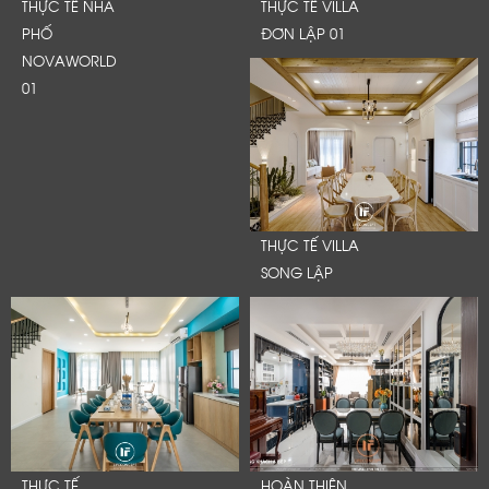
THỰC TẾ NHÀ
THỰC TẾ VILLA
PHỐ
ĐƠN LẬP 01
NOVAWORLD
01
THỰC TẾ VILLA
SONG LẬP
THỰC TẾ
HOÀN THIỆN