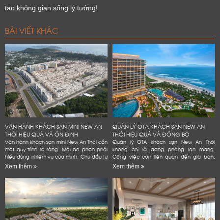
tạo không gian sống lý tưởng!
BÀI VIẾT KHÁC
VẬN HÀNH KHÁCH SẠN MINI NEW AN
QUẢN LÝ OTA KHÁCH SẠN NEW AN
THỚI HIỆU QUẢ VÀ ỔN ĐỊNH
THỚI HIỆU QUẢ VÀ ĐỒNG BỘ
Vận hành khách sạn mini New An Thới cần
Quản lý OTA khách sạn New An Thới
một quy trình rõ ràng. Mỗi bộ phận phải
không chỉ là đăng phòng lên mạng.
hiểu đúng nhiệm vụ của mình. Chủ đầu tư
Công việc còn liên quan đến giá bán,
cũng cần kiểm soát phòng, giá bán và
tồn phòng và đánh giá. Một quy trình rõ
Xem thêm
Xem thêm
chi phí. Dữ liệu...
ràng giúp khách sạn giảm lỗi vận...