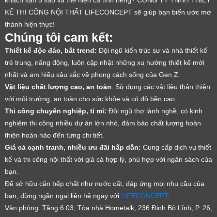
khách sạn 5 sao và thể hiện cá tính riêng? CÔNG TY TNHH THIẾT
KẾ THI CÔNG NỘI THẤT LIFECONCEPT sẽ giúp bạn biến ước mơ
thành hiện thực!
Chúng tôi cam kết:
Thiết kế độc đáo, bắt trend:
Đội ngũ kiến trúc sư và nhà thiết kế
trẻ trung, năng động, luôn cập nhật những xu hướng thiết kế mới
nhất và am hiểu sâu sắc về phong cách sống của Gen Z.
Vật liệu chất lượng cao, an toàn
: Sử dụng các vật liệu thân thiện
với môi trường, an toàn cho sức khỏe và có độ bền cao.
Thi công chuyên nghiệp, tỉ mỉ:
Đội ngũ thợ lành nghề, có kinh
nghiệm thi công nhiều dự án lớn nhỏ, đảm bảo chất lượng hoàn
thiện hoàn hảo đến từng chi tiết.
Giá cả cạnh tranh, nhiều ưu đãi hấp dẫn:
Cung cấp dịch vụ thiết
kế và thi công nội thất với giá cả hợp lý, phù hợp với ngân sách của
bạn.
Để sở hữu căn bếp chất như nước cất, đáp ứng mọi nhu cầu của
bạn, đừng ngần ngại liên hệ ngay với
LIFECONCEPT
:
Văn phòng: Tầng 6.03, Tòa nhà Hometalk, 236 Đinh Bộ Lĩnh, P. 26,