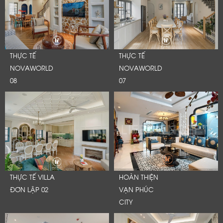
THỰC TẾ
THỰC TẾ
NOVAWORLD
NOVAWORLD
08
07
THỰC TẾ VILLA
HOÀN THIỆN
ĐƠN LẬP 02
VẠN PHÚC
CITY