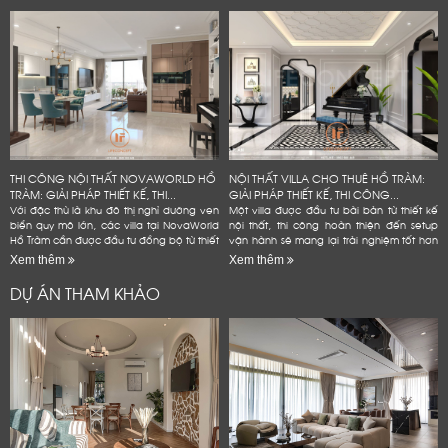
THI CÔNG NỘI THẤT NOVAWORLD HỒ
NỘI THẤT VILLA CHO THUÊ HỒ TRÀM:
TRÀM: GIẢI PHÁP THIẾT KẾ, THI...
GIẢI PHÁP THIẾT KẾ, THI CÔNG...
Với đặc thù là khu đô thị nghỉ dưỡng ven
Một villa được đầu tư bài bản từ thiết kế
biển quy mô lớn, các villa tại NovaWorld
nội thất, thi công hoàn thiện đến setup
Hồ Tràm cần được đầu tư đồng bộ từ thiết
vận hành sẽ mang lại trải nghiệm tốt hơn
kế nội thất, thi công hoàn thiện đến
cho khách lưu trú, đồng thời giúp chủ đầu
Xem thêm
Xem thêm
setup...
tư...
DỰ ÁN THAM KHẢO