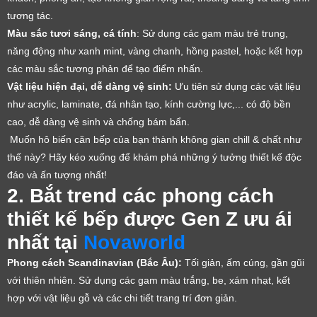
tương tác.
Màu sắc tươi sáng, cá tính
: Sử dụng các gam màu trẻ trung,
năng động như xanh mint, vàng chanh, hồng pastel, hoặc kết hợp
các màu sắc tương phản để tạo điểm nhấn.
Vật liệu hiện đại, dễ dàng vệ sinh:
Ưu tiên sử dụng các vật liệu
như acrylic, laminate, đá nhân tạo, kính cường lực,... có độ bền
cao, dễ dàng vệ sinh và chống bám bẩn.
Muốn hô biến căn bếp của bạn thành không gian chill & chất như
thế này? Hãy kéo xuống để khám phá những ý tưởng thiết kế độc
đáo và ấn tượng nhất!
2. Bắt trend các phong cách
thiết kế bếp được Gen Z ưu ái
nhất tại
Novaworld
Phong cách Scandinavian (Bắc Âu):
Tối giản, ấm cúng, gần gũi
với thiên nhiên. Sử dụng các gam màu trắng, be, xám nhạt, kết
hợp với vật liệu gỗ và các chi tiết trang trí đơn giản.