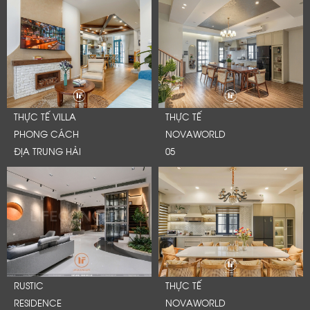
THỰC TẾ VILLA
THỰC TẾ
PHONG CÁCH
NOVAWORLD
ĐỊA TRUNG HẢI
05
LỜI CẢM ƠN
LIFECONCEPT
RUSTIC
THỰC TẾ
RESIDENCE
NOVAWORLD