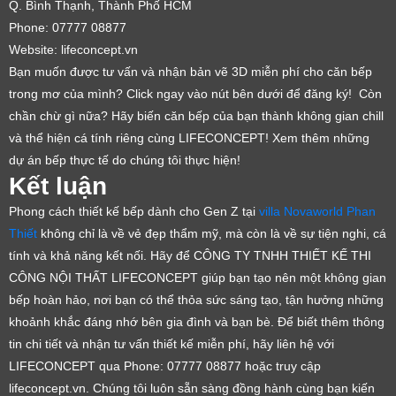
Q. Bình Thạnh, Thành Phố HCM
Phone: 07777 08877
Website: lifeconcept.vn
Bạn muốn được tư vấn và nhận bản vẽ 3D miễn phí cho căn bếp
trong mơ của mình? Click ngay vào nút bên dưới để đăng ký!
Còn
chần chừ gì nữa? Hãy biến căn bếp của bạn thành không gian chill
và thể hiện cá tính riêng cùng LIFECONCEPT! Xem thêm những
dự án bếp thực tế do chúng tôi thực hiện!
Kết luận
Phong cách thiết kế bếp dành cho Gen Z tại
villa Novaworld Phan
Thiết
không chỉ là về vẻ đẹp thẩm mỹ, mà còn là về sự tiện nghi, cá
tính và khả năng kết nối. Hãy để CÔNG TY TNHH THIẾT KẾ THI
CÔNG NỘI THẤT LIFECONCEPT giúp bạn tạo nên một không gian
bếp hoàn hảo, nơi bạn có thể thỏa sức sáng tạo, tận hưởng những
khoảnh khắc đáng nhớ bên gia đình và bạn bè. Để biết thêm thông
tin chi tiết và nhận tư vấn thiết kế miễn phí, hãy liên hệ với
LIFECONCEPT qua Phone: 07777 08877 hoặc truy cập
lifeconcept.vn. Chúng tôi luôn sẵn sàng đồng hành cùng bạn kiến