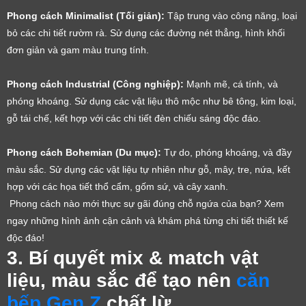
Phong cách Minimalist (Tối giản):
Tập trung vào công năng, loại
bỏ các chi tiết rườm rà. Sử dụng các đường nét thẳng, hình khối
đơn giản và gam màu trung tính.
Phong cách Industrial (Công nghiệp):
Mạnh mẽ, cá tính, và
phóng khoáng. Sử dụng các vật liệu thô mộc như bê tông, kim loại,
gỗ tái chế, kết hợp với các chi tiết đèn chiếu sáng độc đáo.
Phong cách Bohemian (Du mục):
Tự do, phóng khoáng, và đầy
màu sắc. Sử dụng các vật liệu tự nhiên như gỗ, mây, tre, nứa, kết
hợp với các họa tiết thổ cẩm, gốm sứ, và cây xanh.
Phong cách nào mới thực sự gãi đúng chỗ ngứa của bạn? Xem
ngay những hình ảnh cận cảnh và khám phá từng chi tiết thiết kế
độc đáo!
3. Bí quyết mix & match vật
liệu, màu sắc để tạo nên
căn
bếp Gen Z
chất lừ