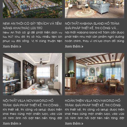
NEW AN THỚI CÓ GÌ? TIỆN ÍCH VÀ TIỀM
NỘI THẤT HABANA ISLAND HỒ TRÀM:
NĂNG KHAI THÁC LƯU TRÚ
GIẢI PHÁP THIẾT KẾ, THI CÔNG VÀ...
New An Thới có gì để phát triển dịch vụ
Nội thất Habana Island Hồ Tràm cần được
lưu trú? Khu đô thị sở hữu nhiều tiện ích
phát triển như một sản phẩm nghỉ dưỡng
phục vụ đời sống. Vị trí cũng thuận tiện
hoàn chỉnh, thay vì chỉ lựa chọn đồ dùng
kết nối các điểm đến tại Nam đảo. Đây
theo sở thích hoặc lấp đầy các khoảng
Xem thêm
Xem thêm
là...
trống trong...
NỘI THẤT VILLA NOVAWORLD HỒ
HOÀN THIỆN VILLA NOVAWORLD HỒ
TRÀM: GIẢI PHÁP THIẾT KẾ, THI CÔNG...
TRÀM: GIẢI PHÁP THIẾT KẾ, THI CÔNG...
Khi thiết kế, thi công và setup được triển
Khi thiết kế, thi công và setup được triển
khai theo cùng một chiến lược, villa vừa
khai theo cùng một chiến lược, villa vừa
có hình ảnh nổi bật trên nền tảng đặt
có hình ảnh nổi bật trên nền tảng đặt
phòng, vừa bền hơn trong quá trình vận
phòng, vừa bền hơn trong quá trình vận
Xem thêm
Xem thêm
hành và hạn...
hành và hạn...